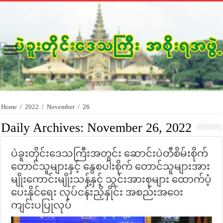
Home
/
2022
/
November
/
26
Daily Archives:
November 26, 2022
ပဲခူးတိုင်းဒေသကြီးအတွင်း ဆောင်းပဲတီစိမ်းစိုက်
တောင်သူများနှင့် နွေစပါးစိုက် တောင်သူများအား
မျိုးကောင်းမျိုးသန့်နှင့် သွင်းအားစုများ ထောက်ပံ့
ပေးနိုင်ရေး လုပ်ငန်းညှိနှိုင်း အစည်းအဝေး
ကျင်းပပြုလုပ်