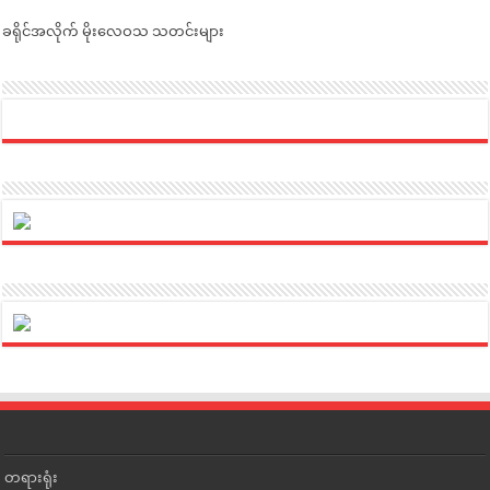
ခရိုင်အလိုက် မိုးလေဝသ သတင်းများ
တရားရုံး