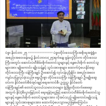
ပဲခူး နိုဝင်ဘာ ၂၅ =============== ပဲခူးတိုင်းဒေသကြီးအစိုးရအဖွဲ့ရုံး၊
အစည်းအဝေးခန်းမ၌ နိုဝင်ဘာလ(၂၅)ရက်နေ့၊ မွန်းလွဲပိုင်းက တိုင်းဒေသ
ကြီးအတွင်း ဆောင်းပဲတီစိမ်းစိုက်တောင်သူများနှင့် နွေစပါးစိုက် တောင်သူ
များအား မျိုးကောင်း မျိုးသန့်နှင့် သွင်းအားစုများ ထောက်ပံ့ပေးနိုင်ရေး
တိုင်းဒေသကြီး ဝန်ကြီးချုပ် ဦးဆောင်၍ လုပ်ငန်းညှိနှိုင်း အစည်းအဝေး
ကျင်းပပြုလုပ်ခဲ့သည်။ ရှေးဦးစွာ တိုင်းဒေသကြီး ဝန်ကြီးချုပ် ဦးမျိုးဆွေ
ဝင်းက နိုင်ငံတော်စီမံအုပ်ချုပ်ရေးကောင်စီ၊ ဥက္ကဋ္ဌ၊ နိုင်ငံတော်
ဝန်ကြီးချုပ်၏ တောင်သူလယ်သမားဘဝများ ဖွံ့ဖြိုးတိုးတက်စေရေး
အတွက် နိုင်ငံ့စီးပွားမြှင့်တင် ရေးရန်ပုံငွေဖြင့် ဆောင်းပဲတီစိမ်းစိုက်တောင်သူ
များနှင့် နွေစပါးစိုက် တောင်သူများအား လိုအပ်သည့် မျိုးကောင်းမျိုးသန့်
များနှင့် သွင်းအားစုများအား ထောက်ပံ့ပေးသွားမည်ဖြစ်ကြောင်း၊