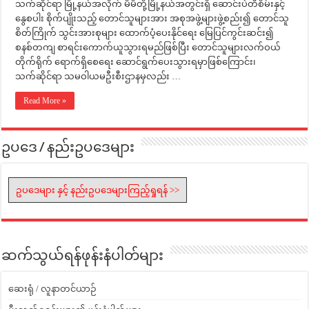
သက်ဆိုင်ရာ မြို့နယ်အလိုက် မိမိတို့မြို့နယ်အတွင်းရှိ ဆောင်းပဲတီစိမ်းနှင့်
နွေစပါး စိုက်ပျိုးသည့် တောင်သူများအား အစုအဖွဲ့များဖွဲ့စည်း၍ တောင်သူ
စိတ်ကြိုက် သွင်းအားစုများ ထောက်ပံ့ပေးနိုင်ရေး မြေပြင်ကွင်းဆင်း၍
စနစ်တကျ စာရင်းကောက်ယူသွားရမည်ဖြစ်ပြီး တောင်သူများလက်ဝယ်
တိုက်ရိုက် ရောက်ရှိစေရေး ဆောင်ရွက်ပေးသွားရမှာဖြစ်ကြောင်း၊
သက်ဆိုင်ရာ သမဝါယမဦးစီးဌာနမှလည်း …
Read More »
ဥပဒေ / နည်းဥပဒေများ
ဥပဒေများ နှင့် နည်းဥပဒေများကြည့်ရှုရန် >>
ဆက်သွယ်ရန်ဖုန်းနံပါတ်များ
ဆေးရုံ / လူနာတင်ယာဉ်