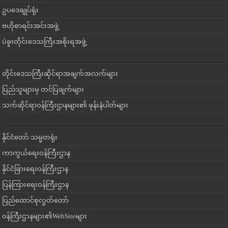
ဥပဒေချုပ်ရုံး
ဗဟိုစာရင်းအင်းအဖွဲ့
ပဲခူးတိုင်းဒေသကြီးအစိုးရအဖွဲ့
တိုင်းဒေသကြီးဆိုင်ရာအချက်အလက်များ
ပြည်သူများမှ တင်ပြချက်များ
သက်ဆိုင်ရာဝန်ကြီးဌာနများ၏ ဖုန်းနံပါတ်များ
နိုင်ငံတော် သမ္မတရုံး
ကာကွယ်ရေးဝန်ကြီးဌာန
နိုင်ငံခြားရေးဝန်ကြီးဌာန
ပြန်ကြားရေးဝန်ကြီးဌာန
ပြည်ထောင်စုလွှတ်တော်
ဝန်ကြီးဌာနများ၏WebSiteများ