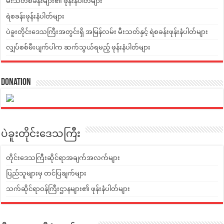
မီးသတ်စခန်းများ၏ ဖုန်းနံပါတ်များ
ရဲစခန်းဖုန်းနံပါတ်များ
ပဲခူးတိုင်းဒေသကြီးအတွင်းရှိ အမြန်လမ်း မီးသတ်နှင့် ရဲစခန်းဖုန်းနံပါတ်များ
လျှပ်စစ်မီးပျက်ပါက ဆက်သွယ်ရမည့် ဖုန်းနံပါတ်များ
Donation
ပဲခူးတိုင်းဒေသကြီး
တိုင်းဒေသကြီးဆိုင်ရာအချက်အလက်များ
ပြည်သူများမှ တင်ပြချက်များ
သက်ဆိုင်ရာဝန်ကြီးဌာနများ၏ ဖုန်းနံပါတ်များ