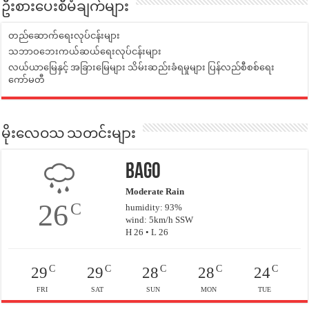
ဦးစားပေးစီမံချက်များ
တည်ဆောက်ရေးလုပ်ငန်းများ
သဘာဝဘေးကယ်ဆယ်ရေးလုပ်ငန်းများ
လယ်ယာမြေနှင့် အခြားမြေများ သိမ်းဆည်းခံရမှုများ ပြန်လည်စီစစ်ရေး
ကော်မတီ
မိုးလေဝသ သတင်းများ
Bago
Moderate Rain
26
C
humidity: 93%
wind: 5km/h SSW
H 26 • L 26
C
C
C
C
C
29
29
28
28
24
FRI
SAT
SUN
MON
TUE