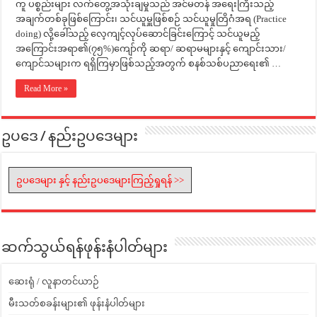
ကူ ပစ္စည်းများ လက်တွေ့အသုံးချမှုသည် အင်မတန် အရေးကြီးသည့်
အချက်တစ်ခုဖြစ်ကြောင်း၊ သင်ယူမှူဖြစ်စဉ် သင်ယူမှုတြိဂံအရ (Practice
doing) လို့ခေါ်သည့် လေ့ကျင့်လုပ်ဆောင်ခြင်းကြောင့် သင်ယူမည့်
အကြောင်းအရာ၏(၇၅%)ကျော်ကို ဆရာ/ ဆရာမများနှင့် ကျောင်းသား/
ကျောင်သများက ရရှိကြမှာဖြစ်သည့်အတွက် စနစ်သစ်ပညာရေး၏ …
Read More »
ဥပဒေ / နည်းဥပဒေများ
ဥပဒေများ နှင့် နည်းဥပဒေများကြည့်ရှုရန် >>
ဆက်သွယ်ရန်ဖုန်းနံပါတ်များ
ဆေးရုံ / လူနာတင်ယာဉ်
မီးသတ်စခန်းများ၏ ဖုန်းနံပါတ်များ