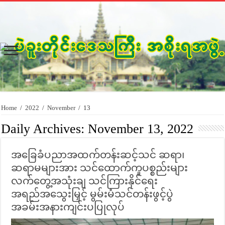
Home
/
2022
/
November
/
13
Daily Archives:
November 13, 2022
အခြေခံပညာအထက်တန်းဆင့်သင် ဆရာ၊
ဆရာမများအား သင်ထောက်ကူပစ္စည်းများ
လက်တွေ့အသုံးချ သင်ကြားနိုင်ရေး
အရည်အသွေးမြှင့် မွမ်းမံသင်တန်းဖွင့်ပွဲ
အခမ်းအနားကျင်းပပြုလုပ်