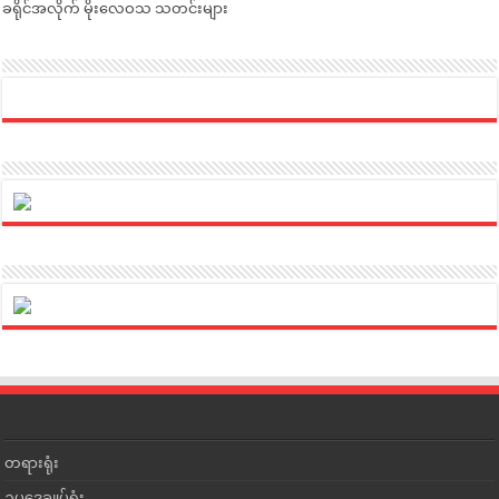
ခရိုင်အလိုက် မိုးလေဝသ သတင်းများ
တရားရုံး
ဥပဒေချုပ်ရုံး