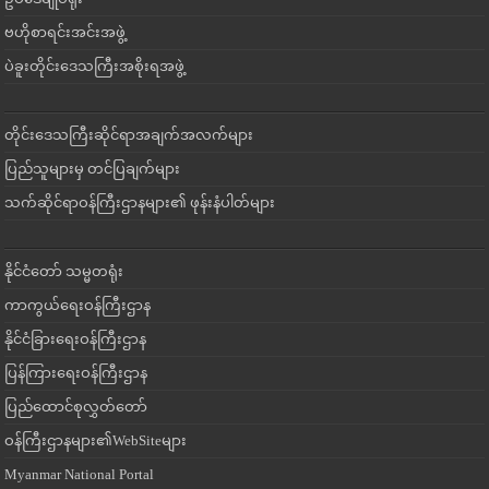
ဗဟိုစာရင်းအင်းအဖွဲ့
ပဲခူးတိုင်းဒေသကြီးအစိုးရအဖွဲ့
တိုင်းဒေသကြီးဆိုင်ရာအချက်အလက်များ
ပြည်သူများမှ တင်ပြချက်များ
သက်ဆိုင်ရာဝန်ကြီးဌာနများ၏ ဖုန်းနံပါတ်များ
နိုင်ငံတော် သမ္မတရုံး
ကာကွယ်ရေးဝန်ကြီးဌာန
နိုင်ငံခြားရေးဝန်ကြီးဌာန
ပြန်ကြားရေးဝန်ကြီးဌာန
ပြည်ထောင်စုလွှတ်တော်
ဝန်ကြီးဌာနများ၏WebSiteများ
Myanmar National Portal