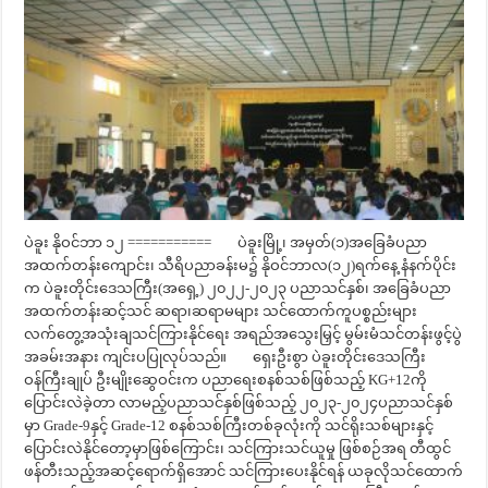
ပဲခူး နိုဝင်ဘာ ၁၂ =========== ပဲခူးမြို့၊ အမှတ်(၁)အခြေခံပညာ
အထက်တန်းကျောင်း၊ သီရိပညာခန်းမ၌ နိုဝင်ဘာလ(၁၂)ရက်နေ့ နံနက်ပိုင်း
က ပဲခူးတိုင်းဒေသကြီး(အရှေ့) ၂၀၂၂-၂၀၂၃ ပညာသင်နှစ်၊ အခြေခံပညာ
အထက်တန်းဆင့်သင် ဆရာ၊ဆရာမများ သင်ထောက်ကူပစ္စည်းများ
လက်တွေ့အသုံးချသင်ကြားနိုင်ရေး အရည်အသွေးမြှင့် မွမ်းမံသင်တန်းဖွင့်ပွဲ
အခမ်းအနား ကျင်းပပြုလုပ်သည်။ ရှေးဦးစွာ ပဲခူးတိုင်းဒေသကြီး
ဝန်ကြီးချုပ် ဦးမျိုးဆွေဝင်းက ပညာရေးစနစ်သစ်ဖြစ်သည့် KG+12ကို
ပြောင်းလဲခဲ့တာ လာမည့်ပညာသင်နှစ်ဖြစ်သည့် ၂၀၂၃-၂၀၂၄ပညာသင်နှစ်
မှာ Grade-9နှင့် Grade-12 စနစ်သစ်ကြီးတစ်ခုလုံးကို သင်ရိုးသစ်များနှင့်
ပြောင်းလဲနိုင်တော့မှာဖြစ်ကြောင်း၊ သင်ကြားသင်ယူမှု ဖြစ်စဉ်အရ တီထွင်
ဖန်တီးသည့်အဆင့်ရောက်ရှိအောင် သင်ကြားပေးနိုင်ရန် ယခုလိုသင်ထောက်