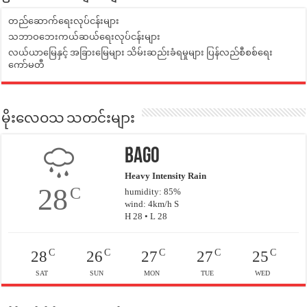
တည်ဆောက်ရေးလုပ်ငန်းများ
သဘာဝဘေးကယ်ဆယ်ရေးလုပ်ငန်းများ
လယ်ယာမြေနှင့် အခြားမြေများ သိမ်းဆည်းခံရမှုများ ပြန်လည်စီစစ်ရေး
ကော်မတီ
မိုးလေဝသ သတင်းများ
Bago
Heavy Intensity Rain
28
C
humidity: 85%
wind: 4km/h S
H 28 • L 28
C
C
C
C
C
28
26
27
27
25
SAT
SUN
MON
TUE
WED