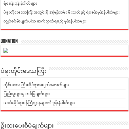
ရဲစခန်းဖုန်းနံပါတ်များ
ပဲခူးတိုင်းဒေသကြီးအတွင်းရှိ အမြန်လမ်း မီးသတ်နှင့် ရဲစခန်းဖုန်းနံပါတ်များ
လျှပ်စစ်မီးပျက်ပါက ဆက်သွယ်ရမည့် ဖုန်းနံပါတ်များ
Donation
ပဲခူးတိုင်းဒေသကြီး
တိုင်းဒေသကြီးဆိုင်ရာအချက်အလက်များ
ပြည်သူများမှ တင်ပြချက်များ
သက်ဆိုင်ရာဝန်ကြီးဌာနများ၏ ဖုန်းနံပါတ်များ
ဦးစားပေးစီမံချက်များ