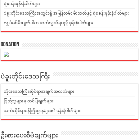
ရဲစခန်းဖုန်းနံပါတ်များ
ပဲခူးတိုင်းဒေသကြီးအတွင်းရှိ အမြန်လမ်း မီးသတ်နှင့် ရဲစခန်းဖုန်းနံပါတ်များ
လျှပ်စစ်မီးပျက်ပါက ဆက်သွယ်ရမည့် ဖုန်းနံပါတ်များ
Donation
ပဲခူးတိုင်းဒေသကြီး
တိုင်းဒေသကြီးဆိုင်ရာအချက်အလက်များ
ပြည်သူများမှ တင်ပြချက်များ
သက်ဆိုင်ရာဝန်ကြီးဌာနများ၏ ဖုန်းနံပါတ်များ
ဦးစားပေးစီမံချက်များ