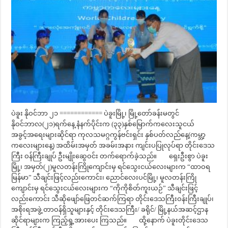
ပဲခူး နိုဝင်ဘာ ၂၁ ============ ပဲခူးမြို့၊ မြို့တော်ခန်းမတွင်
နိုဝင်ဘာလ(၂၁)ရက်နေ့ နံနက်ပိုင်းက (၃၃)နှစ်မြောက်ကလေးသူငယ်
အခွင့်အရေးများဆိုင်ရာ ကုလသမဂ္ဂကွန်ဗင်းရှင်း နှစ်ပတ်လည်နေ့(ကမ္ဘာ့
ကလေးများနေ့) အထိမ်းအမှတ် အခမ်းအနား ကျင်းပပြုလုပ်ရာ တိုင်းဒေသ
ကြီး ဝန်ကြီးချုပ် ဦးမျိုးဆွေဝင်း တက်ရောက်ခဲ့သည်။ ရှေးဦးစွာ ပဲခူး
မြို့၊ အမှတ်(၂)မူလတန်းကြိုကျောင်းမှ ရင်သွေးငယ်လေးများက “ထာဝရ
မြန်မာ” သီချင်းဖြင့်လည်းကောင်း၊ ညောင်လေးပင်မြို့၊ မူလတန်းကြို
ကျောင်းမှ ရင်သွေးငယ်လေးများက “ကိုကိုစိတ်ကူးယဉ်” သီချင်းဖြင့်
လည်းကောင်း သီဆိုဖျော်ဖြေတင်ဆက်ကြရာ တိုင်းဒေသကြီးဝန်းကြီးချုပ်၊
အစိုးရအဖွဲ့ တာဝန်ရှိသူများနှင့် တိုင်းဒေသကြီး/ ခရိုင်/ မြို့နယ်အဆင့်ဌာန
ဆိုင်ရာများက ကြည့်ရှု့အားပေး ကြသည်။ ထို့နောက် ပဲခူးတိုင်းဒေသ