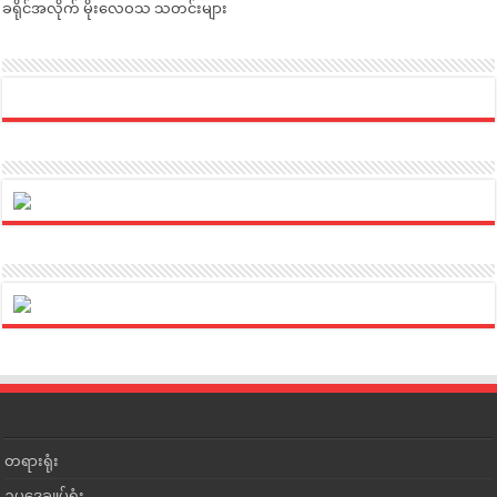
ခရိုင်အလိုက် မိုးလေဝသ သတင်းများ
တရားရုံး
ဥပဒေချုပ်ရုံး