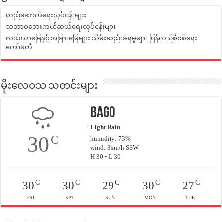
တည်ဆောက်ရေးလုပ်ငန်းများ
သဘာဝဘေးကယ်ဆယ်ရေးလုပ်ငန်းများ
လယ်ယာမြေနှင့် အခြားမြေများ သိမ်းဆည်းခံရမှုများ ပြန်လည်စီစစ်ရေး
ကော်မတီ
မိုးလေဝသ သတင်းများ
Bago
Light Rain
30
C
humidity: 73%
wind: 3km/h SSW
H 30 • L 30
C
C
C
C
C
30
30
29
30
27
FRI
SAT
SUN
MON
TUE