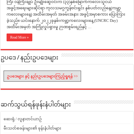
ကြီး ဝန်ကြီးချုပ် ဦးမျိုးဆွေဝင်းက (၃၃)နှစ်မြောက်ကလေးသူငယ်
အခွင့်အရေးများဆိုင်ရာ ကုလသမဂ္ဂကွန်ဗင်းရှင်း နှစ်ပတ်လည်နေ့(ကမ္ဘာ့
ကလေးများနေ့) အထိမ်းအမှတ် အခမ်းအနား အဖွင့်အမှာစကား ပြောကြား
ခဲ့သည်။ ယင်းနောက် ၂၀၂၂ခုနှစ်၊ကမ္ဘာ့ကလေးများနေ့ (UNCRC Day)
အထိမ်းအမှတ် အကြိုလှုပ်ရှားမှု ဉာဏစွမ်းရည်နှင့် …
Read More »
ဥပဒေ / နည်းဥပဒေများ
ဥပဒေများ နှင့် နည်းဥပဒေများကြည့်ရှုရန် >>
ဆက်သွယ်ရန်ဖုန်းနံပါတ်များ
ဆေးရုံ / လူနာတင်ယာဉ်
မီးသတ်စခန်းများ၏ ဖုန်းနံပါတ်များ