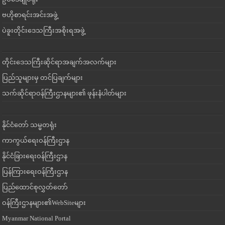
ဗဟိုစာရင်းအင်းအဖွဲ့
ပဲခူးတိုင်းဒေသကြီးအစိုးရအဖွဲ့
တိုင်းဒေသကြီးဆိုင်ရာအချက်အလက်များ
ပြည်သူများမှ တင်ပြချက်များ
သက်ဆိုင်ရာဝန်ကြီးဌာနများ၏ ဖုန်းနံပါတ်များ
နိုင်ငံတော် သမ္မတရုံး
ကာကွယ်ရေးဝန်ကြီးဌာန
နိုင်ငံခြားရေးဝန်ကြီးဌာန
ပြန်ကြားရေးဝန်ကြီးဌာန
ပြည်ထောင်စုလွှတ်တော်
ဝန်ကြီးဌာနများ၏WebSiteများ
Myanmar National Portal