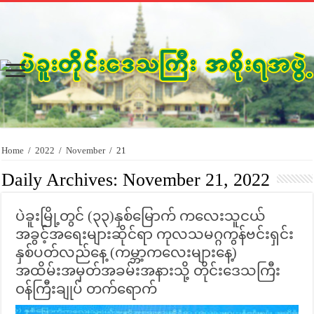
Home
/
2022
/
November
/
21
Daily Archives:
November 21, 2022
ပဲခူးမြို့တွင် (၃၃)နှစ်မြောက် ကလေးသူငယ်
အခွင့်အရေးများဆိုင်ရာ ကုလသမဂ္ဂကွန်ဗင်းရှင်း
နှစ်ပတ်လည်နေ့ (ကမ္ဘာ့ကလေးများနေ့)
အထိမ်းအမှတ်အခမ်းအနားသို့ တိုင်းဒေသကြီး
ဝန်ကြီးချုပ် တက်ရောက်