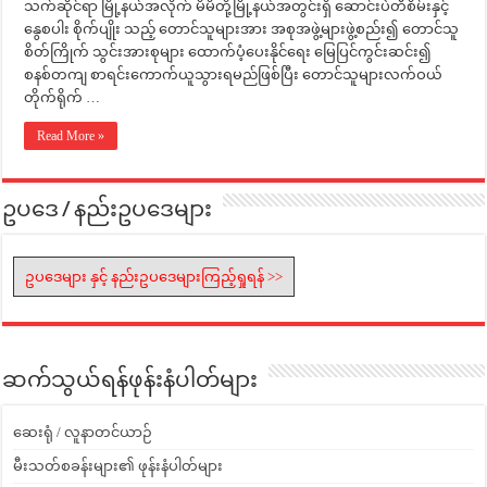
သက်ဆိုင်ရာ မြို့နယ်အလိုက် မိမိတို့မြို့နယ်အတွင်းရှိ ဆောင်းပဲတီစိမ်းနှင့်
နွေစပါး စိုက်ပျိုး သည့် တောင်သူများအား အစုအဖွဲ့များဖွဲ့စည်း၍ တောင်သူ
စိတ်ကြိုက် သွင်းအားစုများ ထောက်ပံ့ပေးနိုင်ရေး မြေပြင်ကွင်းဆင်း၍
စနစ်တကျ စာရင်းကောက်ယူသွားရမည်ဖြစ်ပြီး တောင်သူများလက်ဝယ်
တိုက်ရိုက် …
Read More »
ဥပဒေ / နည်းဥပဒေများ
ဥပဒေများ နှင့် နည်းဥပဒေများကြည့်ရှုရန် >>
ဆက်သွယ်ရန်ဖုန်းနံပါတ်များ
ဆေးရုံ / လူနာတင်ယာဉ်
မီးသတ်စခန်းများ၏ ဖုန်းနံပါတ်များ