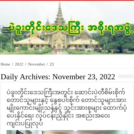
Home
/
2022
/
November
/
23
Daily Archives:
November 23, 2022
ပဲခူးတိုင်းဒေသကြီးအတွင်း ဆောင်းပဲတီစိမ်းစိုက်
တောင်သူများနှင့် နွေစပါးစိုက် တောင်သူများအား
မျိုးကောင်းမျိုးသန့်နှင့် သွင်းအားစုများ ထောက်ပံ့
ပေးနိုင်ရေး လုပ်ငန်းညှိနှိုင်း အစည်းအဝေး
ကျင်းပပြုလုပ်