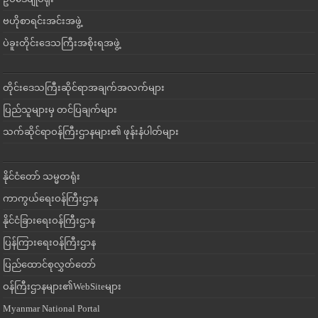
ဗဟိုစာရင်းအင်းအဖွဲ့
ပဲခူးတိုင်းဒေသကြီးအစိုးရအဖွဲ့
တိုင်းဒေသကြီးဆိုင်ရာအချက်အလက်များ
ပြည်သူများမှ တင်ပြချက်များ
သက်ဆိုင်ရာဝန်ကြီးဌာနများ၏ ဖုန်းနံပါတ်များ
နိုင်ငံတော် သမ္မတရုံး
ကာကွယ်ရေးဝန်ကြီးဌာန
နိုင်ငံခြားရေးဝန်ကြီးဌာန
ပြန်ကြားရေးဝန်ကြီးဌာန
ပြည်ထောင်စုလွှတ်တော်
ဝန်ကြီးဌာနများ၏WebSiteများ
Myanmar National Portal