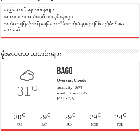
တည်ဆောက်ရေးလုပ်ငန်းများ
သဘာဝဘေးကယ်ဆယ်ရေးလုပ်ငန်းများ
လယ်ယာမြေနှင့် အခြားမြေများ သိမ်းဆည်းခံရမှုများ ပြန်လည်စီစစ်ရေး
ကော်မတီ
မိုးလေဝသ သတင်းများ
Bago
Overcast Clouds
31
C
humidity: 68%
wind: 3km/h SSW
H 31 • L 31
C
C
C
C
C
30
29
29
29
24
FRI
SAT
SUN
MON
TUE