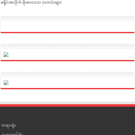
ခရိုင်အလိုက် မိုးလေဝသ သတင်းများ
တရားရုံး
ဥပဒေချုပ်ရုံး