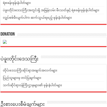
ရဲစခန်းဖုန်းနံပါတ်များ
ပဲခူးတိုင်းဒေသကြီးအတွင်းရှိ အမြန်လမ်း မီးသတ်နှင့် ရဲစခန်းဖုန်းနံပါတ်များ
လျှပ်စစ်မီးပျက်ပါက ဆက်သွယ်ရမည့် ဖုန်းနံပါတ်များ
Donation
ပဲခူးတိုင်းဒေသကြီး
တိုင်းဒေသကြီးဆိုင်ရာအချက်အလက်များ
ပြည်သူများမှ တင်ပြချက်များ
သက်ဆိုင်ရာဝန်ကြီးဌာနများ၏ ဖုန်းနံပါတ်များ
ဦးစားပေးစီမံချက်များ