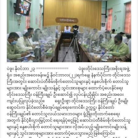
ပဲခူး နိုဝင်ဘာ ၂၃ =============== ပဲခူးတိုင်းဒေသကြီးအစိုးရအဖွဲ့
ရုံး၊ အစည်းအဝေးခန်းမ၌ နိုဝင်ဘာလ(၂၂)ရက်နေ့၊ နံနက်ပိုင်းက တိုင်းဒေသ
ကြီးအတွင်း ဆောင်းပဲတီစိမ်းစိုက်တောင်သူများနှင့် နွေစပါးစိုက် တောင်သူ
များအား မျိုးကောင်း မျိုးသန့်နှင့် သွင်းအားစုများ ထောက်ပံ့ပေးနိုင်ရေး
တိုင်းဒေသကြီး ဝန်ကြီးချုပ် ဦးဆောင်၍ လုပ်ငန်းညှိနှိုင်း အစည်းအဝေး
ကျင်းပပြုလုပ်ခဲ့သည်။ ရှေးဦးစွာ တိုင်းဒေသကြီး ဝန်ကြီးချုပ် ဦးမျိုး
ဆွေဝင်းက နိုင်ငံတော်စီမံအုပ်ချုပ်ရေးကောင်စီ၊ ဥက္ကဋ္ဌ၊ နိုင်ငံတော်
ဝန်ကြီးချုပ်၏ တောင်သူလယ်သမားဘဝများ ဖွံ့ဖြိုးတိုးတက်စေရေး
အတွက် နိုင်ငံ့စီးပွားမြှင့်တင် ရေးရန်ပုံငွေဖြင့် ဆောင်းပဲတီစိမ်းစိုက်တောင်သူ
များနှင့် နွေစပါးစိုက် တောင်သူများအား လိုအပ်သည့် မျိုးကောင်းမျိုးသန့်
များနှင့် သွင်းအားစုများအား ထောက်ပံ့ပေးသွားမည် ဖြစ်ကြောင်း၊