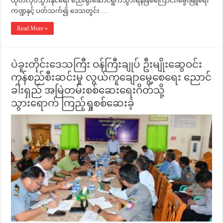
ထုတ်လုပ်သွားနိုင်ရေး စည်းရုံးဆောင်ရွက်သွားရန်ဖြစ်ကြောင်း၊မွေးမြူရေး
ကဏ္ဍနှင့် ပတ်သက်၍ ဒေသတွင်း …
Read More »
ပဲခူးတိုင်းဒေသကြီး ဝန်ကြီးချုပ် ဦးမျိုးဆွေဝင်း
ကုန်စည်စီးဆင်းမှု လွယ်ကူချောမွေ့စေရေး ညောင်
ခါးရှည် အမြဲတမ်းစစ်ဆေးရေးဂိတ်သို့
သွားရောက် ကြည့်ရှုစစ်ဆေးခဲ့