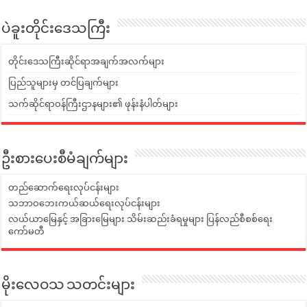
ပဲခူးတိုင်းဒေသကြီး
တိုင်းဒေသကြီးဆိုင်ရာအချက်အလက်များ
ပြည်သူများမှ တင်ပြချက်များ
သက်ဆိုင်ရာဝန်ကြီးဌာနများ၏ ဖုန်းနံပါတ်များ
ဦးစားပေးစီမံချက်များ
တည်ဆောက်ရေးလုပ်ငန်းများ
သဘာဝဘေးကယ်ဆယ်ရေးလုပ်ငန်းများ
လယ်ယာမြေနှင့် အခြားမြေများ သိမ်းဆည်းခံရမှုများ ပြန်လည်စီစစ်ရေး
ကော်မတီ
မိုးလေဝသ သတင်းများ