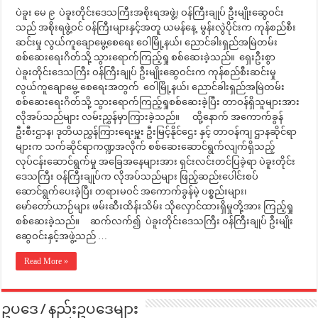
ပဲခူး မေ ၉ ပဲခူးတိုင်းဒေသကြီးအစိုးရအဖွဲ့၊ ဝန်ကြီးချုပ် ဦးမျိုးဆွေဝင်း
သည် အစိုးရဖွဲ့ဝင် ဝန်ကြီးများနှင့်အတူ ယမန်နေ့ မွန်းလွဲပိုင်းက ကုန်စည်စီး
ဆင်းမှု လွယ်ကူချောမွေ့စေရေး ဝေါမြို့နယ်၊ ညောင်ခါးရှည်အမြဲတမ်း
စစ်ဆေးရေးဂိတ်သို့ သွားရောက်ကြည့်ရှု စစ်ဆေးခဲ့သည်။ ရှေးဦးစွာ
ပဲခူးတိုင်းဒေသကြီး ဝန်ကြီးချုပ် ဦးမျိုးဆွေဝင်းက ကုန်စည်စီးဆင်းမှု
လွယ်ကူချောမွေ့ စေရေးအတွက် ဝေါမြို့နယ်၊ ညောင်ခါးရှည်အမြဲတမ်း
စစ်ဆေးရေးဂိတ်သို့ သွားရောက်ကြည့်ရှုစစ်ဆေးခဲ့ပြီး တာဝန်ရှိသူများအား
လိုအပ်သည်များ လမ်းညွှန်မှာကြားခဲ့သည်။ ထို့နောက် အကောက်ခွန်
ဦးစီးဌာန၊ ဒုတိယညွှန်ကြားရေးမှူး ဦးမြင့်နိုင်ဌေး နှင့် တာဝန်ကျ ဌာနဆိုင်ရာ
များက သက်ဆိုင်ရာကဏ္ဍအလိုက် စစ်ဆေးဆောင်ရွက်လျက်ရှိသည့်
လုပ်ငန်းဆောင်ရွက်မှု အခြေအနေများအား ရှင်းလင်းတင်ပြခဲ့ရာ ပဲခူးတိုင်း
ဒေသကြီး ဝန်ကြီးချုပ်က လိုအပ်သည်များ ဖြည့်ဆည်းပေါင်းစပ်
ဆောင်ရွက်ပေးခဲ့ပြီး တရားမဝင် အကောက်ခွန်မဲ့ ပစ္စည်းများ၊
မော်တော်ယာဉ်များ ဖမ်းဆီးထိန်းသိမ်း သိုလှောင်ထားရှိမှုတို့အား ကြည့်ရှု
စစ်ဆေးခဲ့သည်။ ဆက်လက်၍ ပဲခူးတိုင်းဒေသကြီး ဝန်ကြီးချုပ် ဦးမျိုး
ဆွေဝင်းနှင့်အဖွဲ့သည် …
Read More »
ဥပဒေ / နည်းဥပဒေများ