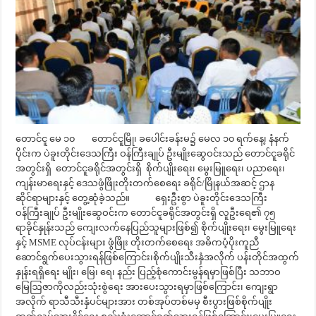
တောင်ငူ မေ ၁၀ တောင်ငူမြို၊ ခပေါင်းခန်းမ၌ မေလ ၁၀ ရက်နေ့၊ နံနက်
ပိုင်းက ပဲခူးတိုင်းဒေသကြီး ဝန်ကြီးချုပ် ဦးမျိုးဆွေဝင်းသည် တောင်ငူခရိုင်
အတွင်းရှိ တောင်ငူခရိုင်အတွင်းရှိ စိုက်ပျိုးရေး၊ မွေးမြူရေး၊ ပညာရေး၊
ကျန်းမာရေးနှင့် ဒေသဖွံဖြိုးတိုးတက်စေရေး ခရိုင်/မြိုနယ်အဆင့် ဌာန
ဆိုင်ရာများနှင့် တွေ့ဆုံခဲ့သည်။ ရှေးဦးစွာ ပဲခူးတိုင်းဒေသကြီး
ဝန်ကြီးချုပ် ဦးမျိုးဆွေဝင်းက တောင်ငူခရိုင်အတွင်းရှိ လူဦးရေ၏ ၇၅
ရာခိုင်နှုန်းသည် ကျေးလက်နေပြည်သူများဖြစ်၍ စိုက်ပျိုးရေး၊ မွေးမြူရေး
နှင့် MSME လုပ်ငန်းများ ဖွံဖြိုး တိုးတက်စေရေး အဓိကပံ့ပိုးကူညီ
ဆောင်ရွက်ပေးသွားရန်ဖြစ်ကြောင်း၊စိုက်ပျိုးသီးနှံအလိုက် ပန်းတိုင်အထွက်
နှုန်းရရှိရေး မျိုး၊ မြေ၊ ရေ၊ နည်း ပြည့်စုံကောင်းမွန်ရမှာဖြစ်ပြီး သဘာဝ
မြေဩဇာကိုလည်းသုံးစွဲရေး အားပေးသွားရမှာဖြစ်ကြောင်း၊ ကျေးရွာ
အလိုက် ရာသီသီးနှံပင်များအား တစ်အုပ်တစ်မမှ စီးပွားဖြစ်စိုက်ပျိုး