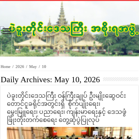
Home
/
2026
/
May
/
10
Daily Archives:
May 10, 2026
ပဲခူးတိုင်းဒေသကြီး ဝန်ကြီးချုပ် ဦးမျိုးဆွေဝင်း
တောင်ငူခရိုင်အတွင်းရှိ စိုက်ပျိုးရေး၊
မွေးမြူရေး၊ ပညာရေး၊ ကျန်းမာရေးနှင့် ဒေသဖွံ
ဖြိုးတိုးတက်စေရေး တွေ့ဆုံပွဲပြုလုပ်