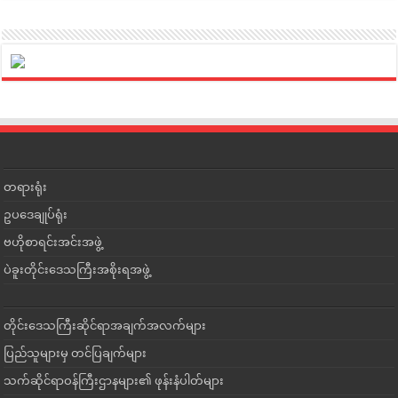
တရားရုံး
ဥပဒေချုပ်ရုံး
ဗဟိုစာရင်းအင်းအဖွဲ့
ပဲခူးတိုင်းဒေသကြီးအစိုးရအဖွဲ့
တိုင်းဒေသကြီးဆိုင်ရာအချက်အလက်များ
ပြည်သူများမှ တင်ပြချက်များ
သက်ဆိုင်ရာဝန်ကြီးဌာနများ၏ ဖုန်းနံပါတ်များ