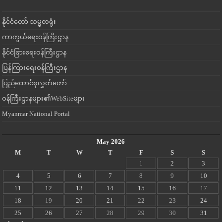
နိုင်ငံတော် သမ္မတရုံး
ကာကွယ်ရေးဝန်ကြီးဌာန
နိုင်ငံခြားရေးဝန်ကြီးဌာန
ပြန်ကြားရေးဝန်ကြီးဌာန
ပြည်ထောင်စုလွှတ်တော်
ဝန်ကြီးဌာနများ၏WebSiteများ
Myanmar National Portal
May 2026
M
T
W
T
F
S
S
1
2
3
4
5
6
7
8
9
10
11
12
13
14
15
16
17
18
19
20
21
22
23
24
25
26
27
28
29
30
31