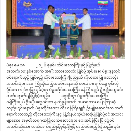
ပဲခူး မေ ၁၈ ၂၀၂၆ ခုနှစ်၊ တိုင်းဒေသကြီးနှင့် ပြည်နယ်
အသက်(၁၈)နှစ်အောက် အမျိုးသားဘောလုံးပြိုင်ပွဲ အုပ်စု(ခ) ပဲခူးဇုန်တွင်
ဝင်ရောက်ယှဉ်ပြိုင်မည့် တိုင်းဒေသကြီး/ပြည်နယ် ကိုယ်စားပြု ဘောလုံး
အသင်းများ အား ကြိုဆိုသည့်အခမ်းအနားကို မေလ ၁၈ ရက်နေ့၊ မွန်းလွဲ
ပိုင်းက ကျင်းပပြုလုပ်ခဲ့ရာ ပဲခူးတိုင်းဒေသကြီး ဝန်ကြီးချုပ် ဦးမျိုးဆွေဝင်း
တက်ရောက်ချီးမြှင့်ခဲ့သည်။ ရှေးဦးစွာ ပဲခူးတိုင်းဒေသကြီး
ဝန်ကြီးချုပ် ဦးမျိုးဆွေဝင်းက နှုတ်ခွန်းဆက် အမှာစကား ပြောကြားခဲ့
သည်။ ၎င်းနောက် ပဲခူးတိုင်းဒေသကြီး ဝန်ကြီးချုပ် ဦးမျိုးဆွေဝင်းက တက်
ရောက်လာသည့် တိုင်းဒေသကြီးနှင့် ပြည်နယ်ကိုယ်စားပြုပြိုင်ပွဲဝင် အသင်း
များအား အမှတ်တရဂုဏ်ပြုလက်ဆောင်များ ပေးအပ်ခဲ့ပြီး ပြိုင်ပွဲဝင်
အသင်းတိုအား လက်ဘက်ရည်နှင့်မုန့်တိုဖြင့် တည်ခင်းဧည့်ခံခဲ့သည်။ ၎င်း