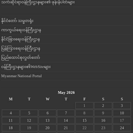
သက်ဆိုင်ရာဝန်ကြီးဌာနများ၏ ဖုန်းနံပါတ်များ
နိုင်ငံတော် သမ္မတရုံး
ကာကွယ်ရေးဝန်ကြီးဌာန
နိုင်ငံခြားရေးဝန်ကြီးဌာန
ပြန်ကြားရေးဝန်ကြီးဌာန
ပြည်ထောင်စုလွှတ်တော်
ဝန်ကြီးဌာနများ၏WebSiteများ
Myanmar National Portal
May 2026
M
T
W
T
F
S
S
1
2
3
4
5
6
7
8
9
10
11
12
13
14
15
16
17
18
19
20
21
22
23
24