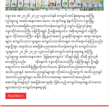
ပဲခူး မေ ၁၈ ၂၀၂၆-၂၀၂၇ ပညာသင်နှစ် ကျောင်းအပ်နှံရေးနေ့ အကြို
လှုပ်ရှားမှု အခမ်းအနားအား မေလ ၁၈ ရက်နေ့၊ နံနက်ပိုင်းက ပဲခူးမြို့၊
အမှတ်(၁)အခြေခံပညာအထက်တန်းကျောင်း၌ ကျင်းပပြုလုပ်ခဲ့ရာ
ပဲခူးတိုင်းဒေသကြီး ဝန်ကြီးချုပ် ဦးမျိုးဆွေဝင်း၊ အစိုးရအဖွဲ့ဝင် ဝန်ကြီး
များ၊ တိုင်းဒေသကြီး/ ခရိုင်/ မြို့နယ်အဆင့် ဌာနဆိုင်ရာများ၊ ဆရာ/ဆရာမ
များ၊ ကျောင်းသား/သူများ၊ ကျောင်းသားမိဘများ တက်ရောက်ခဲ့ကြသည်။
ရှေးဦးစွာ အမှတ်(၁) အခြေခံပညာအထက်တန်းကျောင်း ကျောင်းသား/
သူများက ၂၀၂၆-၂၀၂၇ ပညာသင်နှစ် ကျောင်းအပ်နှံ ရေးနေ့ အကြို
လှုပ်ရှားမှု အခမ်းအနားအား “မြန်မာ့ကျောင်း”သီချင်းဖြင့် သီဆို ဖွင့်လှစ်
ပေးခဲ့ကြသည်။ ထိုနောက် ပဲခူးတိုင်းဒေသကြီး ဝန်ကြီးချုပ် ဦးမျိုး
ဆွေဝင်းက ခေတ်မီဖွံ့ဖြိုးတိုးတက်သော နိုင်ငံတော်တည်ဆောက်ရာမှာ
အသိပညာရှင် အတတ်ပညာရှင်များစွာ လိုအပ်သည့်အတွက် အသိပညာရှင်
အတတ်ပညာရှင်များ ပေါ်ပေါက်လာစေရေး အကောင်အထည်ဖော်
ဆောင်ရွက်ရန်တွင် အခြေခံအကျဆုံး ဖြစ်သည့် ကျောင်းနေအရွယ်ကလေး
များအားလုံး ကျောင်းနေရေးနှင့် …
Read More »