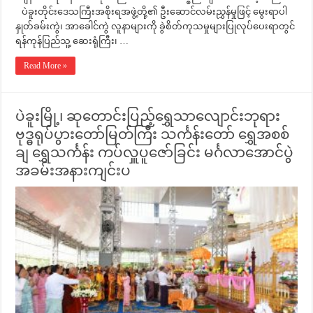
ပဲခူးတိုင်းဒေသကြီးအစိုးရအဖွဲ့တို့၏ ဦးဆောင်လမ်းညွှန်မှုဖြင့် မွေးရာပါ
နှုတ်ခမ်းကွဲ၊ အာခေါင်ကွဲ လူနာများကို ခွဲစိတ်ကုသမှုများပြုလုပ်ပေးရာတွင်
ရန်ကုန်ပြည်သူ့ ဆေးရုံကြီး၊ …
Read More »
ပဲခူးမြို့၊ ဆုတောင်းပြည့်ရွှေသာလျောင်းဘုရား
ဗုဒ္ဓရုပ်ပွားတော်မြတ်ကြီး သင်္ကန်းတော် ရွှေအစစ်
ချ ရွှေသင်္ကန်း ကပ်လှူပူဇော်ခြင်း မင်္ဂလာအောင်ပွဲ
အခမ်းအနားကျင်းပ