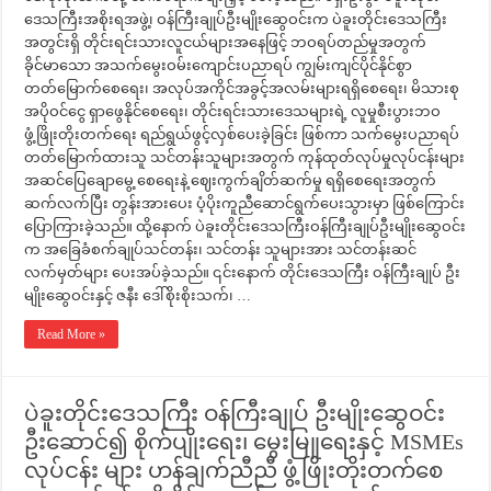
ဒေသကြီးအစိုးရအဖွဲ့၊ ဝန်ကြီးချုပ်ဦးမျိုးဆွေဝင်းက ပဲခူးတိုင်းဒေသကြီး
အတွင်းရှိ တိုင်းရင်းသားလူငယ်များအနေဖြင့် ဘဝရပ်တည်မှုအတွက်
ခိုင်မာသော အသက်မွေးဝမ်းကျောင်းပညာရပ် ကျွမ်းကျင်ပိုင်နိုင်စွာ
တတ်မြောက်စေရေး၊ အလုပ်အကိုင်အခွင့်အလမ်းများရရှိစေရေး၊ မိသားစု
အပိုဝင်ငွေ ရှာဖွေနိုင်စေရေး၊ တိုင်းရင်းသားဒေသများရဲ့ လူမှုစီးပွားဘဝ
ဖွံ့ဖြိုးတိုးတက်ရေး ရည်ရွယ်ဖွင့်လှစ်ပေးခဲ့ခြင်း ဖြစ်ကာ သက်မွေးပညာရပ်
တတ်မြောက်ထားသူ သင်တန်းသူများအတွက် ကုန်ထုတ်လုပ်မှုလုပ်ငန်းများ
အဆင်ပြေချောမွေ့ စေရေးနဲ့ ဈေးကွက်ချိတ်ဆက်မှု ရရှိစေရေးအတွက်
ဆက်လက်ပြီး တွန်းအားပေး ပံ့ပိုးကူညီဆောင်ရွက်ပေးသွားမှာ ဖြစ်ကြောင်း
ပြောကြားခဲ့သည်။ ထို့နောက် ပဲခူးတိုင်းဒေသကြီးဝန်ကြီးချုပ်ဦးမျိုးဆွေဝင်း
က အခြေခံစက်ချုပ်သင်တန်း၊ သင်တန်း သူများအား သင်တန်းဆင်
လက်မှတ်များ ပေးအပ်ခဲ့သည်။ ၎င်းနောက် တိုင်းဒေသကြီး ဝန်ကြီးချုပ် ဦး
မျိုးဆွေဝင်းနှင့် ဇနီး ဒေါ်စိုးစိုးသက်၊ …
Read More »
ပဲခူးတိုင်းဒေသကြီး ဝန်ကြီးချုပ် ဦးမျိုးဆွေဝင်း
ဦးဆောင်၍ စိုက်ပျိုးရေး၊ မွေးမြူရေးနှင့် MSMEs
လုပ်ငန်း များ ဟန်ချက်ညီညီ ဖွံ့ဖြိုးတိုးတက်စေ