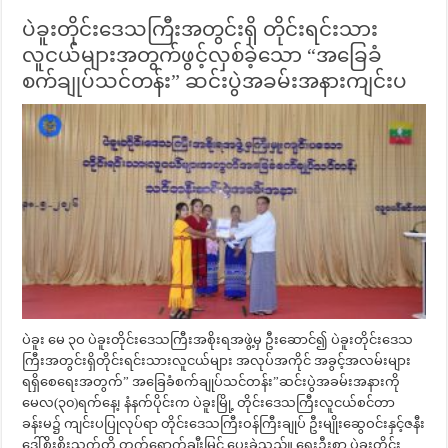
ပဲခူးတိုင်းဒေသကြီးအတွင်းရှိ တိုင်းရင်းသား
လူငယ်များအတွက်ဖွင့်လှစ်ခဲ့သော “အခြေခံ
စက်ချုပ်သင်တန်း” ဆင်းပွဲအခမ်းအနားကျင်းပ
ပဲခူး မေ ၃ဝ ပဲခူးတိုင်းဒေသကြီးအစိုးရအဖွဲ့မှ ဦးဆောင်၍ ပဲခူးတိုင်းဒေသ
ကြီးအတွင်းရှိတိုင်းရင်းသားလူငယ်များ အလုပ်အကိုင် အခွင့်အလမ်းများ
ရရှိစေရေးအတွက်” အခြေခံစက်ချုပ်သင်တန်း”ဆင်းပွဲအခမ်းအနားကို
မေလ(၃၀)ရက်နေ့၊ နံနက်ပိုင်းက ပဲခူးမြို့ တိုင်းဒေသကြီးလူငယ်စင်တာ
ခန်းမ၌ ကျင်းပပြုလုပ်ရာ တိုင်းဒေသကြီးဝန်ကြီးချုပ် ဦးမျိုးဆွေဝင်းနှင့်ဇနီး
ဒေါ်စိုးစိုးသက်တို့ တက်ရောက်ချီးမြှင့် ပေးခဲ့သည်။ ရှေးဦးစွာ ပဲခူးတိုင်း