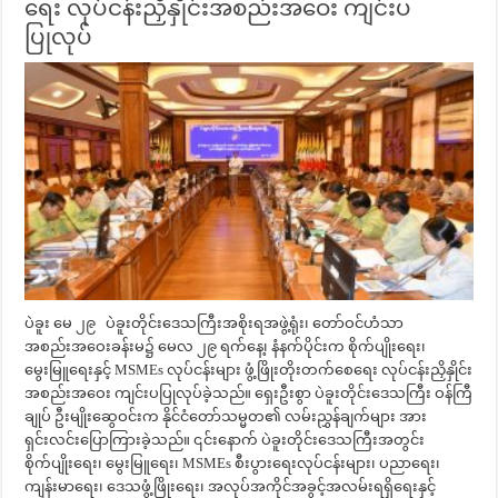
ရေး လုပ်ငန်းညှိနှိုင်းအစည်းအဝေး ကျင်းပ
ပြုလုပ်
ပဲခူး မေ ၂၉ ပဲခူးတိုင်းဒေသကြီးအစိုးရအဖွဲ့ရုံး၊ တော်ဝင်ဟံသာ
အစည်းအဝေးခန်းမ၌ မေလ ၂၉ ရက်နေ့၊ နံနက်ပိုင်းက စိုက်ပျိုးရေး၊
မွေးမြူရေးနှင့် MSMEs လုပ်ငန်းများ ဖွံ့ဖြိုးတိုးတက်စေရေး လုပ်ငန်းညှိနှိုင်း
အစည်းအဝေး ကျင်းပပြုလုပ်ခဲ့သည်။ ရှေးဦးစွာ ပဲခူးတိုင်းဒေသကြီး ဝန်ကြီ
ချုပ် ဦးမျိုးဆွေဝင်းက နိုင်ငံတော်သမ္မတ၏ လမ်းညွှန်ချက်များ အား
ရှင်းလင်းပြောကြားခဲ့သည်။ ၎င်းနောက် ပဲခူးတိုင်းဒေသကြီးအတွင်း
စိုက်ပျိုးရေး၊ မွေးမြူရေး၊ MSMEs စီးပွားရေးလုပ်ငန်းများ၊ ပညာရေး၊
ကျန်းမာရေး၊ ဒေသဖွံ့ဖြိုးရေး၊ အလုပ်အကိုင်အခွင့်အလမ်းရရှိရေးနှင့်