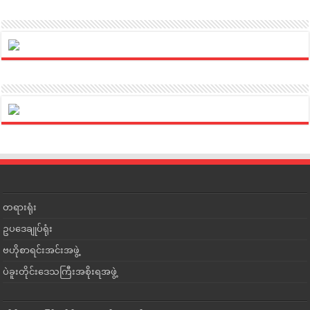
တရားရုံး
ဥပဒေချုပ်ရုံး
ဗဟိုစာရင်းအင်းအဖွဲ့
ပဲခူးတိုင်းဒေသကြီးအစိုးရအဖွဲ့