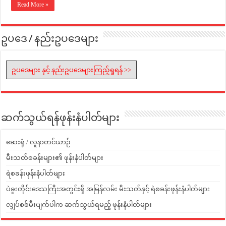
Read More »
ဥပဒေ / နည်းဥပဒေများ
ဥပဒေများ နှင့် နည်းဥပဒေများကြည့်ရှုရန် >>
ဆက်သွယ်ရန်ဖုန်းနံပါတ်များ
ဆေးရုံ / လူနာတင်ယာဉ်
မီးသတ်စခန်းများ၏ ဖုန်းနံပါတ်များ
ရဲစခန်းဖုန်းနံပါတ်များ
ပဲခူးတိုင်းဒေသကြီးအတွင်းရှိ အမြန်လမ်း မီးသတ်နှင့် ရဲစခန်းဖုန်းနံပါတ်များ
လျှပ်စစ်မီးပျက်ပါက ဆက်သွယ်ရမည့် ဖုန်းနံပါတ်များ