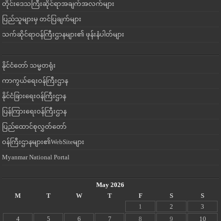
တိုင်းဒေသကြီးဆိုင်ရာအချက်အလက်များ
ပြည်သူများမှ တင်ပြချက်များ
သက်ဆိုင်ရာဝန်ကြီးဌာနများ၏ ဖုန်းနံပါတ်များ
နိုင်ငံတော် သမ္မတရုံး
ကာကွယ်ရေးဝန်ကြီးဌာန
နိုင်ငံခြားရေးဝန်ကြီးဌာန
ပြန်ကြားရေးဝန်ကြီးဌာန
ပြည်ထောင်စုလွှတ်တော်
ဝန်ကြီးဌာနများ၏WebSiteများ
Myanmar National Portal
May 2026
M
T
W
T
F
S
S
1
2
3
4
5
6
7
8
9
10