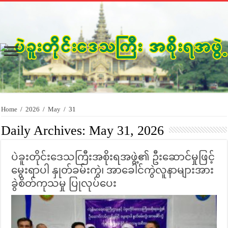
Home
/
2026
/
May
/
31
Daily Archives:
May 31, 2026
ပဲခူးတိုင်းဒေသကြီးအစိုးရအဖွဲ့၏ ဦးဆောင်မှုဖြင့်
မွေးရာပါ နှုတ်ခမ်းကွဲ၊ အာခေါင်ကွဲလူနာများအား
ခွဲစိတ်ကုသမှု ပြုလုပ်ပေး