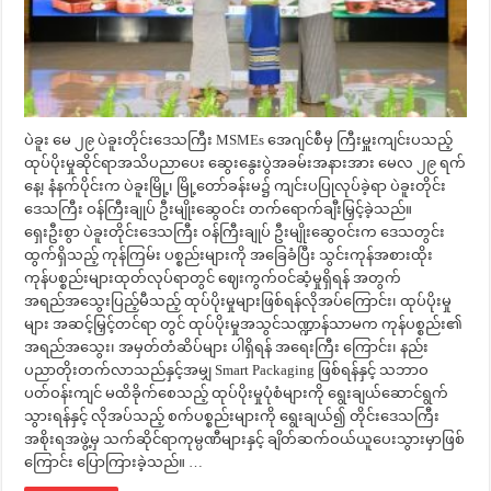
ပဲခူး မေ ၂၉ ပဲခူးတိုင်းဒေသကြီး MSMEs အေဂျင်စီမှ ကြီးမှူးကျင်းပသည့်
ထုပ်ပိုးမှုဆိုင်ရာအသိပညာပေး ဆွေးနွေးပွဲအခမ်းအနားအား မေလ ၂၉ ရက်
နေ့၊ နံနက်ပိုင်းက ပဲခူးမြို့၊ မြို့တော်ခန်းမ၌ ကျင်းပပြုလုပ်ခဲ့ရာ ပဲခူးတိုင်း
ဒေသကြီး ဝန်ကြီးချုပ် ဦးမျိုးဆွေဝင်း တက်ရောက်ချီးမြှင့်ခဲ့သည်။
ရှေးဦးစွာ ပဲခူးတိုင်းဒေသကြီး ဝန်ကြီးချုပ် ဦးမျိုးဆွေဝင်းက ဒေသတွင်း
ထွက်ရှိသည့် ကုန်ကြမ်း ပစ္စည်းများကို အခြေခံပြီး သွင်းကုန်အစားထိုး
ကုန်ပစ္စည်းများထုတ်လုပ်ရာတွင် ဈေးကွက်ဝင်ဆံ့မှုရှိရန် အတွက်
အရည်အသွေးပြည့်မီသည့် ထုပ်ပိုးမှုများဖြစ်ရန်လိုအပ်ကြောင်း၊ ထုပ်ပိုးမှု
များ အဆင့်မြှင့်တင်ရာ တွင် ထုပ်ပိုးမှုအသွင်သဏ္ဍာန်သာမက ကုန်ပစ္စည်း၏
အရည်အသွေး၊ အမှတ်တံဆိပ်များ ပါရှိရန် အရေးကြီး ကြောင်း၊ နည်း
ပညာတိုးတက်လာသည်နှင့်အမျှ Smart Packaging ဖြစ်ရန်နှင့် သဘာဝ
ပတ်ဝန်းကျင် မထိခိုက်စေသည့် ထုပ်ပိုးမှုပုံစံများကို ရွေးချယ်ဆောင်ရွက်
သွားရန်နှင့် လိုအပ်သည့် စက်ပစ္စည်းများကို ရွေးချယ်၍ တိုင်းဒေသကြီး
အစိုးရအဖွဲ့မှ သက်ဆိုင်ရာကုမ္ပဏီများနှင့် ချိတ်ဆက်ဝယ်ယူပေးသွားမှာဖြစ်
ကြောင်း ပြောကြားခဲ့သည်။ …