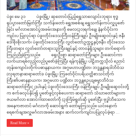
ပဲခူး မေ ၃၁ ပဲခူးမြို့၊ ဆုတောင်းပြည့်ရွှေသာလျောင်းဘုရား ဗုဒ္ဓ
ရုပ်ပွားတော်မြတ်ကြီး သင်္ကန်းတော် ရွှေအစစ်ချ ရွှေသင်္ကန်းကပ်လှူပူဇော်
ခြင်း မင်္ဂလာအောင်ပွဲအခမ်းအနားကို မေလ(၃၁)ရက်နေ့၊ နံနက်ပိုင်းက
ကျင်းပ ပြုလုပ်ရာ ပဲခူးတိုင်းဒေသကြီးဝန်ကြီးချုပ် ဦးမျိုးဆွေဝင်းနှင့် ဇနီး
ဒေါ်စိုးစိုးသက်၊ ပဲခူးတိုင်းဒေသကြီး လွှတ်တော်ဥက္ကဋ္ဌနှင့်ဇနီး၊ တိုင်းဒေသ
ကြီးတရား လွှတ်တော်တရားသူကြီးချုပ်နှင့် တာဝန်ရှိသူများ တက်ရောက်
ကြည်ညိုခဲ့ကြသည်။ ရှေးဦးစွာ ဆရာတော်ကြီးများ ဦးဆောင်ကာ
လက်ယာရစ်လှည့်လည်ပူဇော်ခဲ့ကြပြီး ရန်ကုန်မြို့၊ ပါဠိတက္ကသိုလ် ညောင်
တုန်းကျောင်းတိုက်ပဓာနနာယက၊ အဂ္ဂမဟာပဏ္ဍိတ၊ ဘဒ္ဒန္တနာရဒါဘိဝံသ
(လှရတနာဆရာတော်)၊ ပဲခူးမြို့၊ ကြခတ်ဝိုင်းပရိယတ္တိစာသင်တိုက်
ကြီး၏ပဓာနနာယက၊ အဂ္ဂမဟာ ပဏ္ဍိတ၊ ဘဒ္ဒန္တဉေယျဓမ္မာဘိဝံသ
ဆရာတော်ကြီး(၂)ပါးနှင့် ပဲခူးတိုင်းဒေသကြီး ဝန်ကြီးချုပ် ဦးမျိုး‌ဆွေဝင်းတို့
က စက်ခလုပ်နှိပ်၍ ပူဇော်ဖွင့်လှစ်ပေးကာ ဆရာတော် သံဃာတော်များက
ဇယမင်္ဂလာ အောင်ဂါထာတော်ကို (၃)ကြိမ်ရွတ်ဆို ပူဇော်ပြီး ဗုဒ္ဓါဘိသေက
အနေကဇာတင် မင်္ဂလာကို ဆောင်ရွက် တော်မူကြသည်။ ယင်းနောက်
ရေစက်ချအလှူမင်္ဂလာအခမ်းအနား ဆက်လက်ကျင်းပပြုလုပ်ခဲ့ရာ …
Read More »