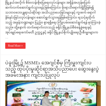
မြို့နယ်အလိုက် စိမ်းလန်းစိုပြေရေးလုပ်ငန်းများ အရှိန်အဟုန်မပြတ်
ဆက်လက်ဆောင်ရွက်သွားရန် ဖြစ်ကြောင်း၊ မိုးရာသီရောက်ရှိပြီဖြစ်၍
သဘာဝဘေးန္တရာယ်ဆိုင်ရာ အသိပညာပေးခြင်းများနှင့် ကူးစက် ရောဂါ
နှိမ်နင်းခြင်းလုပ်ငန်းများ ဆောင်ရွက်သွားရန်ဖြစ်ကြောင်း၊ ရသင့်ရထိုက်
သည့် အခွန်ဘဏ္ဍာများ ပြည့်ဝ စွာရရှိရေး ကြိုးပမ်းဆောင်ရွက်ရန် မှာကြားခဲ့
သည်။ ထို့နောက် တက်ရောက်လာသည့် ခရိုင်/မြို့နယ်စီမံခန့်ခွဲရေးနှင့်
အုပ်ချုပ်ရေးကော်မတီ ဥက္ကဋ္ဌနှင့် ခရိုင်/မြို့နယ်စိုက်ပျိုးရေးဦးစီးမှူးများက
…
Read More »
ပဲခူးမြို့၌ MSMEs အေဂျင်စီမှ ကြီးမှူးကျင်းပ
သည့် ထုပ်ပိုးမှုဆိုင်ရာအသိပညာပေး ဆွေးနွေးပွဲ
အခမ်းအနား ကျင်းပပြုလုပ်