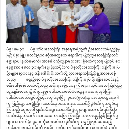
ပဲခူး မေ ၃၁ ပဲခူးတိုင်းဒေသကြီး အစိုးရအဖွဲ့တို့၏ ဦးဆောင်လမ်းညွှန်မှု
ဖြင့် ပဲခူးမြို့၊ ခုတင်(၅၀၀)ဆံ့အထွေထွေ ရောဂါကုပြည်သူ့ဆေးရုံကြီးတွင်
မွေးရာပါ နှုတ်ခမ်းကွဲ၊ အာခေါင်ကွဲလူနာများအား ခွဲစိတ်ကုသမှုပြုလုပ် ပေး
နေမှုအား မေလ(၃၁)ရက်နေ့၊ နံနက်ပိုင်းက ပဲခူးတိုင်းဒေသကြီး ဝန်ကြီးချုပ်
ဦးမျိုးဆွေဝင်းနှင့် ဇနီးဒေါ်စိုးစိုးသက်တို့ သွားရောက်ကြည့်ရှု့အားပေးခဲ့
သည်။ ရှေးဦးစွာ ပဲခူးတိုင်းဒေသကြီး ဝန်ကြီးချုပ် ဦးမျိုးဆွေဝင်းနှင့်
ဇနီးဒေါ်စိုးစိုးသက်တို့သည် အစိုးရအဖွဲ့ဝင်ဝန်ကြီးများ၊ တိုင်းဒေသကြီးပြည်
သူ့ကျန်းမာရေးဦးစီးဌာနမှူး ဒေါက်တာဇော်မင်းထွန်း၊ ဆေးရုံအုပ်ကြီး
ဒေါက်တာဇော်လွင်တို့နှင့်အတူ ပဲခူးမြို့၊ ခုတင်(၅၀၀)ဆံ့ အထွေထွေရောဂါ
ကု ပြည်သူ့ဆေးရုံကြီး၊ အောင်သုခဆေးကုသဆောင်၌ ခွဲစိတ်ကုသမှုခံယူ
ကြသည့် မွေးရာပါ နှုတ်ခမ်းကွဲ၊ အာခေါင်ကွဲလူနာများအား ရင်းရင်းနှီးနှီး
လက်လံနှုတ်ဆက် အားပေးစကားပြောကြားပြီး အာဟာရမုန့်နှင့် ကြက်ဥ
များ၊ ထောက်ပံ့ငွေများကိုပေးအပ်ကာ ခွဲစိတ်ကုသမှုပြုလုပ်ပေးသည့်
ကျန်းမာရေးဝန်ထမ်းကို လည်း လက်ဆောင်ပစ္စည်းများ ပေးအပ်ခဲ့သည်။