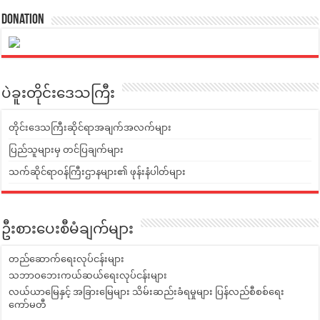
Donation
ပဲခူးတိုင်းဒေသကြီး
တိုင်းဒေသကြီးဆိုင်ရာအချက်အလက်များ
ပြည်သူများမှ တင်ပြချက်များ
သက်ဆိုင်ရာဝန်ကြီးဌာနများ၏ ဖုန်းနံပါတ်များ
ဦးစားပေးစီမံချက်များ
တည်ဆောက်ရေးလုပ်ငန်းများ
သဘာဝဘေးကယ်ဆယ်ရေးလုပ်ငန်းများ
လယ်ယာမြေနှင့် အခြားမြေများ သိမ်းဆည်းခံရမှုများ ပြန်လည်စီစစ်ရေး
ကော်မတီ