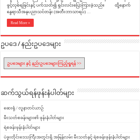
ဖွင့်လှစ်ရခြင်းနှင့် ပက်သတ်၍ ရှင်းလင်းပြောကြားခဲ့သည်။ ထို့နောက်
နွေရာသီအနုပညာသင်တန်း (အတီးဘာသာရပ်) …
Read More »
ဥပဒေ / နည်းဥပဒေများ
ဥပဒေများ နှင့် နည်းဥပဒေများကြည့်ရှုရန် >>
ဆက်သွယ်ရန်ဖုန်းနံပါတ်များ
ဆေးရုံ / လူနာတင်ယာဉ်
မီးသတ်စခန်းများ၏ ဖုန်းနံပါတ်များ
ရဲစခန်းဖုန်းနံပါတ်များ
ပဲခူးတိုင်းဒေသကြီးအတွင်းရှိ အမြန်လမ်း မီးသတ်နှင့် ရဲစခန်းဖုန်းနံပါတ်များ