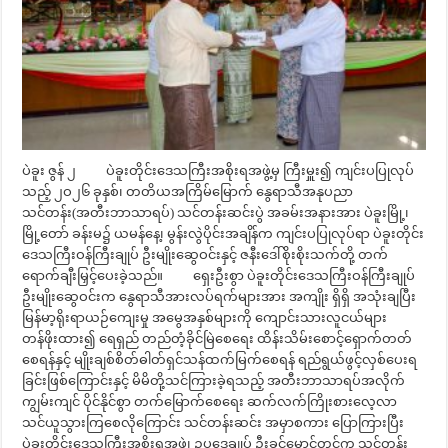
ပဲခူး ဇွန် ၂ ပဲခူးတိုင်းဒေသကြီးအစိုးရအဖွဲ့မှ ကြီးမှူး၍ ကျင်းပပြုလုပ်
သည့် ၂ဝ၂၆ ခုနှစ်၊ တတိယအကြိမ်မြောက် နွေရာသီအနုပညာ
သင်တန်း(အတီးဘာသာရပ်) သင်တန်းဆင်းပွဲ အခမ်းအနားအား ပဲခူးမြို့၊
မြို့တော် ခန်းမ၌ ယမန်နေ့၊ မွန်းလွဲပိုင်းအချိန်က ကျင်းပပြုလုပ်ရာ ပဲခူးတိုင်း
ဒေသကြီးဝန်ကြီးချုပ် ဦးမျိုးဆွေဝင်းနှင့် ဇနီးဒေါ်စိုးစိုးသက်တို့ တက်
ရောက်ချီးမြှင့်ပေးခဲ့သည်။ ရှေးဦးစွာ ပဲခူးတိုင်းဒေသကြီးဝန်ကြီးချုပ်
ဦးမျိုးဆွေဝင်းက နွေရာသီအားလပ်ရက်များအား အကျိုး ရှိရှိ အသုံးချပြီး
မြန်မာ့ရိုးရာယဉ်ကျေးမှု အမွေအနှစ်များကို ကျောင်းသားလူငယ်များ
တန်ဖိုးထား၍ ရေရှည် တည်တံ့ခိုင်မြဲစေရေး ထိန်းသိမ်းစောင့်ရှောက်တတ်
စေရန်နှင့် မျိုးချစ်စိတ်ဓါတ်ရှင်သန်ထက်မြက်စေရန် ရည်ရွယ်ဖွင့်လှစ်ပေးရ
ခြင်းဖြစ်ကြောင်းနှင့် မိမိတို့သင်ကြားခဲ့ရသည့် အတီးဘာသာရပ်အလိုက်
ကျွမ်းကျင် ပိုင်နိုင်စွာ တက်မြောက်စေရေး ဆက်လက်ကြိုးစားလေ့လာ
သင်ယူသွားကြစေလိုကြောင်း သင်တန်းဆင်း အမှာစကား ပြောကြားပြီး
ပဲခူးတိုင်းဒေသကြီးအစိုးရအဖွဲ့၊ ဥပဒေချုပ် ဦးခင်‌မောင်တင့်က သင်တန်း