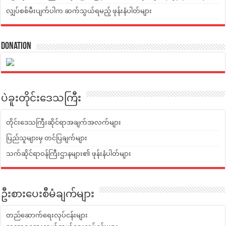
လျှပ်စစ်မီးပျက်ပါက ဆက်သွယ်ရမည့် ဖုန်းနံပါတ်များ
Donation
ပဲခူးတိုင်းဒေသကြီး
တိုင်းဒေသကြီးဆိုင်ရာအချက်အလက်များ
ပြည်သူများမှ တင်ပြချက်များ
သက်ဆိုင်ရာဝန်ကြီးဌာနများ၏ ဖုန်းနံပါတ်များ
ဦးစားပေးစီမံချက်များ
တည်ဆောက်ရေးလုပ်ငန်းများ