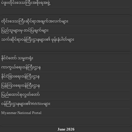
ပဲခူးတိုင်းဒေသကြီးအစိုးရအဖွဲ့
တိုင်းဒေသကြီးဆိုင်ရာအချက်အလက်များ
ပြည်သူများမှ တင်ပြချက်များ
သက်ဆိုင်ရာဝန်ကြီးဌာနများ၏ ဖုန်းနံပါတ်များ
နိုင်ငံတော် သမ္မတရုံး
ကာကွယ်ရေးဝန်ကြီးဌာန
နိုင်ငံခြားရေးဝန်ကြီးဌာန
ပြန်ကြားရေးဝန်ကြီးဌာန
ပြည်ထောင်စုလွှတ်တော်
ဝန်ကြီးဌာနများ၏WebSiteများ
Myanmar National Portal
June 2026