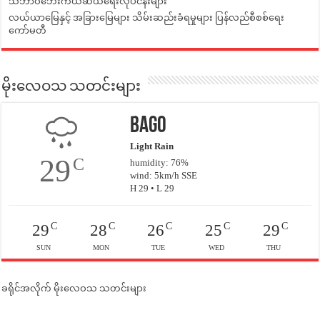
သဘာဝဘေးကယ်ဆယ်ရေးလုပ်ငန်းများ
လယ်ယာမြေနှင့် အခြားမြေများ သိမ်းဆည်းခံရမှုများ ပြန်လည်စီစစ်ရေး
ကော်မတီ
မိုးလေဝသ သတင်းများ
Bago
Light Rain
29
C
humidity: 76%
wind: 5km/h SSE
H 29 • L 29
C
C
C
C
C
29
28
26
25
29
SUN
MON
TUE
WED
THU
ခရိုင်အလိုက် မိုးလေဝသ သတင်းများ