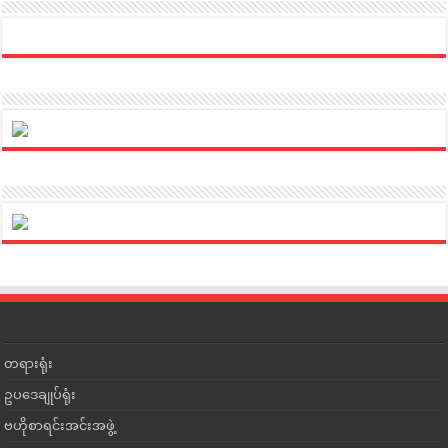
တရားရုံး
ဥပဒေချုပ်ရုံး
ဗဟိုစာရင်းအင်းအဖွဲ့