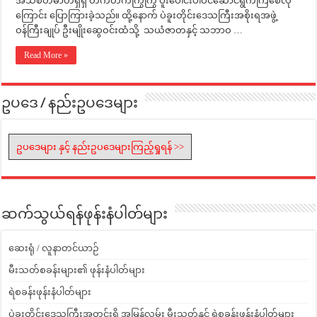
အသိစိတ်ဓာတ်ရှိရှိ တက်တက်ကြွကြွ ပူးပေါင်းပါဝင်ဆောင်ရွက်ကြစေလို
ကြောင်း ပြောကြားခဲ့သည်။ ထို့နောက် ပဲခူးတိုင်းဒေသကြီးအစိုးရအဖွဲ့
ဝန်ကြီးချုပ် ဦးမျိုးဆွေဝင်းထံသို့ သယံဇာတနှင့် သဘာဝ …
Read More »
ဥပဒေ / နည်းဥပဒေများ
ဥပဒေများ နှင့် နည်းဥပဒေများကြည့်ရှုရန် >>
ဆက်သွယ်ရန်ဖုန်းနံပါတ်များ
ဆေးရုံ / လူနာတင်ယာဉ်
မီးသတ်စခန်းများ၏ ဖုန်းနံပါတ်များ
ရဲစခန်းဖုန်းနံပါတ်များ
ပဲခူးတိုင်းဒေသကြီးအတွင်းရှိ အမြန်လမ်း မီးသတ်နှင့် ရဲစခန်းဖုန်းနံပါတ်များ