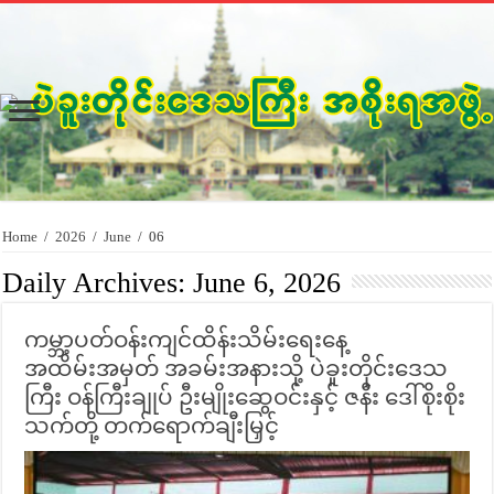
Home
/
2026
/
June
/
06
Daily Archives:
June 6, 2026
ကမ္ဘာ့ပတ်ဝန်းကျင်ထိန်းသိမ်းရေးနေ့
အထိမ်းအမှတ် အခမ်းအနားသို့ ပဲခူးတိုင်းဒေသ
ကြီး ဝန်ကြီးချုပ် ဦးမျိုးဆွေဝင်းနှင့် ဇနီး ဒေါ်စိုးစိုး
သက်တို့ တက်ရောက်ချီးမြှင့်