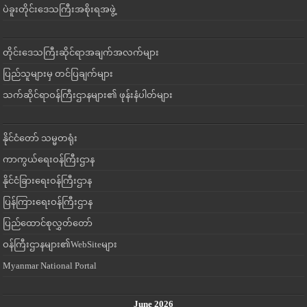
ပဲခူးတိုင်းဒေသကြီးအစိုးရအဖွဲ့
တိုင်းဒေသကြီးဆိုင်ရာအချက်အလက်များ
ပြည်သူများမှ တင်ပြချက်များ
သက်ဆိုင်ရာဝန်ကြီးဌာနများ၏ ဖုန်းနံပါတ်များ
နိုင်ငံတော် သမ္မတရုံး
ကာကွယ်ရေးဝန်ကြီးဌာန
နိုင်ငံခြားရေးဝန်ကြီးဌာန
ပြန်ကြားရေးဝန်ကြီးဌာန
ပြည်ထောင်စုလွှတ်တော်
ဝန်ကြီးဌာနများ၏WebSiteများ
Myanmar National Portal
June 2026