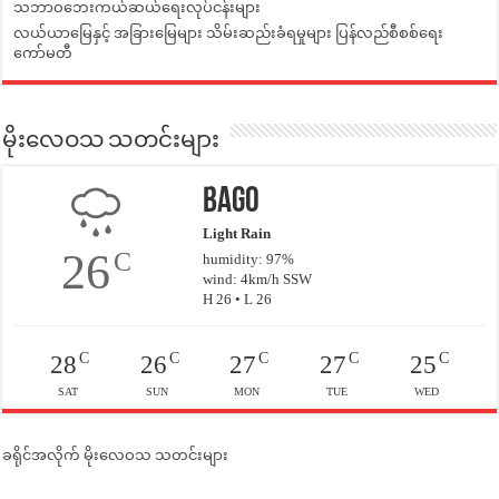
သဘာဝဘေးကယ်ဆယ်ရေးလုပ်ငန်းများ
လယ်ယာမြေနှင့် အခြားမြေများ သိမ်းဆည်းခံရမှုများ ပြန်လည်စီစစ်ရေး
ကော်မတီ
မိုးလေဝသ သတင်းများ
Bago
Light Rain
26
C
humidity: 97%
wind: 4km/h SSW
H 26 • L 26
C
C
C
C
C
28
26
27
27
25
SAT
SUN
MON
TUE
WED
ခရိုင်အလိုက် မိုးလေဝသ သတင်းများ