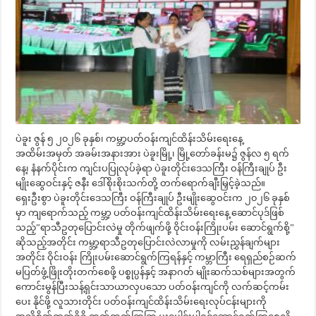
ပဲခူး ဇွန် ၅ ၂၀၂၆ ခုနှစ်၊ ကမ္ဘာ့ပတ်ဝန်းကျင်ထိန်းသိမ်းရေးနေ့
အထိမ်းအမှတ် အခမ်းအနားအား ပဲခူးမြို့၊ မြို့တော်ခန်းမ၌ ဇွန်လ ၅ ရက်
နေ့၊ နံနက်ပိုင်းက ကျင်းပပြုလုပ်ခဲ့ရာ ပဲခူးတိုင်းဒေသကြီး ဝန်ကြီးချုပ် ဦး
မျိုးဆွေဝင်းနှင့် ဇနီး ဒေါ်စိုးစိုးသက်တို့ တက်ရောက်ချီးမြှင့်ခဲ့သည်။
ရှေးဦးစွာ ပဲခူးတိုင်းဒေသကြီး ဝန်ကြီးချုပ် ဦးမျိုးဆွေဝင်းက ၂၀၂၆ ခုနှစ်
မှာ ကျရောက်သည့် ကမ္ဘာ့ ပတ်ဝန်းကျင်ထိန်းသိမ်းရေးနေ့ ဆောင်ပုဒ်ဖြစ်
သည့်”ရာသီဥတုပြောင်းလဲမှု တိုက်ဖျက်ဖို့ ဝိုင်းဝန်းကြိုးပမ်း ဆောင်ရွက်စို့”
ဆိုသည့်အတိုင်း ကမ္ဘာ့ရာသီဥတုပြောင်းလဲလာမှုကို လမ်းညွှန်ချက်များ
အတိုင်း ဝိုင်းဝန်း ကြိုးပမ်းဆောင်ရွက်ကြရန်နှင့် ကမ္ဘာကြီး ရေရှည်စဉ်ဆက်
မပြတ်ဖွံ့ဖြိုးတိုးတက်စေဖို့ ပစ္စုပ္ပန်နှင့် အနာဂတ် မျိုးဆက်သစ်များအတွက်
ကောင်းမွန်ပြီးသန့်ရှင်းသာယာလှပသော ပတ်ဝန်းကျင်ကို လက်ဆင့်ကမ်း
ပေး နိုင်ဖို့ လူသားတိုင်း ပတ်ဝန်းကျင်ထိန်းသိမ်းရေးလုပ်ငန်းများကို