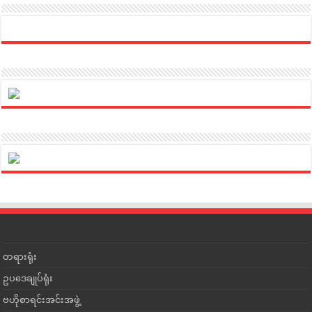
တရားရုံး
ဥပဒေချုပ်ရုံး
ဗဟိုစာရင်းအင်းအဖွဲ့