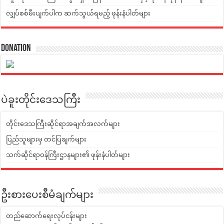
လျှပ်စစ်မီးပျက်ပါက ဆက်သွယ်ရမည့် ဖုန်းနံပါတ်များ
Donation
ပဲခူးတိုင်းဒေသကြီး
တိုင်းဒေသကြီးဆိုင်ရာအချက်အလက်များ
ပြည်သူများမှ တင်ပြချက်များ
သက်ဆိုင်ရာဝန်ကြီးဌာနများ၏ ဖုန်းနံပါတ်များ
ဦးစားပေးစီမံချက်များ
တည်ဆောက်ရေးလုပ်ငန်းများ