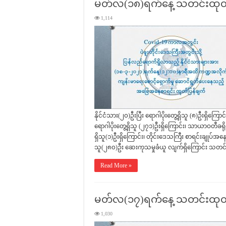
မတ်လ(၁၈)ရက်နေ့ သတင်းထုတ်
1,114
နိုင်ငံသား(၂၀)ဦးပြီး ရောဂါပိုးတွေ့ရှိသူ (၈)ဦးရှိကြောင်
ရောဂါပိုးတွေ့ရှိသူ (၂၇၁)ဦးရှိကြောင်း၊ သာယာဝတီခရိုင်
ရှိသူ(၁)ဦးရှိကြောင်း၊ တိုင်းဒေသကြီး စာရင်းချုပ်အနေဖြင
သူ(၂၈၀)ဦး ဆေးကုသမှုခံယူ လျက်ရှိကြောင်း သတင်
Read More »
မတ်လ(၁၇)ရက်နေ့ သတင်းထုတ်
1,030