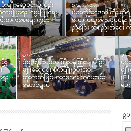
 ဦးမျိုးဆွေဝင်း ဒိုက်ဦး
် ဦးမျိုးဆွေဝင်း ပြည်
မြို့၌ ရန်ကုန်-ပြည်ရထာ
August 4, 2026
စိုက်ပျိုးရေး၊ မွေးမြူရေး
င့်ပတ်သက်သည့် စက်မှု၊
ပဲခူးတိုင်းဒေသကြီး တိရ
အဆန်/အမှတ်(၇၄)အစုန
ုးတိုးတက်စေရေး ကွင်း
ွံ့ဖြိုးတိုးတက်စေရေး
ကောက်ယူရေးလုပ်ငန်း ကြ
တွဲဆိုင်းအသစ်များဖြင့် စတ
July
ညှိနှိုင်း အစည်းအဝေး က
အခမ်းအနား ကျင်းပပြုလ
ပဲခ
ပညာ
အမျ
July 28, 2026
ပဲခူးတိုင်းဒေသကြီး ဝန်ကြီးချုပ် ဦး
ကက်ဘ
August 2, 2026
Augu
 ဦး
 ဦး
ပဲခူးတိုင်းဒေသကြီးဝန်ကြီးချုပ် ဦး
မျိုးဆွေဝင်း တောင်ငူခရိုင် အထူး
ပဲခူ
အခမ
်
ူး
မျိုးဆွေဝင်း စိုက်ပျိုးစွမ်းအား
ဒေသ ဘက်စုံကဏ္ဍစုံ ဖွံ့ဖြိုး
မျိ
ဝန်က
င့်
ေရေး
တိုးတက်မြင့်မားစေရေး ကွင်းဆင်း
တိုးတက် စေရေး ကွင်းဆင်း
(Fib
ဒေါ
င်း
ဆောင်ရွက်
ဆောင်ရွက်
ပေး
ချီးမ
ဥပ