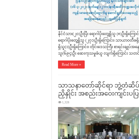
နိုင်ငံသား(၂၀)ဦးပြီး ရောဂါပိုးတွေ့ရှိသူ (၈)ဦးရှိကြောင်
ရောဂါပိုးတွေ့ရှိသူ (၂၇၁)ဦးရှိကြောင်း၊ သာယာဝတီခရိုင်
ရှိသူ(၁)ဦးရှိကြောင်း၊ တိုင်းဒေသကြီး စာရင်းချုပ်အနေဖြင
သူ(၆၉၄)ဦး ဆေးကုသမှုခံယူ လျက်ရှိကြောင်း သတင
Read More »
သာသနာတော်ဆိုင်ရာ ဘွဲ့တံဆိပ်တ
ညှိနှိုင်း အစည်းအဝေးကျင်းပပြ
1,328