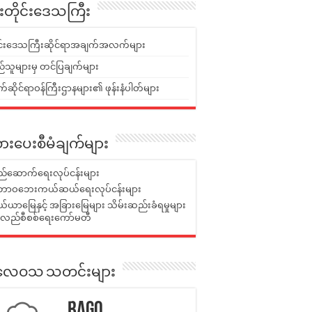
ူးတိုင်းဒေသကြီး
ုင်းဒေသကြီးဆိုင်ရာအချက်အလက်များ
်သူများမှ တင်ပြချက်များ
ဆိုင်ရာဝန်ကြီးဌာနများ၏ ဖုန်းနံပါတ်များ
ားပေးစီမံချက်များ
်ဆောက်ရေးလုပ်ငန်းများ
ာဝဘေးကယ်ဆယ်ရေးလုပ်ငန်းများ
ယာမြေနှင့် အခြားမြေများ သိမ်းဆည်းခံရမှုများ
န်လည်စီစစ်ရေးကော်မတီ
ုးလေဝသ သတင်းများ
Bago