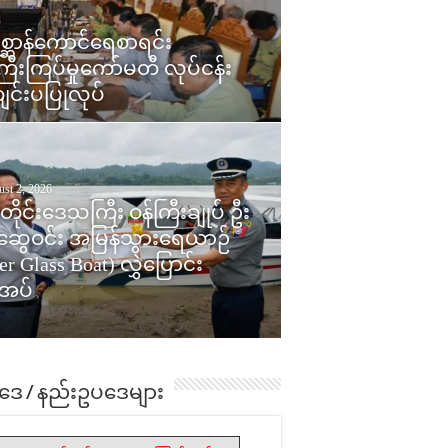
းလမ်းပိုင်းတွင် အမှတ်(၇၃)
စ္ဆာန်ကောင်ရေစာရင်း
်အဖြစ် ခေတ်မီ DEMU ရထား
ီးကြပ်မှုကော်မတီ လုပ်ငန်း
င်ပြေးဆွဲခြင်း ဖွင့်ပွဲ
 24, 2026
ျင်းပပြုလုပ်
ုပ်
ူးတက္ကသိုလ်၌ ၂၀၂၅-၂၀၂၆
သင်နှစ် ဘာသာရပ်ပေါင်းစုံ
ိုးသား၊ အမျိုးသမီး ဘတ်စ
ော ပြိုင်ပွဲနှင့် ဆုချီးမြှင့်ခြင်း
st 2, 2026
းတိုင်းဒေသကြီး ဝန်ကြီးချုပ် ဦး
်းအနားသို့ ပဲခူးတိုင်းဒေသကြီး
ုးဆွေဝင်း အမြန်သွားရေယာဉ်
ြီးချုပ် ဦးမျိုးဆွေဝင်းနှင့် ဇနီး
er Glass Boat) လွှဲပြောင်း
်စိုးစိုးသက် တို့တက်ရောက်
အပ်
ြှင့်
ဒေ / နည်းဥပဒေများ