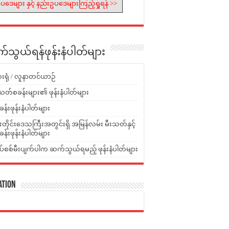
ပဒေများ နှင့် နည်းဥပဒေများကြည့်ရှုရန် >>
သွယ်ရန်ဖုန်းနံပါတ်များ
းရုံ / လူနာတင်ယာဉ်
သတ်စခန်းများ၏ ဖုန်းနံပါတ်များ
ခန်းဖုန်းနံပါတ်များ
ူးတိုင်းဒေသကြီးအတွင်းရှိ အမြန်လမ်း မီးသတ်နှင့်
ခန်းဖုန်းနံပါတ်များ
ပ်စစ်မီးပျက်ပါက ဆက်သွယ်ရမည့် ဖုန်းနံပါတ်များ
ation