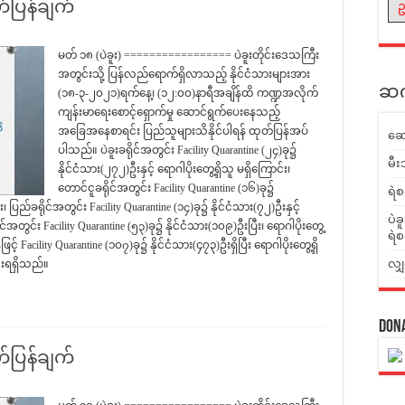
ပြန်ချက်
ဥ
မတ် ၁၈ (ပဲခူး) ================= ပဲခူးတိုင်းဒေသကြီး
အတွင်းသို့ ပြန်လည်ရောက်ရှိလာသည့် နိုင်ငံသားများအား
ဆက်
(၁၈-၃-၂၀၂၁)ရက်နေ့၊ (၁၂:၀၀)နာရီအချိန်ထိ ကဏ္ဍအလိုက်
ကျန်းမာရေးစောင့်ရှောက်မှု ဆောင်ရွက်ပေးနေသည့်
အခြေအနေစာရင်း ပြည်သူများသိနိုင်ပါရန် ထုတ်ပြန်အပ်
ဆေ
ပါသည်။ ပဲခူးခရိုင်အတွင်း Facility Quarantine (၂၄)ခု၌
မီး
နိုင်ငံသား(၂၇၂)ဦးနှင့် ရောဂါပိုးတွေ့ရှိသူ မရှိကြောင်း၊
တောင်ငူခရိုင်အတွင်း Facility Quarantine (၁၆)ခု၌
ရဲစ
း၊ ပြည်ခရိုင်အတွင်း Facility Quarantine (၁၄)ခု၌ နိုင်ငံသား(၇၂)ဦးနှင့်
ပဲခ
အတွင်း Facility Quarantine (၅၃)ခု၌ နိုင်ငံသား(၁၀၉)ဦးပြီး၊ ရောဂါပိုးတွေ့
ရဲစ
့် Facility Quarantine (၁၀၇)ခု၌ နိုင်ငံသား(၄၇၃)ဦးရှိပြီး ရောဂါပိုးတွေ့ရှိ
လျှ
းရရှိသည်။
Don
ပြန်ချက်