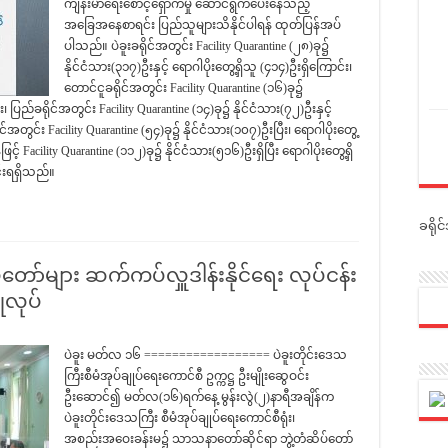
ကျန်းမာရေးစောင့်ရှောက်မှု ဆောင်ရွက်ပေးနေသည့်
အခြေအနေစာရင်း ပြည်သူများသိနိုင်ပါရန် ထုတ်ပြန်အပ်
ပါသည်။ ပဲခူးခရိုင်အတွင်း Facility Quarantine (၂၈)ခု၌
နိုင်ငံသား(၃၁၇)ဦးနှင့် ရောဂါပိုးတွေ့ရှိသူ (၄၁၄)ဦးရှိကြောင်း၊
တောင်ငူခရိုင်အတွင်း Facility Quarantine (၁၆)ခု၌
း၊ ပြည်ခရိုင်အတွင်း Facility Quarantine (၁၄)ခု၌ နိုင်ငံသား(၇၂)ဦးနှင့်
အတွင်း Facility Quarantine (၅၄)ခု၌ နိုင်ငံသား(၁၀၇)ဦးပြီး၊ ရောဂါပိုးတွေ့
့် Facility Quarantine (၁၁၂)ခု၌ နိုင်ငံသား(၅၁၆)ဦးရှိပြီး ရောဂါပိုးတွေ့ရှိ
်းရရှိသည်။
ခရို
ော်များ ဆက်ကပ်လှူဒါန်းနိုင်ရေး လုပ်ငန်း
ုလုပ်
ပဲခူး မတ်လ ၁၆ ================== ပဲခူးတိုင်းဒေသ
ကြီးစီမံအုပ်ချုပ်ရေးကောင်စီ ဥက္ကဋ္ဌ ဦးမျိုးဆွေဝင်း
ဦးဆောင်၍ မတ်လ(၁၆)ရက်နေ့ မွန်းလွဲ(၂)နာရီအချိန်က
ပဲခူးတိုင်းဒေသကြီး စီမံအုပ်ချုပ်ရေးကောင်စီရုံး၊
အစည်းအဝေးခန်းမ၌ သာသနာတော်ဆိုင်ရာ ဘွဲ့တံဆိပ်တော်