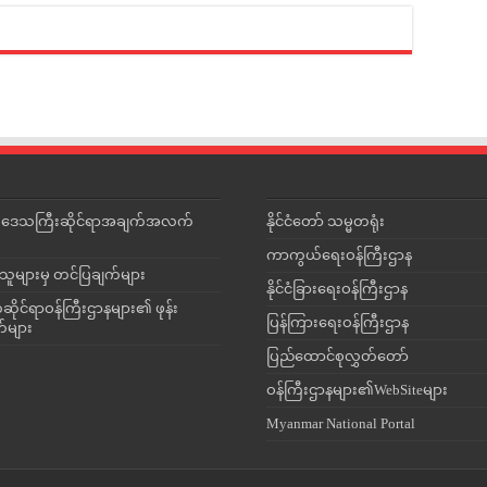
င်းဒေသကြီးဆိုင်ရာအချက်အလက်
နိုင်ငံတော် သမ္မတရုံး
ကာကွယ်ရေးဝန်ကြီးဌာန
သူများမှ တင်ပြချက်များ
နိုင်ငံခြားရေးဝန်ကြီးဌာန
ိုင်ရာဝန်ကြီးဌာနများ၏ ဖုန်း
ပြန်ကြားရေးဝန်ကြီးဌာန
တ်များ
ပြည်ထောင်စုလွှတ်တော်
ဝန်ကြီးဌာနများ၏WebSiteများ
Myanmar National Portal