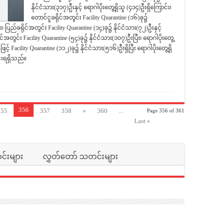
နိုင်ငံသား(၃၁၇)ဦးနှင့် ရောဂါပိုးတွေ့ရှိသူ (၄၁၄)ဦးရှိကြောင်း၊
တောင်ငူခရိုင်အတွင်း Facility Quarantine (၁၆)ခု၌
း၊ ပြည်ခရိုင်အတွင်း Facility Quarantine (၁၄)ခု၌ နိုင်ငံသား(၇၂)ဦးနှင့်
အတွင်း Facility Quarantine (၅၄)ခု၌ နိုင်ငံသား(၁၀၇)ဦးပြီး၊ ရောဂါပိုးတွေ့
့် Facility Quarantine (၁၁၂)ခု၌ နိုင်ငံသား(၅၁၆)ဦးရှိပြီး ရောဂါပိုးတွေ့ရှိ
်းရရှိသည်။
356
355
357
358
»
360
...
Page 356 of 361
Last »
်းများ
လွှတ်တော် သတင်းများ