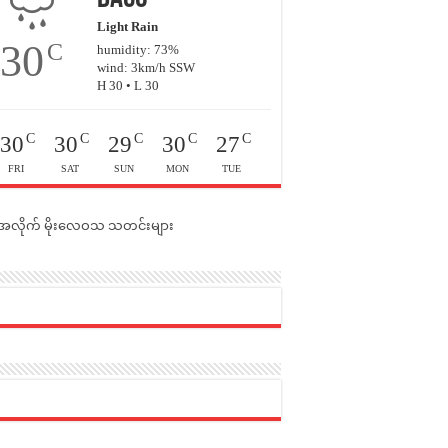
Light Rain
30
C
humidity: 73%
wind: 3km/h SSW
H 30 • L 30
C
C
C
C
C
30
30
29
30
27
FRI
SAT
SUN
MON
TUE
င်အလိုက် မိုးလေဝသ သတင်းများ