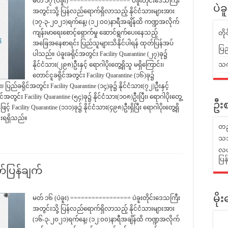
မတ် ၁၇ (ပဲခူး) ================= ပဲခူးတိုင်းဒေသကြီး
ပဲခ
အတွင်းသို့ ပြန်လည်ရောက်ရှိလာသည့် နိုင်ငံသားများအား
(၁၇-၃-၂၀၂၁)ရက်နေ့၊ (၁၂:၀၀)နာရီအချိန်ထိ ကဏ္ဍအလိုက်
ကျန်းမာရေးစောင့်ရှောက်မှု ဆောင်ရွက်ပေးနေသည့်
တိ
အခြေအနေစာရင်း ပြည်သူများသိနိုင်ပါရန် ထုတ်ပြန်အပ်
ပြည
ပါသည်။ ပဲခူးခရိုင်အတွင်း Facility Quarantine (၂၇)ခု၌
သက်
နိုင်ငံသား(၂၉၈)ဦးနှင့် ရောဂါပိုးတွေ့ရှိသူ မရှိကြောင်း၊
တောင်ငူခရိုင်အတွင်း Facility Quarantine (၁၆)ခု၌
း၊ ပြည်ခရိုင်အတွင်း Facility Quarantine (၁၄)ခု၌ နိုင်ငံသား(၇၂)ဦးနှင့်
အတွင်း Facility Quarantine (၅၄)ခု၌ နိုင်ငံသား(၁၀၈)ဦးပြီး၊ ရောဂါပိုးတွေ့
ဦးစ
့် Facility Quarantine (၁၁၁)ခု၌ နိုင်ငံသား(၄၉၈)ဦးရှိပြီး ရောဂါပိုးတွေ့ရှိ
းရရှိသည်။
တည
သဘ
လယ်
ပြ
ပြန်ချက်
မတ် ၁၆ (ပဲခူး) ================= ပဲခူးတိုင်းဒေသကြီး
မိ
အတွင်းသို့ ပြန်လည်ရောက်ရှိလာသည့် နိုင်ငံသားများအား
(၁၆-၃-၂၀၂၁)ရက်နေ့၊ (၁၂:၀၀)နာရီအချိန်ထိ ကဏ္ဍအလိုက်