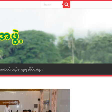
ေးဟောင်းယဉ်ကျေးမှုဆိုင်ရာများ
ရက်(၁၀၀)စီမံချက်ဖြင့် ပြည်