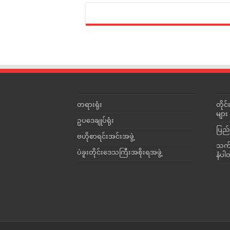
တရားရုံး
တို
များ
ဥပဒေချုပ်ရုံး
ပြည်
ဗဟိုစာရင်းအင်းအဖွဲ့
သက်ဆ
ပဲခူးတိုင်းဒေသကြီးအစိုးရအဖွဲ့
နံပါ