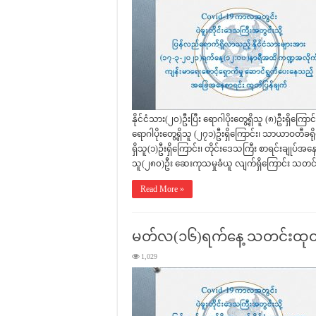
နိုင်ငံသား(၂၀)ဦးပြီး ရောဂါပိုးတွေ့ရှိသူ (၈)ဦးရှိကြောင်
ရောဂါပိုးတွေ့ရှိသူ (၂၇၁)ဦးရှိကြောင်း၊ သာယာဝတီခရိုင်
ရှိသူ(၁)ဦးရှိကြောင်း၊ တိုင်းဒေသကြီး စာရင်းချုပ်အနေဖြင
သူ(၂၈၀)ဦး ဆေးကုသမှုခံယူ လျက်ရှိကြောင်း သတင်
Read More »
မတ်လ(၁၆)ရက်နေ့ သတင်းထုတ်
1,029