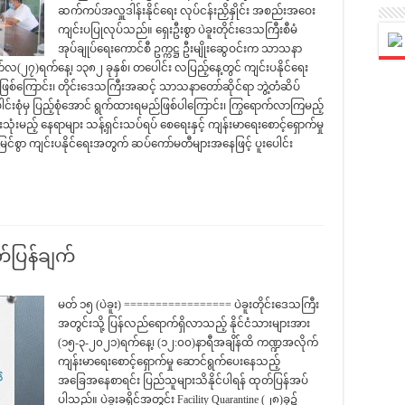
ဆက်ကပ်အလှူဒါန်းနိုင်ရေး လုပ်ငန်းညှိနှိုင်း အစည်းအဝေး
ကျင်းပပြုလုပ်သည်။ ရှေးဦးစွာ ပဲခူးတိုင်းဒေသကြီးစီမံ
အုပ်ချုပ်ရေးကောင်စီ ဥက္ကဋ္ဌ ဦးမျိုးဆွေဝင်းက သာသနာ
တ်လ(၂၇)ရက်နေ့၊ ၁၃၈၂ ခုနှစ်၊ တပေါင်း လပြည့်နေ့တွင် ကျင်းပနိုင်ရေး
းဖြစ်ကြောင်း၊ တိုင်းဒေသကြီးအဆင့် သာသနာတော်ဆိုင်ရာ ဘွဲ့တံဆိပ်
ုံမှ ပြည့်စုံအောင် ရွက်ထားရမည်ဖြစ်ပါကြောင်း၊ ကြွရောက်လာကြမည့်
းမည့် နေရာများ သန့်ရှင်းသပ်ရပ် စေရေးနှင့် ကျန်းမာရေးစောင့်ရှောက်မှု
င်စွာ ကျင်းပနိုင်ရေးအတွက် ဆပ်ကော်မတီများအနေဖြင့် ပူးပေါင်း
ပြန်ချက်
မတ် ၁၅ (ပဲခူး) ================= ပဲခူးတိုင်းဒေသကြီး
အတွင်းသို့ ပြန်လည်ရောက်ရှိလာသည့် နိုင်ငံသားများအား
(၁၅-၃-၂၀၂၁)ရက်နေ့၊ (၁၂:၀၀)နာရီအချိန်ထိ ကဏ္ဍအလိုက်
ကျန်းမာရေးစောင့်ရှောက်မှု ဆောင်ရွက်ပေးနေသည့်
အခြေအနေစာရင်း ပြည်သူများသိနိုင်ပါရန် ထုတ်ပြန်အပ်
ပါသည်။ ပဲခူးခရိုင်အတွင်း Facility Quarantine (၂၈)ခု၌