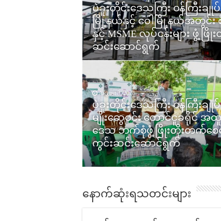
ပဲခူးတိုင်းဒေသကြီး ဝန်ကြီးချုပ်
ပဲခူးတိုင်းဒေသကြီး ဝန်ကြီးချုပ
မြို့နယ်နှင့် ဝေါမြို့နယ်အတွင်း 
မြို့နယ်အတွင်း စိုက်ပျိုးရေးနှ
နှင့် MSME လုပ်ငန်းများ ဖွံ့ဖြိ
လက်မှု ကုန်ထုတ်လုပ်ငန်းများ ဖ
ဆင်းဆောင်ရွက်
ကွင်းဆင်းဆောင်ရွက်
August 1, 2026
August 3, 2026
ပဲခူးတိုင်းဒေသကြီး ဝန်ကြီးချုပ်
ပဲခူးတိုင်းဒေသကြီး ဝန်ကြီးချုပ်
မျိုးဆွေဝင်း ပဲခူးတိုင်း(အနောက
မျိုးဆွေဝင်း တောင်ငူခရိုင် အထ
ခြမ်း)စိုက်ပျိုးရေး၊ မွေးမြူရေးနှ
ဒေသ ဘက်စုံဖွံ့ဖြိုးတိုးတက်စ
ဒေသ ဖွံ့ဖြိုးရေးလုပ်ငန်းများ ကွ
ကွင်းဆင်းဆောင်ရွက်
ဆင်းကြည့်ရှုစစ်ဆေး
နောက်ဆုံးရသတင်းများ