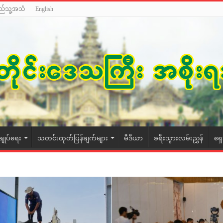
ည်သူ့အသံ
English
ချုပ်ရေး
သတင်းထုတ်ပြန်ချက်များ
မီဒီယာ
ခရီးသွားလမ်းညွှန်
ရှ
August 1, 2026
နိုင်ငံတော်အစိုးရသစ်၏ 