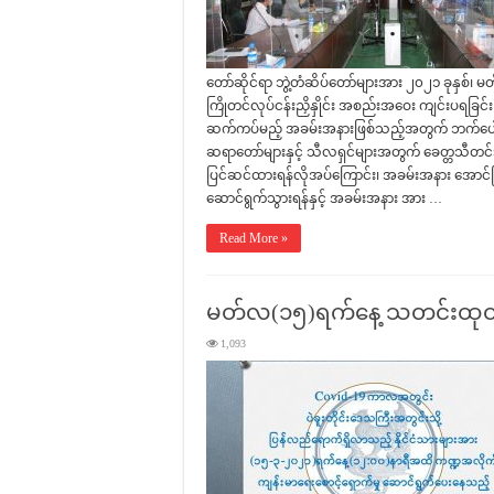
တော်ဆိုင်ရာ ဘွဲ့တံဆိပ်တော်များအား ၂၀၂၁ ခုနှစ်၊ မ
ကြိုတင်လုပ်ငန်းညှိနှိုင်း အစည်းအဝေး ကျင်းပရခြင်
ဆက်ကပ်မည့် အခမ်းအနားဖြစ်သည့်အတွက် ဘက်ပေါင်းစ
ဆရာတော်များနှင့် သီလရှင်များအတွက် ခေတ္တသီတင်းသုံ
ပြင်ဆင်ထားရန်လိုအပ်ကြောင်း၊ အခမ်းအနား အောင်မြ
ဆောင်ရွက်သွားရန်နှင့် အခမ်းအနား အား …
Read More »
မတ်လ(၁၅)ရက်နေ့ သတင်းထုတ်
1,093