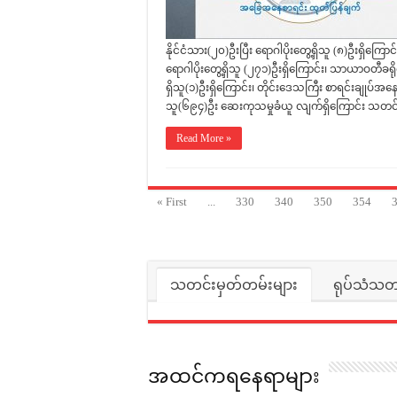
နိုင်ငံသား(၂၀)ဦးပြီး ရောဂါပိုးတွေ့ရှိသူ (၈)ဦးရှိကြောင်
ရောဂါပိုးတွေ့ရှိသူ (၂၇၁)ဦးရှိကြောင်း၊ သာယာဝတီခရိုင်
ရှိသူ(၁)ဦးရှိကြောင်း၊ တိုင်းဒေသကြီး စာရင်းချုပ်အနေဖြင
သူ(၆၉၄)ဦး ဆေးကုသမှုခံယူ လျက်ရှိကြောင်း သတင
Read More »
« First
...
330
340
350
354
သတင်းမှတ်တမ်းများ
ရုပ်သံသတင
အထင်ကရနေရာများ