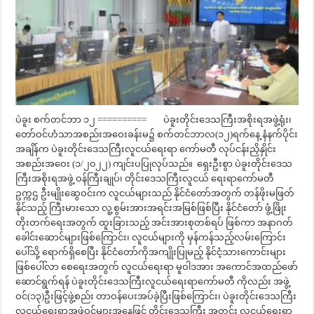
ပဲခူး စက်တင်ဘာ ၁၂ ========== ပဲခူးတိုင်းဒေသကြီးအစိုးရအဖွဲ့ရုံး၊
တော်ဝင်ဟံသာအစည်းအဝေးခန်းမ၌ စက်တင်ဘာလ(၁၂)ရက်နေ့ နံနက်ပိုင်း
အချိန်က ပဲခူးတိုင်းဒေသကြီးလူငယ်ရေးရာ ကော်မတီ လုပ်ငန်းညှိနှိုင်း
အစည်းအဝေး (၁/၂၀၂၂) ကျင်းပပြုလုပ်သည်။ ရှေးဦးစွာ ပဲခူးတိုင်းဒေသ
ကြီးအစိုးရအဖွဲ့ ဝန်ကြီးချုပ်၊ တိုင်းဒေသကြီးလူငယ် ရေးရာကော်မတီ
ဥက္ကဌ ဦးမျိုးဆွေဝင်းက လူငယ်များသည် နိုင်ငံတော်အတွက် တန်ဖိုးမဖြတ်
နိုင်သည့် ကြီးမားသော လူ့စွမ်းအားအရင်းအမြစ်ဖြစ်ပြီး နိုင်ငံတော် ဖွံ့ဖြိုး
တိုးတက်ရေးအတွက် ထူးခြားသည့် အင်းအားစုတစ်ရပ် ဖြစ်ကာ အနာဂတ်
ခေါင်းဆောင်များဖြစ်ကြောင်း၊ လူငယ်များကို မှန်ကန်သည့်လမ်းကြောင်း
ပေါ်သို့ ရောက်ရှိစေပြီး နိုင်ငံတော်ကိုအကျိုးပြုမည့် နိုင်ငံ့သားကောင်းများ
ဖြစ်ပေါ်လာ စေရေးအတွက် လူငယ်ရေးရာ မူဝါဒအား အကောင်အထည်ဖော်
ဆောင်ရွက်ရန် ပဲခူးတိုင်းဒေသကြီးလူငယ်ရေးရာကော်မတီ ကိုလည်း အဖွဲ့
ဝင်(၁၃)ဦးဖြင့်ဖွဲ့စည်း တာဝန်ပေးအပ်ခဲ့ပြီးဖြစ်ကြောင်း၊ ပဲခူးတိုင်းဒေသကြီး
လူငယ်ရေးရာအဖွဲ့ဝင်များအနေဖြင့် တိုင်းဒေသကြီး အတွင်း လူငယ်ရေးရာ