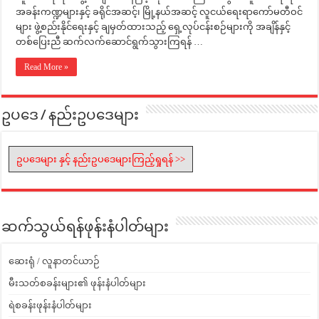
အခန်းကဏ္ဍများနှင့် ခရိုင်အဆင့်၊ မြို့နယ်အဆင့် လူငယ်ရေးရာကော်မတီဝင်
များ ဖွဲ့စည်းနိုင်ရေးနှင့် ချမှတ်ထားသည့် ရှေ့လုပ်ငန်းစဉ်များကို အချိန်နှင့်
တစ်ပြေးညီ ဆက်လက်ဆောင်ရွက်သွားကြရန် …
Read More »
ဥပဒေ / နည်းဥပဒေများ
ဥပဒေများ နှင့် နည်းဥပဒေများကြည့်ရှုရန် >>
ဆက်သွယ်ရန်ဖုန်းနံပါတ်များ
ဆေးရုံ / လူနာတင်ယာဉ်
မီးသတ်စခန်းများ၏ ဖုန်းနံပါတ်များ
ရဲစခန်းဖုန်းနံပါတ်များ