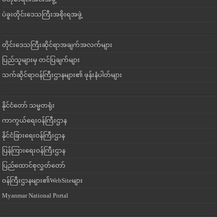
ပဲခူးတိုင်းဒေသကြီးအစိုးရအဖွဲ့
တိုင်းဒေသကြီးဆိုင်ရာအချက်အလက်များ
ပြည်သူများမှ တင်ပြချက်များ
သက်ဆိုင်ရာဝန်ကြီးဌာနများ၏ ဖုန်းနံပါတ်များ
နိုင်ငံတော် သမ္မတရုံး
ကာကွယ်ရေးဝန်ကြီးဌာန
နိုင်ငံခြားရေးဝန်ကြီးဌာန
ပြန်ကြားရေးဝန်ကြီးဌာန
ပြည်ထောင်စုလွှတ်တော်
ဝန်ကြီးဌာနများ၏WebSiteများ
Myanmar National Portal