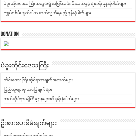
ပဲခူးတိုင်းဒေသကြီးအတွင်းရှိ အမြန်လမ်း မီးသတ်နှင့် ရဲစခန်းဖုန်းနံပါတ်များ
လျှပ်စစ်မီးပျက်ပါက ဆက်သွယ်ရမည့် ဖုန်းနံပါတ်များ
Donation
ပဲခူးတိုင်းဒေသကြီး
တိုင်းဒေသကြီးဆိုင်ရာအချက်အလက်များ
ပြည်သူများမှ တင်ပြချက်များ
သက်ဆိုင်ရာဝန်ကြီးဌာနများ၏ ဖုန်းနံပါတ်များ
ဦးစားပေးစီမံချက်များ
တည်ဆောက်ရေးလုပ်ငန်းများ