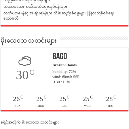
သဘာဝဘေးကယ်ဆယ်ရေးလုပ်ငန်းများ
လယ်ယာမြေနှင့် အခြားမြေများ သိမ်းဆည်းခံရမှုများ ပြန်လည်စီစစ်ရေး
ကော်မတီ
မိုးလေဝသ သတင်းများ
Bago
Broken Clouds
30
C
humidity: 72%
wind: 6km/h SSE
H 30 • L 30
C
C
C
C
C
26
25
25
25
28
SUN
MON
TUE
WED
THU
ခရိုင်အလိုက် မိုးလေဝသ သတင်းများ