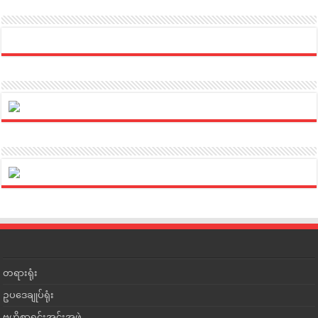
တရားရုံး
ဥပဒေချုပ်ရုံး
ဗဟိုစာရင်းအင်းအဖွဲ့