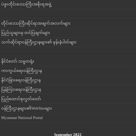
ပဲခူးတိုင်းဒေသကြီးအစိုးရအဖွဲ့
တိုင်းဒေသကြီးဆိုင်ရာအချက်အလက်များ
ပြည်သူများမှ တင်ပြချက်များ
သက်ဆိုင်ရာဝန်ကြီးဌာနများ၏ ဖုန်းနံပါတ်များ
နိုင်ငံတော် သမ္မတရုံး
ကာကွယ်ရေးဝန်ကြီးဌာန
နိုင်ငံခြားရေးဝန်ကြီးဌာန
ပြန်ကြားရေးဝန်ကြီးဌာန
ပြည်ထောင်စုလွှတ်တော်
ဝန်ကြီးဌာနများ၏WebSiteများ
Myanmar National Portal
September 2022