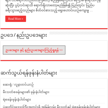
များ လာရောက်လည်ပတ်ကြတော့ မည်ဖြစ်ကြောင်း၊ မကြာမီ မိုးရာသီကုန်
ဆုံးပြီး ပွင့်လင်းရာသီ ရောက်ရှိလာတော့မည်ဖြစ်၍ ပြည်တွင်း/ ပြည်ပ
ခရီးသွားဧည့်သည်များ စိတ်ဝင်စားသည့် ရှေးဟောင်းယဉ်ကျေးမှု …
Read More »
ဥပဒေ / နည်းဥပဒေများ
ဥပဒေများ နှင့် နည်းဥပဒေများကြည့်ရှုရန် >>
ဆက်သွယ်ရန်ဖုန်းနံပါတ်များ
ဆေးရုံ / လူနာတင်ယာဉ်
မီးသတ်စခန်းများ၏ ဖုန်းနံပါတ်များ
ရဲစခန်းဖုန်းနံပါတ်များ
ပဲခူးတိုင်းဒေသကြီးအတွင်းရှိ အမြန်လမ်း မီးသတ်နှင့် ရဲစခန်းဖုန်းနံပါတ်များ