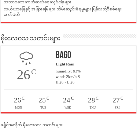
သဘာဝဘေးကယ်ဆယ်ရေးလုပ်ငန်းများ
လယ်ယာမြေနှင့် အခြားမြေများ သိမ်းဆည်းခံရမှုများ ပြန်လည်စီစစ်ရေး
ကော်မတီ
မိုးလေဝသ သတင်းများ
Bago
Light Rain
26
C
humidity: 93%
wind: 2km/h S
H 26 • L 26
C
C
C
C
C
26
25
24
28
27
MON
TUE
WED
THU
FRI
ခရိုင်အလိုက် မိုးလေဝသ သတင်းများ