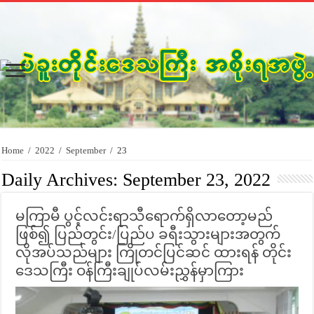
Home
/
2022
/
September
/
23
Daily Archives:
September 23, 2022
မကြာမီ ပွင့်လင်းရာသီရောက်ရှိလာတော့မည်
ဖြစ်၍ ပြည်တွင်း/ပြည်ပ ခရီးသွားများအတွက်
လိုအပ်သည်များ ကြိုတင်ပြင်ဆင် ထားရန် တိုင်း
ဒေသကြီး ဝန်ကြီးချုပ်လမ်းညွှန်မှာကြား