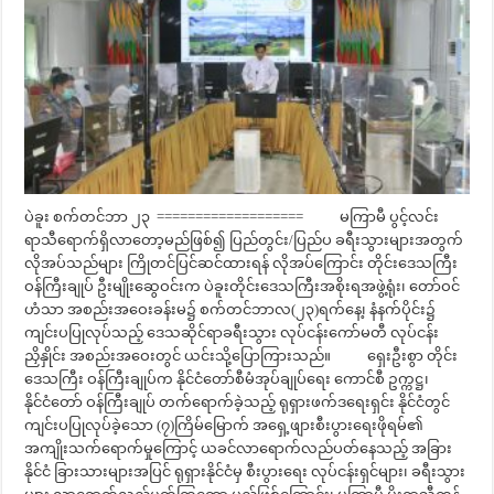
ပဲခူး စက်တင်ဘာ ၂၃ =================== မကြာမီ ပွင့်လင်း
ရာသီရောက်ရှိလာတော့မည်ဖြစ်၍ ပြည်တွင်း/ပြည်ပ ခရီးသွားများအတွက်
လိုအပ်သည်များ ကြိုတင်ပြင်ဆင်ထားရန် လိုအပ်ကြောင်း တိုင်းဒေသကြီး
ဝန်ကြီးချုပ် ဦးမျိုးဆွေဝင်းက ပဲခူးတိုင်းဒေသကြီးအစိုးရအဖွဲ့ရုံး၊ တော်ဝင်
ဟံသာ အစည်းအဝေးခန်းမ၌ စက်တင်ဘာလ(၂၃)ရက်နေ့၊ နံနက်ပိုင်း၌
ကျင်းပပြုလုပ်သည့် ဒေသဆိုင်ရာခရီးသွား လုပ်ငန်းကော်မတီ လုပ်ငန်း
ညှိနှိုင်း အစည်းအဝေးတွင် ယင်းသို့ပြောကြားသည်။ ရှေးဦးစွာ တိုင်း
ဒေသကြီး ဝန်ကြီးချုပ်က နိုင်ငံတော်စီမံအုပ်ချုပ်ရေး ကောင်စီ ဥက္ကဋ္ဌ၊
နိုင်ငံတော် ဝန်ကြီးချုပ် တက်ရောက်ခဲ့သည့် ရုရှားဖက်ဒရေးရှင်း နိုင်ငံတွင်
ကျင်းပပြုလုပ်ခဲ့သော (၇)ကြိမ်မြောက် အရှေ့ဖျားစီးပွားရေးဖိုရမ်၏
အကျိုးသက်ရောက်မှုကြောင့် ယခင်လာရောက်လည်ပတ်နေသည့် အခြား
နိုင်ငံ ခြားသားများအပြင် ရုရှားနိုင်ငံမှ စီးပွားရေး လုပ်ငန်းရှင်များ၊ ခရီးသွား