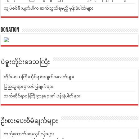
လျှပ်စစ်မီးပျက်ပါက ဆက်သွယ်ရမည့် ဖုန်းနံပါတ်များ
Donation
ပဲခူးတိုင်းဒေသကြီး
တိုင်းဒေသကြီးဆိုင်ရာအချက်အလက်များ
ပြည်သူများမှ တင်ပြချက်များ
သက်ဆိုင်ရာဝန်ကြီးဌာနများ၏ ဖုန်းနံပါတ်များ
ဦးစားပေးစီမံချက်များ
တည်ဆောက်ရေးလုပ်ငန်းများ