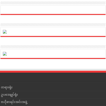
တရားရုံး
ဥပဒေချုပ်ရုံး
ဗဟိုစာရင်းအင်းအဖွဲ့