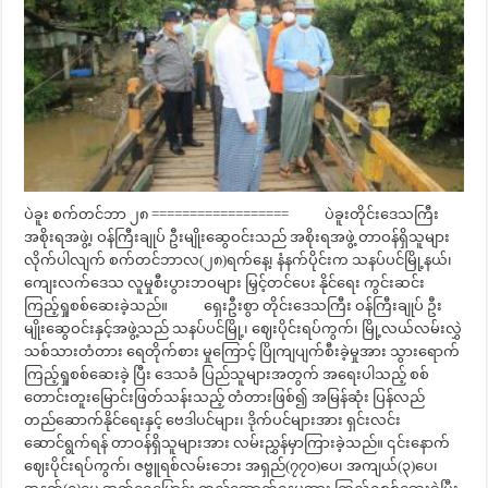
ပဲခူး စက်တင်ဘာ ၂၈ ================== ပဲခူးတိုင်းဒေသကြီး
အစိုးရအဖွဲ့၊ ဝန်ကြီးချုပ် ဦးမျိုးဆွေဝင်းသည် အစိုးရအဖွဲ့ တာဝန်ရှိသူများ
လိုက်ပါလျက် စက်တင်ဘာလ(၂၈)ရက်နေ့၊ နံနက်ပိုင်းက သနပ်ပင်မြို့နယ်၊
ကျေးလက်ဒေသ လူမှုစီးပွားဘဝများ မြှင့်တင်ပေး နိုင်ရေး ကွင်းဆင်း
ကြည့်ရှုစစ်ဆေးခဲ့သည်။ ရှေးဦးစွာ တိုင်းဒေသကြီး ဝန်ကြီးချုပ် ဦး
မျိုးဆွေဝင်းနှင့်အဖွဲ့သည် သနပ်ပင်မြို့၊ ဈေးပိုင်းရပ်ကွက်၊ မြို့လယ်လမ်းလွှဲ
သစ်သားတံတား ရေတိုက်စား မှုကြောင့် ပြိုကျပျက်စီးခဲ့မှုအား သွားရောက်
ကြည့်ရှုစစ်ဆေးခဲ့ ပြီး ဒေသခံ ပြည်သူများအတွက် အရေးပါသည့် စစ်
တောင်းတူးမြောင်းဖြတ်သန်းသည့် တံတားဖြစ်၍ အမြန်ဆုံး ပြန်လည်
တည်ဆောက်နိုင်ရေးနှင့် ဗေဒါပင်များ၊ ဒိုက်ပင်များအား ရှင်းလင်း
ဆောင်ရွက်ရန် တာဝန်ရှိသူများအား လမ်းညွှန်မှာကြားခဲ့သည်။ ၎င်းနောက်
ဈေးပိုင်းရပ်ကွက်၊ ဇဗ္ဗူရစ်လမ်းဘေး အရှည်(၇၇၀)ပေ၊ အကျယ်(၃)ပေ၊