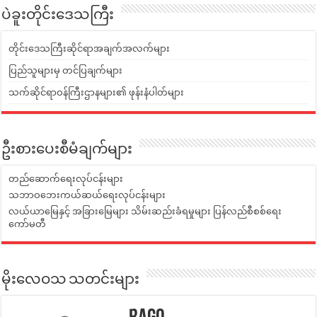
ပဲခူးတိုင်းဒေသကြီး
တိုင်းဒေသကြီးဆိုင်ရာအချက်အလက်များ
ပြည်သူများမှ တင်ပြချက်များ
သက်ဆိုင်ရာဝန်ကြီးဌာနများ၏ ဖုန်းနံပါတ်များ
ဦးစားပေးစီမံချက်များ
တည်ဆောက်ရေးလုပ်ငန်းများ
သဘာဝဘေးကယ်ဆယ်ရေးလုပ်ငန်းများ
လယ်ယာမြေနှင့် အခြားမြေများ သိမ်းဆည်းခံရမှုများ ပြန်လည်စီစစ်ရေး
ကော်မတီ
မိုးလေဝသ သတင်းများ