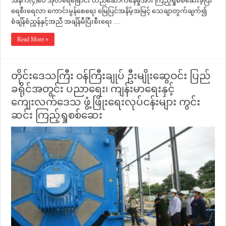
အနက်(၄)ပေ အုတ်ရေမြောင်း တည်ဆောက်နေမှုအား ကြည့်ရှုစစ်ဆေးခဲ့ပြီး
ရေစီးရေလာ ကောင်းမွန်စေရေး မြေပြင်အနိမ့်အမြင့် သေချာတွက်ချက်၍
စံချိန်စံညွှန်နှင့်အညီ အချိန်မီပြီးစီးရေး …
Read More »
တိုင်းဒေသကြီး ဝန်ကြီးချုပ် ဦးမျိုးဆွေဝင်း ပြည်
ခရိုင်အတွင်း ပညာရေး၊ ကျန်းမာရေးနှင့်
ကျေးလက်ဒေသ ဖွံ့ဖြိုးရေးလုပ်ငန်းများ ကွင်း
ဆင်း ကြည့်ရှုစစ်ဆေး