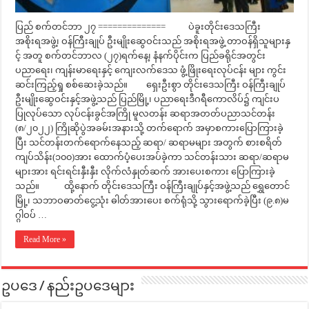
ပြည် စက်တင်ဘာ ၂၇ ============== ပဲခူးတိုင်းဒေသကြီး
အစိုးရအဖွဲ့၊ ဝန်ကြီးချုပ် ဦးမျိုးဆွေဝင်းသည် အစိုးရအဖွဲ့ တာဝန်ရှိသူများနှ
င့် အတူ စက်တင်ဘာလ (၂၇)ရက်နေ့၊ နံနက်ပိုင်းက ပြည်ခရိုင်အတွင်း
ပညာရေး၊ ကျန်းမာရေးနှင့် ကျေးလက်ဒေသ ဖွံ့ဖြိုးရေးလုပ်ငန်း များ ကွင်း
ဆင်းကြည့်ရှု စစ်ဆေးခဲ့သည်။ ရှေးဦးစွာ တိုင်းဒေသကြီး ဝန်ကြီးချုပ်
ဦးမျိုးဆွေဝင်းနှင့်အဖွဲ့သည် ပြည်မြို့၊ ပညာရေးဒီဂရီကောလိပ်၌ ကျင်းပ
ပြုလုပ်သော လုပ်ငန်းခွင်အကြို မူလတန်း ဆရာအတတ်ပညာသင်တန်း
(၈/၂၀၂၂) ကြိုဆိုပွဲအခမ်းအနားသို့ တက်ရောက် အမှာစကားပြောကြားခဲ့
ပြီး သင်တန်းတက်ရောက်နေသည့် ဆရာ/ ဆရာမများ အတွက် စားစရိတ်
ကျပ်သိန်း(၁၀၀)အား ထောက်ပံ့ပေးအပ်ခဲ့ကာ သင်တန်းသား ဆရာ/ဆရာမ
များအား ရင်းရင်းနှီးနှီး လိုက်လံနှုတ်ဆက် အားပေးစကား ပြောကြားခဲ့
သည်။ ထို့နောက် တိုင်းဒေသကြီး ဝန်ကြီးချုပ်နှင့်အဖွဲ့သည် ရွှေတောင်
မြို့၊ သဘာဝဓာတ်ငွေ့သုံး ဓါတ်အားပေး စက်ရုံသို့ သွားရောက်ခဲ့ပြီး (၉.၈)မ
ဂ္ဂါဝပ် …
Read More »
ဥပဒေ / နည်းဥပဒေများ