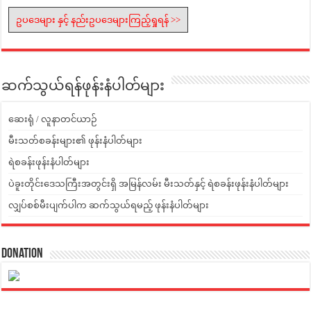
ဥပဒေများ နှင့် နည်းဥပဒေများကြည့်ရှုရန် >>
ဆက်သွယ်ရန်ဖုန်းနံပါတ်များ
ဆေးရုံ / လူနာတင်ယာဉ်
မီးသတ်စခန်းများ၏ ဖုန်းနံပါတ်များ
ရဲစခန်းဖုန်းနံပါတ်များ
ပဲခူးတိုင်းဒေသကြီးအတွင်းရှိ အမြန်လမ်း မီးသတ်နှင့် ရဲစခန်းဖုန်းနံပါတ်များ
လျှပ်စစ်မီးပျက်ပါက ဆက်သွယ်ရမည့် ဖုန်းနံပါတ်များ
Donation