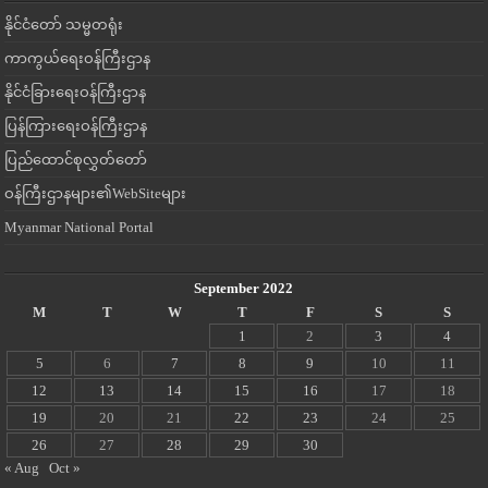
နိုင်ငံတော် သမ္မတရုံး
ကာကွယ်ရေးဝန်ကြီးဌာန
နိုင်ငံခြားရေးဝန်ကြီးဌာန
ပြန်ကြားရေးဝန်ကြီးဌာန
ပြည်ထောင်စုလွှတ်တော်
ဝန်ကြီးဌာနများ၏WebSiteများ
Myanmar National Portal
September 2022
M
T
W
T
F
S
S
1
2
3
4
5
6
7
8
9
10
11
12
13
14
15
16
17
18
19
20
21
22
23
24
25
26
27
28
29
30
« Aug
Oct »