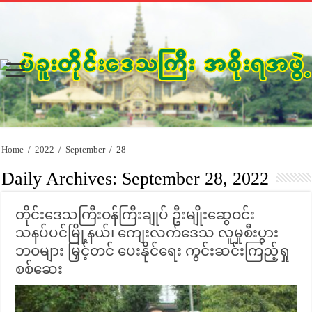
Home
/
2022
/
September
/
28
Daily Archives:
September 28, 2022
တိုင်းဒေသကြီးဝန်ကြီးချုပ် ဦးမျိုးဆွေဝင်း
သနပ်ပင်မြို့နယ်၊ ကျေးလက်ဒေသ လူမှုစီးပွား
ဘဝများ မြှင့်တင် ပေးနိုင်ရေး ကွင်းဆင်းကြည့်ရှု
စစ်ဆေး