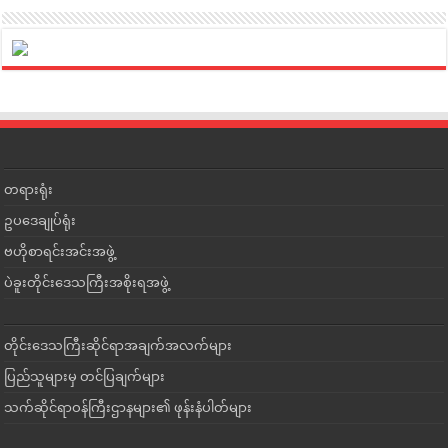
တရားရုံး
ဥပဒေချုပ်ရုံး
ဗဟိုစာရင်းအင်းအဖွဲ့
ပဲခူးတိုင်းဒေသကြီးအစိုးရအဖွဲ့
တိုင်းဒေသကြီးဆိုင်ရာအချက်အလက်များ
ပြည်သူများမှ တင်ပြချက်များ
သက်ဆိုင်ရာဝန်ကြီးဌာနများ၏ ဖုန်းနံပါတ်များ