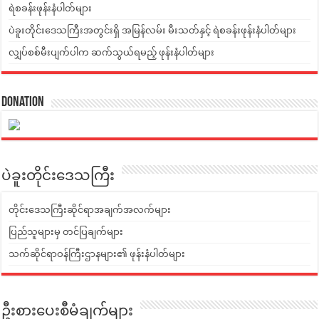
ရဲစခန်းဖုန်းနံပါတ်များ
ပဲခူးတိုင်းဒေသကြီးအတွင်းရှိ အမြန်လမ်း မီးသတ်နှင့် ရဲစခန်းဖုန်းနံပါတ်များ
လျှပ်စစ်မီးပျက်ပါက ဆက်သွယ်ရမည့် ဖုန်းနံပါတ်များ
Donation
ပဲခူးတိုင်းဒေသကြီး
တိုင်းဒေသကြီးဆိုင်ရာအချက်အလက်များ
ပြည်သူများမှ တင်ပြချက်များ
သက်ဆိုင်ရာဝန်ကြီးဌာနများ၏ ဖုန်းနံပါတ်များ
ဦးစားပေးစီမံချက်များ