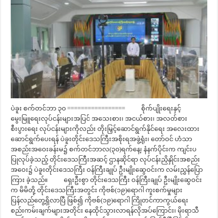
ပဲခူး စက်တင်ဘာ ၃၀ ================= စိုက်ပျိုးရေးနှင့်
မွေးမြူရေးလုပ်ငန်းများအပြင် အသေးစား၊ အငယ်စား၊ အလတ်စား
စီးပွားရေး လုပ်ငန်းများကိုလည်း တိုးမြှင့်ဆောင်ရွက်နိုင်ရေး အလေးထား
ဆောင်ရွက်ပေးရန် ပဲခူးတိုင်းဒေသကြီးအစိုးရအဖွဲ့ရုံး၊ တော်ဝင် ဟံသာ
အစည်းအဝေးခန်းမ၌ စက်တင်ဘာလ(၃၀)ရက်နေ့၊ နံနက်ပိုင်းက ကျင်းပ
ပြုလုပ်ခဲ့သည့် တိုင်းဒေသကြီးအဆင့် ဌာနဆိုင်ရာ လုပ်ငန်းညှိနှိုင်းအစည်း
အဝေး၌ ပဲခူးတိုင်းဒေသကြီး ဝန်ကြီးချုပ် ဦးမျိုးဆွေဝင်းက လမ်းညွှန်ပြော
ကြား ခဲ့သည်။ ရှေးဦးစွာ တိုင်းဒေသကြီး ဝန်ကြီးချုပ် ဦးမျိုးဆွေဝင်း
က မိမိတို့ တိုင်းဒေသကြီးအတွင်း ကိုဗစ်(၁၉)ရောဂါ ကူးစက်မှုများ
ပြန်လည်တွေ့ရှိလာပြီ ဖြစ်၍ ကိုဗစ်(၁၉)ရောဂါ ကြိုတင်ကာကွယ်ရေး
စည်းကမ်းချက်များအတိုင်း နေထိုင်သွားလာရန်လိုအပ်ကြောင်း၊ မိုးရာသီ