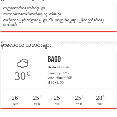
တည်ဆောက်ရေးလုပ်ငန်းများ
သဘာဝဘေးကယ်ဆယ်ရေးလုပ်ငန်းများ
လယ်ယာမြေနှင့် အခြားမြေများ သိမ်းဆည်းခံရမှုများ ပြန်လည်စီစစ်ရေး
ကော်မတီ
မိုးလေဝသ သတင်းများ
Bago
Broken Clouds
30
C
humidity: 72%
wind: 6km/h SSE
H 30 • L 30
C
C
C
C
C
26
25
25
25
28
SUN
MON
TUE
WED
THU