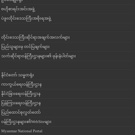
ဗဟိုစာရင်းအင်းအဖွဲ့
ပဲခူးတိုင်းဒေသကြီးအစိုးရအဖွဲ့
တိုင်းဒေသကြီးဆိုင်ရာအချက်အလက်များ
ပြည်သူများမှ တင်ပြချက်များ
သက်ဆိုင်ရာဝန်ကြီးဌာနများ၏ ဖုန်းနံပါတ်များ
နိုင်ငံတော် သမ္မတရုံး
ကာကွယ်ရေးဝန်ကြီးဌာန
နိုင်ငံခြားရေးဝန်ကြီးဌာန
ပြန်ကြားရေးဝန်ကြီးဌာန
ပြည်ထောင်စုလွှတ်တော်
ဝန်ကြီးဌာနများ၏WebSiteများ
Myanmar National Portal