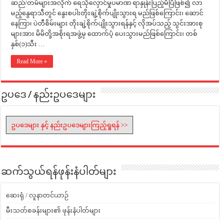
ဆည်/တမံများအလိုက် ရေသိုလှောင်မှုပမာဏ ရာနှုန်းပြည့်မီပြီဖြစ်၍ လာ
မည့်နွေရာသီတွင် နွေးစပါးတိုးချဲ့စိုက်ပျိုးသွားရ မည်ဖြစ်ကြောင်း၊ ဆောင်
နေကြာ၊ ပဲတီစိမ်းများ တိုးချဲ့စိုက်ပျိုးသွားရန်နှင့် လိုအပ်သည့် သွင်းအားစု
များအား မိမိတို့အစိုးရအဖွဲ့မှ ထောက်ပံ့ ပေးသွားမည်ဖြစ်ကြောင်း၊ တစ်
နှစ်(၁)သီး …
Read More »
ဥပဒေ / နည်းဥပဒေများ
ဥပဒေများ နှင့် နည်းဥပဒေများကြည့်ရှုရန် >>
ဆက်သွယ်ရန်ဖုန်းနံပါတ်များ
ဆေးရုံ / လူနာတင်ယာဉ်
မီးသတ်စခန်းများ၏ ဖုန်းနံပါတ်များ