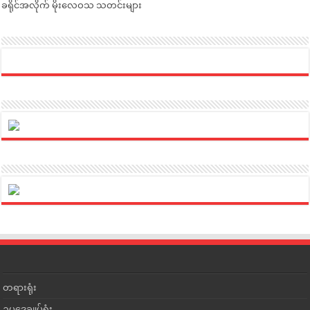
ခရိုင်အလိုက် မိုးလေဝသ သတင်းများ
တရားရုံး
ဥပဒေချုပ်ရုံး