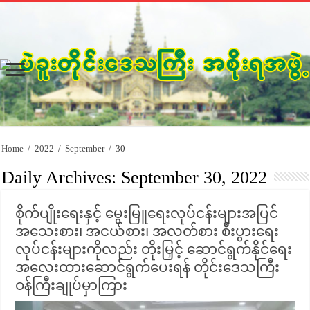
Home
/
2022
/
September
/
30
Daily Archives:
September 30, 2022
စိုက်ပျိုးရေးနှင့် မွေးမြူရေးလုပ်ငန်းများအပြင်
အသေးစား၊ အငယ်စား၊ အလတ်စား စီးပွားရေး
လုပ်ငန်းများကိုလည်း တိုးမြှင့် ဆောင်ရွက်နိုင်ရေး
အလေးထားဆောင်ရွက်ပေးရန် တိုင်းဒေသကြီး
ဝန်ကြီးချုပ်မှာကြား