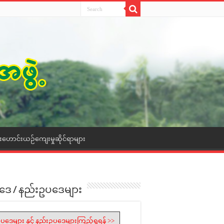
ေးဟောင်းယဉ်ကျေးမှုဆိုင်ရာများ
ဒေ / နည်းဥပဒေများ
ပဒေများ နှင့် နည်းဥပဒေများကြည့်ရှုရန် >>