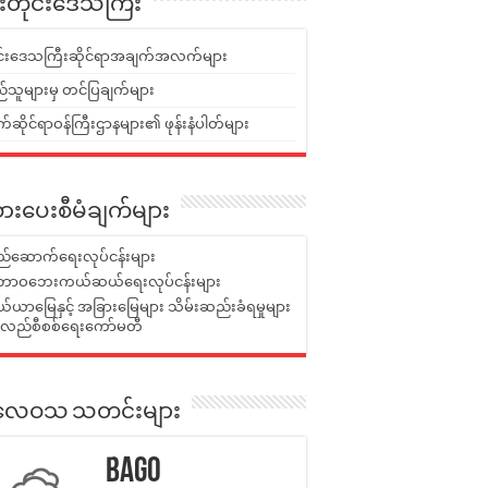
ူးတိုင်းဒေသကြီး
ုင်းဒေသကြီးဆိုင်ရာအချက်အလက်များ
်သူများမှ တင်ပြချက်များ
ဆိုင်ရာဝန်ကြီးဌာနများ၏ ဖုန်းနံပါတ်များ
ားပေးစီမံချက်များ
်ဆောက်ရေးလုပ်ငန်းများ
ာဝဘေးကယ်ဆယ်ရေးလုပ်ငန်းများ
ယာမြေနှင့် အခြားမြေများ သိမ်းဆည်းခံရမှုများ
န်လည်စီစစ်ရေးကော်မတီ
ုးလေဝသ သတင်းများ
Bago