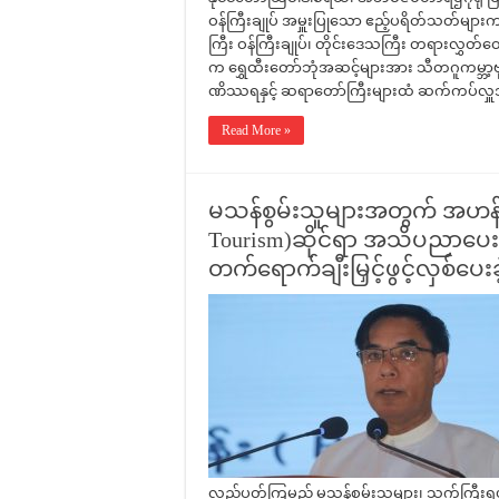
ဝန်ကြီးချုပ် အမှူးပြုသော ဧည့်ပရိတ်သတ်မျာ
ကြီး ဝန်ကြီးချုပ်၊ တိုင်းဒေသကြီး တရားလွှတ်တော
က ရွှေထီးတော်ဘုံအဆင့်များအား သီတဂူကမ္ဘာ
ဏိဿရနှင့် ဆရာတော်ကြီးများထံ ဆက်ကပ်လှူဒါ
Read More »
မသန်စွမ်းသူများအတွက် အဟန့်အ
Tourism)ဆိုင်ရာ အသိပညာပေး သင
တက်ရောက်ချီးမြှင့်ဖွင့်လှစ်ပေးခဲ
လည်ပတ်ကြမည့် မသန်စွမ်းသူများ၊ သက်ကြီးရွယ်