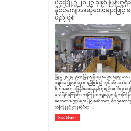
ပဲခူးမြို့၌ ၂၀၂၃ ခုနှစ် မြန်မာ့
နိုင်ငံကျော်အဆိုတော်များဖြင့်
မည်ဖြစ်
မြို့၌ ၂၀၂၃ ခုနှစ် မြန်မာ့ရိုးရာ ယဉ်ကျေးမှု မ
ကျင်းပပြုလုပ်သွားမည်ဖြစ် ၍ လုပ်ငန်းကော်မတီ
စိတ်အမော ပြေနိုင်စေရေးနှင့် စုစည်းပေါင်းစု ပျ
မည်ဖြစ်ကြောင်း၊ သင်္ကြန်အကျနေမှစ၍ သင်္ကြန
ရေကစားမဏ္ဍပ်များဖြင့် စနစ်တကျ စီစဉ်ဆောင်ရ
သင်္ကြန်နှင့် ဌာနဆိုင်ရာ …
Read More »