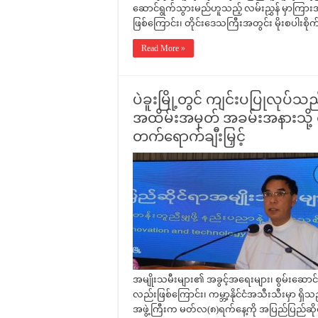
ဆောင်ရွက်သွားမည်ဟူသည့် လမ်းညွှန် မှာကြ
ဖြစ်ကြောင်း၊ တိုင်းဒေသကြီးအတွင်း မိုးစပါးစိုက
Read More »
ပဲခူးမြို့တွင် ကျင်းပပြုလုပ်သ
အထိမ်းအမှတ် အခမ်းအနားသို့ တိ
တက်ရောက်ချီးမြှင့်
အမျိုးသမီးများ၏ အခွင့်အရေးများ၊ စွမ်းဆောင် န
လည်းဖြစ်ကြောင်း၊ ကမ္ဘာ့နိုင်ငံအသီးသီးမှာ ရှိ
အဖွဲ့ကြီးက မတ်လ(၈)ရက်နေ့ကို အပြည်ပြည်ဆိုင