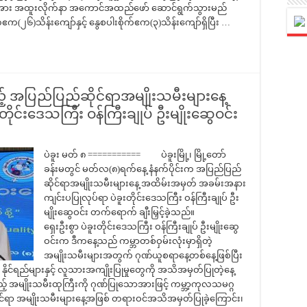
ားအား အထူးလိုက်နာ အကောင်အထည်ဖော် ဆောင်ရွက်သွားမည်
်ဧက(၂၆)သိန်းကျော်နှင့် နွေစပါးစိုက်ဧက(၃)သိန်းကျော်ရှိပြီး …
ည့် အပြည်ပြည်ဆိုင်ရာအမျိုးသမီးများနေ့
ုင်းဒေသကြီး ဝန်ကြီးချုပ် ဦးမျိုးဆွေဝင်း
ပဲခူး မတ် ၈ =========== ပဲခူးမြို့၊ မြို့တော်
ခန်းမတွင် မတ်လ(၈)ရက်နေ့ နံနက်ပိုင်းက အပြည်ပြည်
ဆိုင်ရာအမျိုးသမီးများနေ့ အထိမ်းအမှတ် အခမ်းအနား
ကျင်းပပြုလုပ်ရာ ပဲခူးတိုင်းဒေသကြီး ဝန်ကြီးချုပ် ဦး
မျိုးဆွေဝင်း တက်ရောက် ချီးမြှင့်ခဲ့သည်။
ရှေးဦးစွာ ပဲခူးတိုင်းဒေသကြီး ဝန်ကြီးချုပ် ဦးမျိုးဆွေ
ဝင်းက ဒီကနေ့သည် ကမ္ဘာတစ်ဝှမ်းလုံးမှာရှိတဲ့
အမျိုးသမီးများအတွက် ဂုဏ်ယူစရာနေ့တစ်နေ့ဖြစ်ပြီး
ိုင်ရည်များနှင့် လူသားအကျိုးပြုမှုတွေကို အသိအမှတ်ပြုတဲ့နေ့
သည့် အမျိုးသမီးထုကြီးကို ဂုဏ်ပြုသောအားဖြင့် ကမ္ဘာ့ကုလသမဂ္ဂ
်ရာ အမျိုးသမီးများနေ့အဖြစ် တရားဝင်အသိအမှတ်ပြုခဲ့ကြောင်း၊