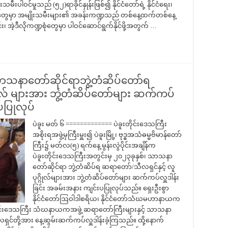
မီးပါဝင်မှုသည် (၅၂)ရာခိုင်နှုန်းဖြစ်၍ နိုင်ငံတော်ရဲ့ နိုင်ငံရေး၊
္ဍစုံတွေမှာ အမျိုးသမီးများ၏ အခန်းကဏ္ဍသည် တစ်နေ့ထက်တစ်နေ့
း၊ အဲ့ဒီလိုကဏ္ဍစုံတွေမှာ ပါဝင်ဆောင်ရွက်နိုင်ဖို့အတွက် …
သာသနာတော်ဆိုင်ရာဘွဲ့တံဆိပ်‌တော်ရ
ိုလ် များအား ဘွဲ့တံဆိပ်တော်များ ဆက်ကပ်
ပပြုလုပ်
ပဲခူး မတ် ၆ ============= ပဲခူးတိုင်းဒေသကြီး
အစိုးရအဖွဲ့မှကြီးမှူး၍ ပဲခူးမြို့၊ ဗုဒ္ဓအသံဓမ္မဗိမာန်‌တော်
ကြီး၌ မတ်လ(၅) ရက်နေ့ မွန်းလွဲပိုင်းအချိန်က
ပဲခူးတိုင်းဒေသကြီးအတွင်းမှ ၂၀၂၃ခုနှစ်၊ သာသနာ
တော်ဆိုင်ရာ ဘွဲ့တံဆိပ်ရ ဆရာတော်/သီလရှင်နှင့် လူ
ပုဂ္ဂိုလ်များအား ဘွဲ့တံဆိပ်တော်များ ဆက်ကပ်လှူဒါန်း
ခြင်း အခမ်းအနား ကျင်းပပြုလုပ်သည်။ ရှေးဦးစွာ
နိုင်ငံတော်ဩဝါဒါစရိယ၊ နိုင်ငံတော်သံဃမဟာနာယက
ဲခူးတိုင်းဒေသကြီး သံဃနာယကအဖွဲ့ ဆရာတော်ကြီးများနှင့် သာသနာ
လရှင်တို့အား နေ့ဆွမ်းဆက်ကပ်လှူဒါန်းခဲ့ကြသည်။ ထို့နောက်