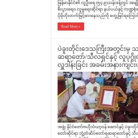
မြန်မာနိုင်ငံ၏ လူဦးရေ (၅၄.၉)သန်းခန့်တွင် အမျိုးသ
စီးပွားရေး၊ လူမှုရေးဆိုင်ရာ နယ်ပယ်နှင့် ကဏ
ပိုမိုတိုးတက်မြင့်မားနေသည်ကို တွေ့မြင်ရကြောင်
Read More »
ပဲခူးတိုင်းဒေသကြီးအတွင်းမှ 
ဆရာတော်/သီလရှင်နှင့် လူပုဂ္ဂ
လှူဒါန်းခြင်း အခမ်းအနားကျင်း
အဖွဲ့၊ နိုင်ငံတော်ဗဟိုသံဃာ့ဝန် ဆောင်နှင့် ပ
တော်ဆိုင်ရာ ဘွဲ့တံဆိပ်တော်ရဆရာတော်နှင့် သီ