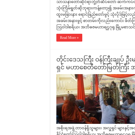
သာသနာတော်ဆိုင်ရာဘွဲ့တံဆိပ်တော် ဆက်ကပ်လှ
သုံးကြိမ်ရွတ်ဆိုဘုရားကန့်တော့၍ အခမ်းအနားကိ
ထူးမခြားနား ရောင်ခြည်တော်ဖွင့် သုံးပိုဒ်ဖြင့
အခမ်းအနားဖွင့် စာတမ်းကိုလည်းကောင်း ဖိတ်ကြာ
ဩဝါဒါစရိယ၊ အဘိဓဇမဟာရဌဂုရု မြို့မစာသင်တိ
Read More »
တိုင်းဒေသကြီး ဝန်ကြီးချုပ် ဦးမ
ရှင် မဟာစေတီတော်မြတ်ကြီး အ
အစိုးရအဖွဲ့ တာဝန်ရှိသူများ၊ အလှူရှင် များ
နိုင်ငံတော်ဩဝါဒါစရိယ၊ အဘိဓဇမဟာရဌဂုရု မြိ