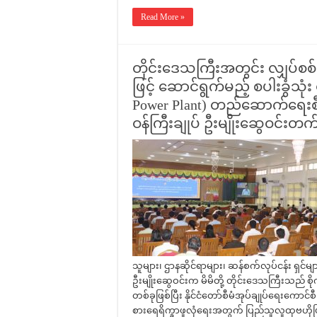
Read More »
တိုင်းဒေသကြီးအတွင်း လျှပ်စ
ဖြင့် ဆောင်ရွက်မည့် စပါးခွံသု
Power Plant) တည်ဆောက်ရေးစီမံက
ဝန်ကြီးချုပ် ဦးမျိုးဆွေဝင်းတ
သူများ၊ ဌာနဆိုင်ရာများ၊ ဆန်စက်လုပ်ငန်း ရှင
ဦးမျိုးဆွေဝင်းက မိမိတို့ တိုင်းဒေသကြီးသည် စိ
တစ်ခုဖြစ်ပြီး နိုင်ငံတော်စီမံအုပ်ချုပ်ရေးကောင်စ
စားရေရိက္ခာဖူလုံရေးအတွက် ပြည်သူလူထုဗဟိုပြု ဖွ