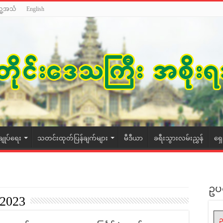
သူ့အသံ
English
ချုပ်ရေး
သတင်းထုတ်ပြန်ချက်များ
မီဒီယာ
ခရီးသွားလမ်းညွှန်
ရှ
ဥပ
2023
ဥ