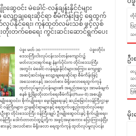
ပဲခ
ိုးဆွေဝင်း မဲခေါင်-လန်ချန်းနိုင်ငံများ
လျော့ချရေးဆိုင်ရာ စီမံကိန်းဖြင့် ရေထွက်
တိ
ုပ်နိုင်ရေး၊ ကုန်ထုတ်လမ်းသစ် ဖွင့်လှစ်
ပြည
ွံ့ဖြိုးတိုးတက်စေရေး ကွင်းဆင်းဆောင်ရွက်ပေး
သက်
ပဲခူး မတ် ၁၀ ================== ပဲခူးတိုင်း
ဒေသကြီးငါးလုပ်ငန်းသင်တန်းကျောင်း၌
ဦးစ
မတ်လ(၁၀)ရက်နေ့၊ နံနက်ပိုင်းက တိုင်းဒေသကြီး
အတွင်း မဲခေါင်-လန်ချန်းနိုင်ငံများအကြား ကျေးရွာ
တည
အဆင့်ဆင်းရဲမှု လျော့ချရေးဆိုင်ရာ စီမံကိန်းဖြင့်
သဘ
အသေးစားနှင့် အလတ်စား မိရိုးဖလာရေထွက်ကုန်
လယ်
ထုတ်လုပ်မှုလုပ်ငန်းများ၏ အရည်အသွေး အာမခံချက်
ပြ
စနစ် ဖွံ့ဖြိုးတိုးတက်ရေးစီမံကိန်း(Phase-II) အစပျိုး
ိုးဆွေဝင်း၊ စိုက်ပျိုးရေး၊ မွေးမြူရေးနှင့် ဆည်မြောင်းဝန်ကြီးဌာန၊
 ဝန်ကြီးများ၊ ဌာနဆိုင်ရာများနှင့် ရေထွက်ပစ္စည်းထုတ်လုပ်ရေး
တိုင်းဒေသကြီး ဝန်ကြီးချုပ် ဦးမျိုးဆွေဝင်းနှင့် စိုက်ပျိုးရေး၊
မိ
ယ ဝန်ကြီး ဒေါက်တာတင်ထွဋ်တို့က အဖွင့်အမှာစကား ပြောကြားခဲ့ပြီး
စားနှင့် အလတ်စား မိရိုးဖလာ ရေထွက်ကုန် ထုတ်လုပ်မှုလုပ်ငန်း