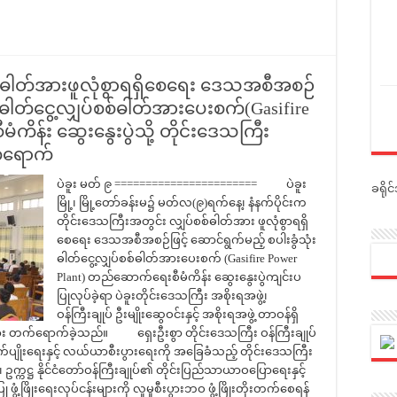
စ်ဓါတ်အားဖူလုံစွာရရှိစေရေး ဒေသအစီအစဉ်
ံး ဓါတ်ငွေ့လျှပ်စစ်ဓါတ်အားပေးစက်(Gasifire
ိန်း ဆွေးနွေးပွဲသို့ တိုင်းဒေသကြီး
က်ရောက်
ပဲခူး မတ် ၉ ======================= ပဲခူး
ခရို
မြို့၊ မြို့တော်ခန်းမ၌ မတ်လ(၉)ရက်နေ့၊ နံနက်ပိုင်းက
တိုင်းဒေသကြီးအတွင်း လျှပ်စစ်ဓါတ်အား ဖူလုံစွာရရှိ
စေရေး ဒေသအစီအစဉ်ဖြင့် ဆောင်ရွက်မည့် စပါးခွံသုံး
ဓါတ်ငွေ့လျှပ်စစ်ဓါတ်အားပေးစက် (Gasifire Power
Plant) တည်ဆောက်ရေးစီမံကိန်း ဆွေးနွေးပွဲကျင်းပ
ပြုလုပ်ခဲ့ရာ ပဲခူးတိုင်းဒေသကြီး အစိုးရအဖွဲ့၊
ဝန်ကြီးချုပ် ဦးမျိုးဆွေဝင်းနှင့် အစိုးရအဖွဲ့ တာဝန်ရှိ
်များ တက်ရောက်ခဲ့သည်။ ရှေးဦးစွာ တိုင်းဒေသကြီး ဝန်ကြီးချုပ်
ုက်ပျိုးရေးနှင့် လယ်ယာစီးပွားရေးကို အခြေခံသည့် တိုင်းဒေသကြီး
ီ၊ ဥက္ကဋ္ဌ နိုင်ငံတော်ဝန်ကြီးချုပ်၏ တိုင်းပြည်သာယာဝပြောရေးနှင့်
ံ့ဖြိုးရေးလုပ်ငန်းများကို လူမှုစီးပွားဘဝ ဖွံ့ဖြိုးတိုးတက်စေရန်