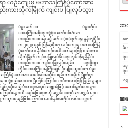
ရိုးရာ ယဉ်ကျေးမှု မဟာသင်္ကြန်ပွဲတော်အား
 စည်းကားသိုက်မြိုက် ကျင်းပ ပြုလုပ်သွား
ဆက်
ပဲခူး မတ် ၁၁ ================= ပဲခူးတိုင်း
ဒေသကြီးအစိုးရအဖွဲ့ရုံး၊ တော်ဝင်ဟံသာ
အစည်းအဝေးခန်းမ၌ မတ်လ(၁၀)ရက်နေ့၊ မွန်းလွဲပိုင်း
ဆေ
က ၂၀၂၃ ခုနှစ် မြန်မာ့ရိုးရာ ယဉ်ကျေးမှု မဟာသင်္ကြန်
မီး
ပွဲတော်အား နိုင်ငံကျော်အဆိုတော်များဖြင့် စည်းကား
သိုက်မြိုက် ကျင်းပပြုလုပ်နိုင်ရေး လုပ်ငန်းညှိနှိုင်း
ရဲစ
အစည်းအဝေး ကျင်းပပြုလုပ်သည်။ ရှေးဦးစွာ
ပဲခ
တိုင်းဒေသကြီး ဝန်ကြီးချုပ် ဦးမျိုးဆွေဝင်းက ပဲခူး
ရဲစ
ဟာသင်္ကြန်ပွဲတော်အား ယခင်နှစ်အတိုင်း စည်းကားသိုက်မြိုက်စွာ
လျှ
များ ဖွဲ့စည်းပေးထားပြီးဖြစ်ကြောင်း၊ အဓိကအားဖြင့် ပြည်သူများ
ော်ရွှင်မှုဆိုသည့် မိသားစုအသွင်သဏ္ဍာန်ဖြင့် ဆောင်ရွက်ပေးသွား
်အကြတ်နေ့အထိ ဖျော်ဖြေရေးဗဟို မဏ္ဍပ်၊ စတုဒီသာမဏ္ဍပ် များ၊
ွက် သွားရမည်ဖြစ်ကြောင်း၊ ယခင်နှစ်အတိုင်း လမ်းလျှောက်
Don