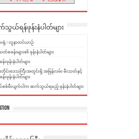
သွယ်ရန်ဖုန်းနံပါတ်များ
းရုံ / လူနာတင်ယာဉ်
သတ်စခန်းများ၏ ဖုန်းနံပါတ်များ
ခန်းဖုန်းနံပါတ်များ
ူးတိုင်းဒေသကြီးအတွင်းရှိ အမြန်လမ်း မီးသတ်နှင့်
ခန်းဖုန်းနံပါတ်များ
ပ်စစ်မီးပျက်ပါက ဆက်သွယ်ရမည့် ဖုန်းနံပါတ်များ
ation