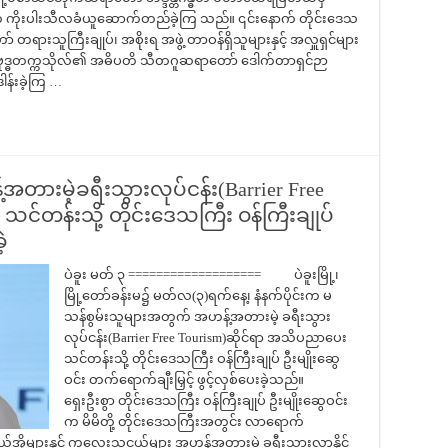
းက ကိုးပါးသီလခံယူဆောက်တည်ခဲ့ကြ သည်။ ၎င်းနောက် တိုင်းဒေသ
် တရားသူကြီးချုပ်၊ အစိုးရ အဖွဲ့ တာဝန်ရှိသူများနှင့် အလှူရှင်များ
့ဗုဒ္ဓတက္ကသိုလ်၏ အဓိပတိ သီတဂူဆရာတော် ဒေါက်တာရှင်ဉာ
န်းခဲ့ကြ …
တားမဲ့ခရီးသွားလုပ်ငန်း(Barrier Free
်တန်းသို့ တိုင်းဒေသကြီး ဝန်ကြီးချုပ်
့
ပဲခူး မတ် ၃ =================== ပဲခူးမြို့၊
မြို့တော်ခန်းမ၌ မတ်လ(၃)ရက်နေ့၊ နံနက်ပိုင်းက မ
သန်စွမ်းသူများအတွက် အဟန့်အတားမဲ့ ခရီးသွား
လုပ်ငန်း(Barrier Free Tourism)ဆိုင်ရာ အသိပညာပေး
သင်တန်းသို့ တိုင်းဒေသကြီး ဝန်ကြီးချုပ် ဦးမျိုးဆွေ
ဝင်း တက်ရောက်ချီးမြှင့် ဖွင့်လှစ်ပေးခဲ့သည်။
ရှေးဦးစွာ တိုင်းဒေသကြီး ဝန်ကြီးချုပ် ဦးမျိုးဆွေဝင်း
က မိမိတို့ တိုင်းဒေသကြီးအတွင်း လာရောက်
အိုများနှင့် ကလေးသူငယ်များ အဟန့်အတားမဲ့ ခရီးသွားလာနိုင်