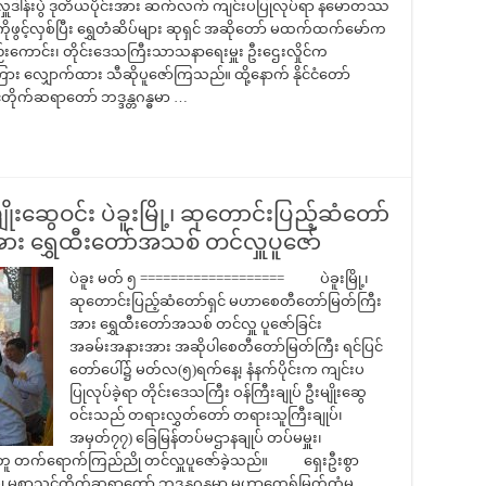
ူဒါန်းပွဲ ဒုတိယပိုင်းအား ဆက်လက် ကျင်းပပြုလုပ်ရာ နမောတဿ
ုဖွင့်လှစ်ပြီး ရွှေတံဆိပ်များ ဆုရှင် အဆိုတော် မထက်ထက်မော်က
်လည်းကောင်း၊ တိုင်းဒေသကြီးသာသနာရေးမှူး ဦးဌေးလှိုင်က
း လျှောက်ထား သီဆိုပူဇော်ကြသည်။ ထို့နောက် နိုင်ငံတော်
ုက်ဆရာတော် ဘဒ္ဒန္တဂန္ဓမာ …
ျိုးဆွေဝင်း ပဲခူးမြို့၊ ဆုတောင်းပြည့်ဆံတော်
ား ရွှေထီးတော်အသစ် တင်လှူပူဇော်
ပဲခူး မတ် ၅ =================== ပဲခူးမြို့၊
ဆုတောင်းပြည့်ဆံတော်ရှင် မဟာစေတီတော်မြတ်ကြီး
အား ရွှေထီးတော်အသစ် တင်လှူ ပူဇော်ခြင်း
အခမ်းအနားအား အဆိုပါစေတီတော်မြတ်ကြီး ရင်ပြင်
တော်ပေါ်၌ မတ်လ(၅)ရက်နေ့၊ နံနက်ပိုင်းက ကျင်းပ
ပြုလုပ်ခဲ့ရာ တိုင်းဒေသကြီး ဝန်ကြီးချုပ် ဦးမျိုးဆွေ
ဝင်းသည် တရားလွှတ်တော် တရားသူကြီးချုပ်၊
အမှတ်၇၇) ခြေမြန်တပ်မဌာနချုပ် တပ်မမှူး၊
နှင့်အတူ တက်ရောက်ကြည်ညို တင်လှူပူဇော်ခဲ့သည်။ ရှေးဦးစွာ
ု့မစာသင်တိုက်ဆရာတော် ဘဒ္ဒန္တဂန္ဓမာ မဟာထေရ်မြတ်ထံမှ