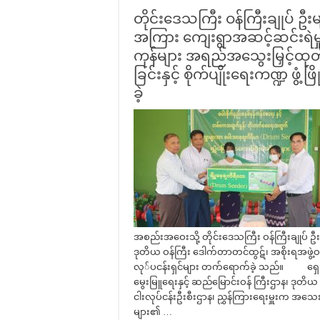
တိုင်းဒေသကြီး ဝန်ကြီးချုပ် ဦးမျ
အကြား ကျေးရွာအဆင့်ဆင်းရဲမှု 
ကုန်များ အရည်အသွေးမြှင့်ထုတ်လ
ခြင်းနှင့် စိုက်ပျိုးရေးကဏ္ဍ ဖ
ခဲ့
အစည်းအဝေးသို့ တိုင်းဒေသကြီး ဝန်ကြီးချုပ် ဦးမျ
ဒုတိယ ဝန်ကြီး ဒေါက်တာတင်ထွဋ်၊ အစိုးရအဖွဲ့ဝင်
လု်ပငန်းရှင်များ တက်ရောက်ခဲ့ သည်။ ရှေးဦးစွာ 
မွေးမြူရေးနှင့် ဆည်မြောင်းဝန် ကြီးဌာန၊ ဒုတိ
ငါးလုပ်ငန်းဦးစီးဌာန၊ ညွှန်ကြားရေးမှူးက အသေး
များ၏ …