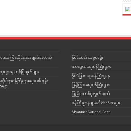
င်းဒေသကြီးဆိုင်ရာအချက်အလက်
နိုင်ငံတော် သမ္မတရုံး
ကာကွယ်ရေးဝန်ကြီးဌာန
သူများမှ တင်ပြချက်များ
နိုင်ငံခြားရေးဝန်ကြီးဌာန
ိုင်ရာဝန်ကြီးဌာနများ၏ ဖုန်း
ပြန်ကြားရေးဝန်ကြီးဌာန
တ်များ
ပြည်ထောင်စုလွှတ်တော်
ဝန်ကြီးဌာနများ၏WebSiteများ
Myanmar National Portal