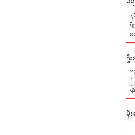
ပဲခ
တိ
ပြည
သက်
ဦးစ
တည
သဘ
လယ်
ပြ
မိ