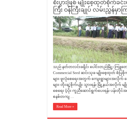
စီးပွားဖြစ် မျိုးစေ့ထုတ်စိုက်ခင
ကြီး ဝန်ကြီးချုပ် လမ်းညွှန်မှာက
သည် နတ်တလင်းခရိုင်၊ ပေါင်းတည်မြို့၊ ကြူတ
Commercial Seed ဆင်းသုခ မျိုးစေ့ထုတ် စံပြစိုက
များ ဖူလုံစေရေးအတွက် ကျေးရွာများအလိုက် ဒေသန
များ တိုးချဲ့စိုက်ပျိုး သွားရန်၊ မြို့နယ်အလိုက် 
စေရေး ပံ့ပိုး ကူညီဆောင်ရွက်ပေးရန်၊ ပန်းတိုင်
စနစ်တကျ …
Read More »