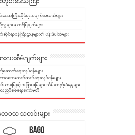
ူးတိုင်းဒေသကြီး
ုင်းဒေသကြီးဆိုင်ရာအချက်အလက်များ
်သူများမှ တင်ပြချက်များ
ဆိုင်ရာဝန်ကြီးဌာနများ၏ ဖုန်းနံပါတ်များ
ားပေးစီမံချက်များ
်ဆောက်ရေးလုပ်ငန်းများ
ာဝဘေးကယ်ဆယ်ရေးလုပ်ငန်းများ
ယာမြေနှင့် အခြားမြေများ သိမ်းဆည်းခံရမှုများ
န်လည်စီစစ်ရေးကော်မတီ
ုးလေဝသ သတင်းများ
Bago