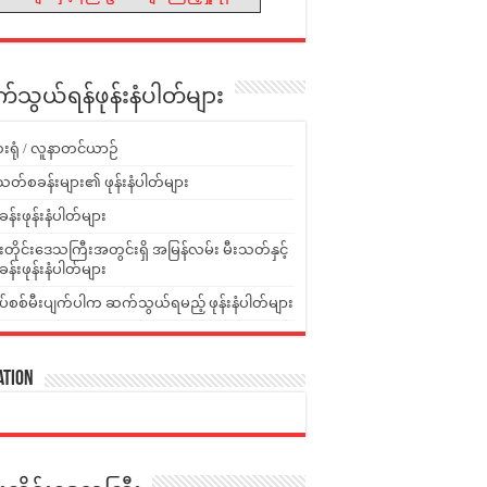
သွယ်ရန်ဖုန်းနံပါတ်များ
းရုံ / လူနာတင်ယာဉ်
သတ်စခန်းများ၏ ဖုန်းနံပါတ်များ
ခန်းဖုန်းနံပါတ်များ
ူးတိုင်းဒေသကြီးအတွင်းရှိ အမြန်လမ်း မီးသတ်နှင့်
ခန်းဖုန်းနံပါတ်များ
ပ်စစ်မီးပျက်ပါက ဆက်သွယ်ရမည့် ဖုန်းနံပါတ်များ
ation