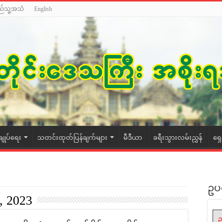
ည်သူ့အသံ
English
ချုပ်ရေး
သတင်းထုတ်ပြန်ချက်များ
မီဒီယာ
ခရီးသွားလမ်းညွှန်
ရှ
ဥပ
, 2023
ဥ