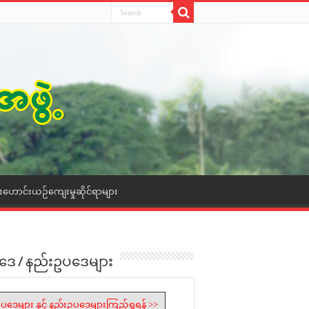
ေးဟောင်းယဉ်ကျေးမှုဆိုင်ရာများ
ဒေ / နည်းဥပဒေများ
ပဒေများ နှင့် နည်းဥပဒေများကြည့်ရှုရန် >>