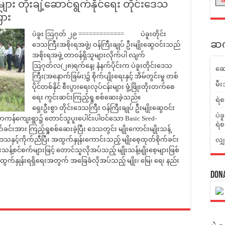
်းများ တိုးချဲ့ဆောင်ရွက်နိုင်ရေး တိုင်းဒေသ
ြား
ပဲခူး ဩဂုတ် ၂၉ ============= ပဲခူးတိုင်း
ဆက်
ဒေသကြီးအစိုးရအဖွဲ့၊ ဝန်ကြီးချုပ် ဦးမျိုးဆွေဝင်းသည်
အစိုးရအဖွဲ့ တာဝန်ရှိသူများလိုက်ပါ လျက်
ဩဂုတ်လ(၂၈)ရက်နေ့၊ နံနက်ပိုင်းက ပဲခူးတိုင်းဒေသ
ဆေ
ကြီး(အနောက်ခြမ်း)၌ စိုက်ပျိုးရေးနှင့် အိမ်တွင်းမှု တစ်
မီး
ပိုင်တစ်နိုင် စီးပွားရေးလုပ်ငန်းများ ဖွံ့ဖြိုးတိုးတက်စေ
ရေး ကွင်းဆင်းကြည့်ရှု စစ်ဆေးခဲ့သည်။
ရဲစ
ရှေးဦးစွာ တိုင်းဒေသကြီး ဝန်ကြီးချုပ် ဦးမျိုးဆွေဝင်း
ပဲခ
ောကန်ကျေးရွာ၌ တောင်သူပူးပေါင်းပါဝင်သော Basic Seed-
ရဲစ
်ခင်းအား ကြည့်ရှုစစ်ဆေးခဲ့ပြီး ဒေသတွင်း မျိုးကောင်းမျိုးသန့်
ှင့်ကိုက်ညီပြီး အထွက်နှုန်းကောင်းသည့် မျိုးစေ့ထုတ်စိုက်ခင်း
လျှ
မျိုးသန့်စင်စက်များဖြင့် တောင်သူလိုအပ်သည့် မျိုးသန့်မျိုးစေ့များဖြစ်
အထွက်နှုန်းရရှိရေးအတွက် အခြေခံလိုအပ်သည့် မျိုး၊ မြေ၊ ရေ၊ နည်း
Don