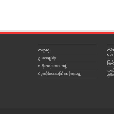
တရားရုံး
တို
များ
ဥပဒေချုပ်ရုံး
ပြည်
ဗဟိုစာရင်းအင်းအဖွဲ့
သက်ဆ
ပဲခူးတိုင်းဒေသကြီးအစိုးရအဖွဲ့
နံပါ