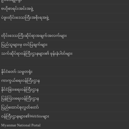
ဗဟိုစာရင်းအင်းအဖွဲ့
ပဲခူးတိုင်းဒေသကြီးအစိုးရအဖွဲ့
တိုင်းဒေသကြီးဆိုင်ရာအချက်အလက်များ
ပြည်သူများမှ တင်ပြချက်များ
သက်ဆိုင်ရာဝန်ကြီးဌာနများ၏ ဖုန်းနံပါတ်များ
နိုင်ငံတော် သမ္မတရုံး
ကာကွယ်ရေးဝန်ကြီးဌာန
နိုင်ငံခြားရေးဝန်ကြီးဌာန
ပြန်ကြားရေးဝန်ကြီးဌာန
ပြည်ထောင်စုလွှတ်တော်
ဝန်ကြီးဌာနများ၏WebSiteများ
Myanmar National Portal