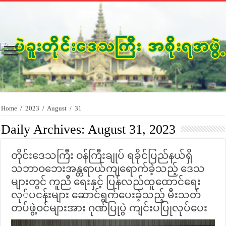
Home
/
2023
/
August
/
31
Daily Archives:
August 31, 2023
တိုင်းဒေသကြီး ဝန်ကြီးချုပ် ရခိုင်ပြည်နယ်ရှိ
သဘာဝဘေးအန္တရာယ်ကျရောက်ခဲ့သည့် ဒေသ
များတွင် ကူညီ ရေးနှင့် ပြန်လည်ထူထောင်ရေး
လု်ပငန်းများ ဆောင်ရွက်ပေးခဲ့သည့် မီးသတ်
တပ်ဖွဲ့ဝင်များအား ဂုဏ်ပြုပွဲ ကျင်းပပြုလုပ်ပေး