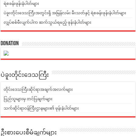
ရဲစခန်းဖုန်းနံပါတ်များ
ပဲခူးတိုင်းဒေသကြီးအတွင်းရှိ အမြန်လမ်း မီးသတ်နှင့် ရဲစခန်းဖုန်းနံပါတ်များ
လျှပ်စစ်မီးပျက်ပါက ဆက်သွယ်ရမည့် ဖုန်းနံပါတ်များ
Donation
ပဲခူးတိုင်းဒေသကြီး
တိုင်းဒေသကြီးဆိုင်ရာအချက်အလက်များ
ပြည်သူများမှ တင်ပြချက်များ
သက်ဆိုင်ရာဝန်ကြီးဌာနများ၏ ဖုန်းနံပါတ်များ
ဦးစားပေးစီမံချက်များ