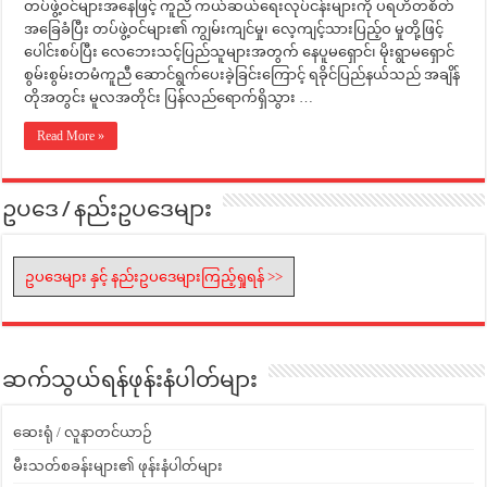
တပ်ဖွဲ့ဝင်များအနေဖြင့် ကူညီ ကယ်ဆယ်ရေးလုပ်ငန်းများကို ပရဟိတစိတ်
အခြေခံပြီး တပ်ဖွဲ့ဝင်များ၏ ကျွမ်းကျင်မှု၊ လေ့ကျင့်သားပြည့်ဝ မှုတို့ဖြင့်
ပေါင်းစပ်ပြီး လေဘေးသင့်ပြည်သူများအတွက် နေပူမရှောင်၊ မိုးရွာမရှောင်
စွမ်းစွမ်းတမံကူညီ ဆောင်ရွက်ပေးခဲ့ခြင်းကြောင့် ရခိုင်ပြည်နယ်သည် အချိန်
တိုအတွင်း မူလအတိုင်း ပြန်လည်ရောက်ရှိသွား …
Read More »
ဥပဒေ / နည်းဥပဒေများ
ဥပဒေများ နှင့် နည်းဥပဒေများကြည့်ရှုရန် >>
ဆက်သွယ်ရန်ဖုန်းနံပါတ်များ
ဆေးရုံ / လူနာတင်ယာဉ်
မီးသတ်စခန်းများ၏ ဖုန်းနံပါတ်များ