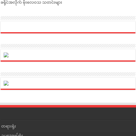
ခရိုင်အလိုက် မိုးလေဝသ သတင်းများ
တရားရုံး
ဥပဒေချုပ်ရုံး