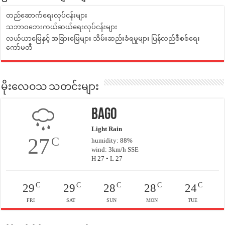
တည်ဆောက်ရေးလုပ်ငန်းများ
သဘာဝဘေးကယ်ဆယ်ရေးလုပ်ငန်းများ
လယ်ယာမြေနှင့် အခြားမြေများ သိမ်းဆည်းခံရမှုများ ပြန်လည်စီစစ်ရေး
ကော်မတီ
မိုးလေဝသ သတင်းများ
Bago
Light Rain
27
C
humidity: 88%
wind: 3km/h SSE
H 27 • L 27
C
C
C
C
C
29
29
28
28
24
FRI
SAT
SUN
MON
TUE