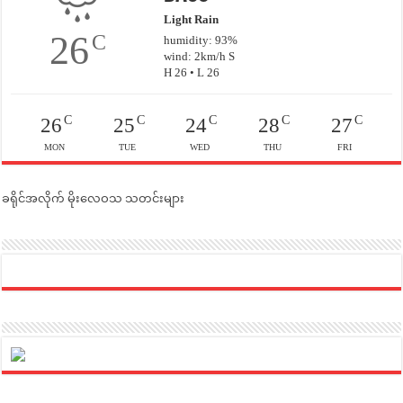
Light Rain
26
C
humidity: 93%
wind: 2km/h S
H 26 • L 26
C
C
C
C
C
26
25
24
28
27
MON
TUE
WED
THU
FRI
ခရိုင်အလိုက် မိုးလေဝသ သတင်းများ