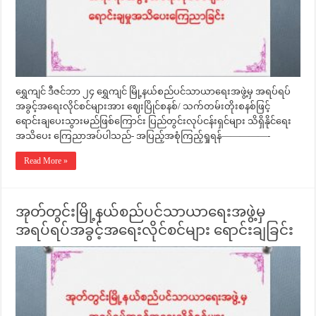
ရွှေကျင် ဒီဇင်ဘာ ၂၄ ရွှေကျင် မြို့နယ်စည်ပင်သာယာရေးအဖွဲ့မှ အရပ်ရပ်
အခွင့်အရေးလိုင်စင်များအား ဈေးပြိုင်စနစ်/ သက်တမ်းတိုးစနစ်ဖြင့်
ရောင်းချပေးသွားမည်ဖြစ်ကြောင်း ပြည်တွင်းလုပ်ငန်းရှင်များ သိရှိနိုင်ရေး
အသိပေး ကြေညာအပ်ပါသည်- အပြည့်အစုံကြည့်ရှုရန်—————-
Read More »
အုတ်တွင်းမြို့နယ်စည်ပင်သာယာရေးအဖွဲ့မှ
အရပ်ရပ်အခွင့်အရေးလိုင်စင်များ ရောင်းချခြင်း