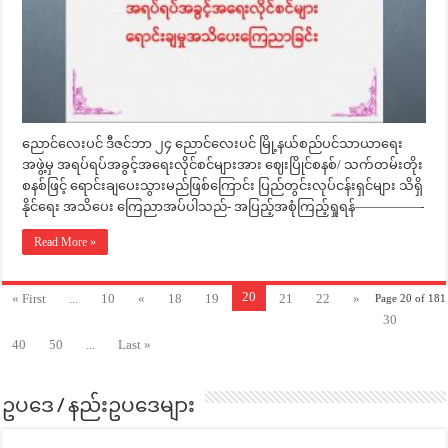
ညောင်လေးပင် ဒီဇင်ဘာ ၂၄ ညောင်လေးပင် မြို့နယ်စည်ပင်သာယာရေး
အဖွဲ့မှ အရပ်ရပ်အခွင့်အရေးလိုင်စင်များအား ဈေးပြိုင်စနစ်/ သက်တမ်းတိုး
စနစ်ဖြင့် ရောင်းချပေးသွားမည်ဖြစ်ကြောင်း ပြည်တွင်းလုပ်ငန်းရှင်များ သိရှိ
နိုင်ရေး အသိပေး ကြေညာအပ်ပါသည်- အပြည့်အစုံကြည့်ရှုရန်—————-
Read More »
20
« First
...
10
«
18
19
21
22
»
Page 20 of 181
30
40
50
...
Last »
ဥပဒေ / နည်းဥပဒေများ