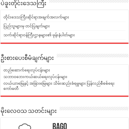
ပဲခူးတိုင်းဒေသကြီး
တိုင်းဒေသကြီးဆိုင်ရာအချက်အလက်များ
ပြည်သူများမှ တင်ပြချက်များ
သက်ဆိုင်ရာဝန်ကြီးဌာနများ၏ ဖုန်းနံပါတ်များ
ဦးစားပေးစီမံချက်များ
တည်ဆောက်ရေးလုပ်ငန်းများ
သဘာဝဘေးကယ်ဆယ်ရေးလုပ်ငန်းများ
လယ်ယာမြေနှင့် အခြားမြေများ သိမ်းဆည်းခံရမှုများ ပြန်လည်စီစစ်ရေး
ကော်မတီ
မိုးလေဝသ သတင်းများ
Bago