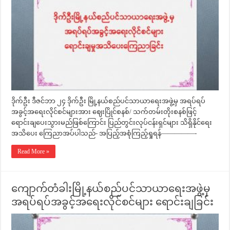
ဒိုက်ဦး ဒီဇင်ဘာ ၂၄ ဒိုက်ဦး မြို့နယ်စည်ပင်သာယာရေးအဖွဲ့မှ အရပ်ရပ်
အခွင့်အရေးလိုင်စင်များအား ဈေးပြိုင်စနစ်/ သက်တမ်းတိုးစနစ်ဖြင့်
ရောင်းချပေးသွားမည်ဖြစ်ကြောင်း ပြည်တွင်းလုပ်ငန်းရှင်များ သိရှိနိုင်ရေး
အသိပေး ကြေညာအပ်ပါသည်- အပြည့်အစုံကြည့်ရှုရန်—————-
Read More »
ကျောက်တံခါးမြို့နယ်စည်ပင်သာယာရေးအဖွဲ့မှ
အရပ်ရပ်အခွင့်အရေးလိုင်စင်များ ရောင်းချခြင်း