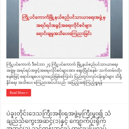
ကြို့ပင်ကောက် ဒီဇင်ဘာ ၂၄ ကြို့ပင်ကောက် မြို့နယ်စည်ပင်သာယာရေး
အဖွဲ့မှ အရပ်ရပ်အခွင့်အရေးလိုင်စင်များအား ဈေးပြိုင်စနစ်/ သက်တမ်းတိုး
စနစ်ဖြင့် ရောင်းချပေးသွားမည်ဖြစ်ကြောင်း ပြည်တွင်းလုပ်ငန်းရှင်များ သိရှိ
နိုင်ရေး အသိပေး ကြေညာအပ်ပါသည်- အပြည့်အစုံကြည့်ရှုရန်—————-
Read More »
ပဲခူးတိုင်းဒေသကြီးအစိုးရအဖွဲ့မှကြီးမှူး၍ သံ
ချည်သံကွေးအဆင့်(၁)နှင့် ကျောက်ပုံးရိုက်
အဆင့်(၁) သင်တန်းဆင်းပွဲ ကျင်းပပြုလုပ်