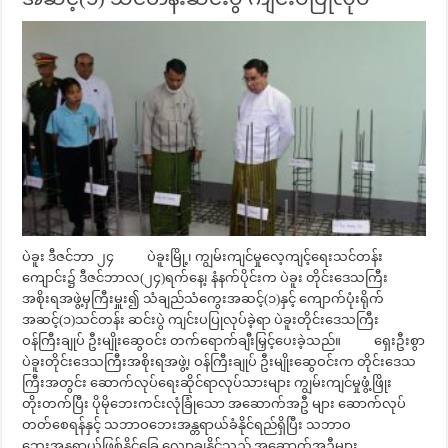
ပဲခူး ဒီဇင်ဘာ ၂၄ ပဲခူးမြို့၊ ကျွမ်းကျင်မှုလေ့ကျင့်ရေးသင်တန်း
ကျောင်း၌ ဒီဇင်ဘာလ(၂၄)ရက်နေ့၊ နံနက်ပိုင်းက ပဲခူး တိုင်းဒေသကြီး
အစိုးရအဖွဲ့မှကြီးမှူး၍ သံချည်သံကွေးအဆင့်(၁)နှင့် ကျောက်ပုံးရိုက်
အဆင့်(၁)သင်တန်း ဆင်းပွဲ ကျင်းပပြုလုပ်ခဲ့ရာ ပဲခူးတိုင်းဒေသကြီး
ဝန်ကြီးချုပ် ဦးမျိုးဆွေဝင်း တက်ရောက်ချီးမြှင့်ပေးခဲ့သည်။ ရှေးဦးစွာ
ပဲခူးတိုင်းဒေသကြီးအစိုးရအဖွဲ့၊ ဝန်ကြီးချုပ် ဦးမျိုးဆွေဝင်းက တိုင်းဒေသ
ကြီးအတွင်း ဆောက်လုပ်ရေးဆိုင်ရာလုပ်သားများ ကျွမ်းကျင်မှုဖွံ့ဖြိုး
တိုးတက်ပြီး ပိုမိုဘေးကင်းလုံခြုံသော အဆောက်အဦ များ ဆောက်လုပ်
တတ်စေရန်နှင့် သဘာဝဘေးအန္တရာယ်ခံနိုင်ရည်ရှိပြီး သဘာဝ
ဘေးအန္တရာယ်ဖြစ်နိုင်ခြေ လျော့ချနိုင်သည့် အဆောက်အဦများ