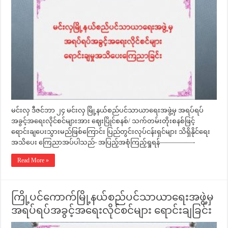
မင်းလှ ဒီဇင်ဘာ ၂၄ မင်းလှ မြို့နယ်စည်ပင်သာယာရေးအဖွဲ့မှ အရပ်ရပ်
အခွင့်အရေးလိုင်စင်များအား ဈေးပြိုင်စနစ်/ သက်တမ်းတိုးစနစ်ဖြင့်
ရောင်းချပေးသွားမည်ဖြစ်ကြောင်း ပြည်တွင်းလုပ်ငန်းရှင်များ သိရှိနိုင်ရေး
အသိပေး ကြေညာအပ်ပါသည်- အပြည့်အစုံကြည့်ရှုရန်—————-
Read More »
ကြို့ပင်ကောက်မြို့နယ်စည်ပင်သာယာရေးအဖွဲ့မှ
အရပ်ရပ်အခွင့်အရေးလိုင်စင်များ ရောင်းချခြင်း