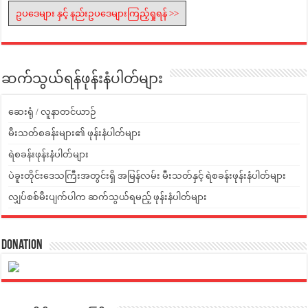
ဥပဒေများ နှင့် နည်းဥပဒေများကြည့်ရှုရန် >>
ဆက်သွယ်ရန်ဖုန်းနံပါတ်များ
ဆေးရုံ / လူနာတင်ယာဉ်
မီးသတ်စခန်းများ၏ ဖုန်းနံပါတ်များ
ရဲစခန်းဖုန်းနံပါတ်များ
ပဲခူးတိုင်းဒေသကြီးအတွင်းရှိ အမြန်လမ်း မီးသတ်နှင့် ရဲစခန်းဖုန်းနံပါတ်များ
လျှပ်စစ်မီးပျက်ပါက ဆက်သွယ်ရမည့် ဖုန်းနံပါတ်များ
Donation