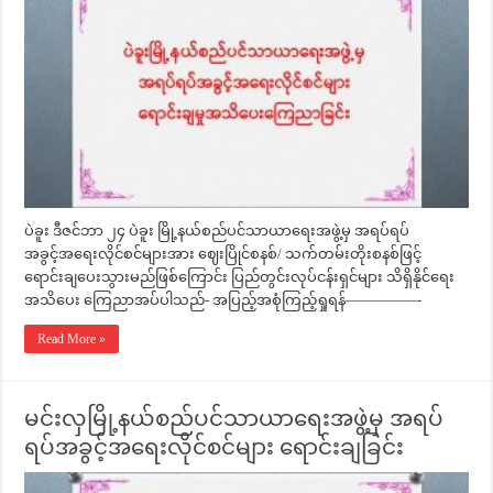
ပဲခူး ဒီဇင်ဘာ ၂၄ ပဲခူး မြို့နယ်စည်ပင်သာယာရေးအဖွဲ့မှ အရပ်ရပ်
အခွင့်အရေးလိုင်စင်များအား ဈေးပြိုင်စနစ်/ သက်တမ်းတိုးစနစ်ဖြင့်
ရောင်းချပေးသွားမည်ဖြစ်ကြောင်း ပြည်တွင်းလုပ်ငန်းရှင်များ သိရှိနိုင်ရေး
အသိပေး ကြေညာအပ်ပါသည်- အပြည့်အစုံကြည့်ရှုရန်—————-
Read More »
မင်းလှမြို့နယ်စည်ပင်သာယာရေးအဖွဲ့မှ အရပ်
ရပ်အခွင့်အရေးလိုင်စင်များ ရောင်းချခြင်း