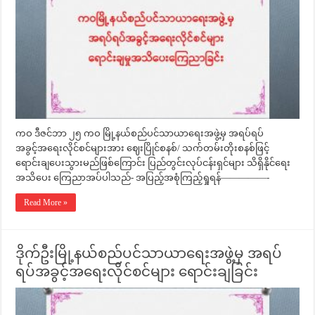
ကဝ ဒီဇင်ဘာ ၂၅ ကဝ မြို့နယ်စည်ပင်သာယာရေးအဖွဲ့မှ အရပ်ရပ်
အခွင့်အရေးလိုင်စင်များအား ဈေးပြိုင်စနစ်/ သက်တမ်းတိုးစနစ်ဖြင့်
ရောင်းချပေးသွားမည်ဖြစ်ကြောင်း ပြည်တွင်းလုပ်ငန်းရှင်များ သိရှိနိုင်ရေး
အသိပေး ကြေညာအပ်ပါသည်- အပြည့်အစုံကြည့်ရှုရန်—————-
Read More »
ဒိုက်ဦးမြို့နယ်စည်ပင်သာယာရေးအဖွဲ့မှ အရပ်
ရပ်အခွင့်အရေးလိုင်စင်များ ရောင်းချခြင်း