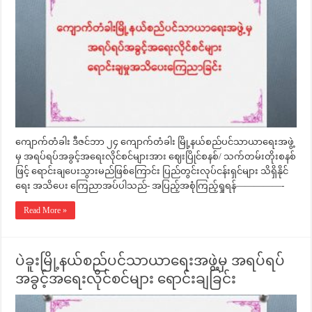
ကျောက်တံခါး ဒီဇင်ဘာ ၂၄ ကျောက်တံခါး မြို့နယ်စည်ပင်သာယာရေးအဖွဲ့
မှ အရပ်ရပ်အခွင့်အရေးလိုင်စင်များအား ဈေးပြိုင်စနစ်/ သက်တမ်းတိုးစနစ်
ဖြင့် ရောင်းချပေးသွားမည်ဖြစ်ကြောင်း ပြည်တွင်းလုပ်ငန်းရှင်များ သိရှိနိုင်
ရေး အသိပေး ကြေညာအပ်ပါသည်- အပြည့်အစုံကြည့်ရှုရန်—————-
Read More »
ပဲခူးမြို့နယ်စည်ပင်သာယာရေးအဖွဲ့မှ အရပ်ရပ်
အခွင့်အရေးလိုင်စင်များ ရောင်းချခြင်း