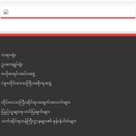
တရားရုံး
ဥပဒေချုပ်ရုံး
ဗဟိုစာရင်းအင်းအဖွဲ့
ပဲခူးတိုင်းဒေသကြီးအစိုးရအဖွဲ့
တိုင်းဒေသကြီးဆိုင်ရာအချက်အလက်များ
ပြည်သူများမှ တင်ပြချက်များ
သက်ဆိုင်ရာဝန်ကြီးဌာနများ၏ ဖုန်းနံပါတ်များ