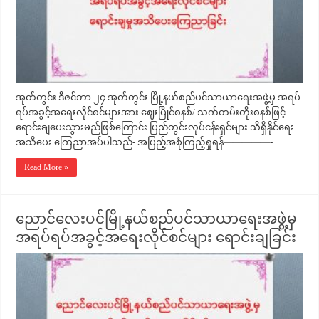
အုတ်တွင်း ဒီဇင်ဘာ ၂၄ အုတ်တွင်း မြို့နယ်စည်ပင်သာယာရေးအဖွဲ့မှ အရပ်
ရပ်အခွင့်အရေးလိုင်စင်များအား ဈေးပြိုင်စနစ်/ သက်တမ်းတိုးစနစ်ဖြင့်
ရောင်းချပေးသွားမည်ဖြစ်ကြောင်း ပြည်တွင်းလုပ်ငန်းရှင်များ သိရှိနိုင်ရေး
အသိပေး ကြေညာအပ်ပါသည်- အပြည့်အစုံကြည့်ရှုရန်—————-
Read More »
ညောင်လေးပင်မြို့နယ်စည်ပင်သာယာရေးအဖွဲ့မှ
အရပ်ရပ်အခွင့်အရေးလိုင်စင်များ ရောင်းချခြင်း