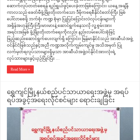
ဆောက်လုပ်တတ်စေရန် ရည်ရွယ်ဖွင့်ပေးခဲ့တာဖြစ်ကြောင်း၊ ယနေ့ အချိန်
ကာလသည် ခေတ်မီဖွံ့ဖြိုးတိုးတက်သော ဒီမိုကရေစီနိုင်ငံတော်ကြီး ဖြစ်
ပေါ်လာစေဖို့ ဘက်စုံ၊ ကဏ္ဍ စုံမှာ ပြုပြင်ပြောင်းလဲလုပ်ငန်းများကို
အရှိန်အဟုန်ကြီးကြီးမားမားနဲ့ ဆောင်ရွက်နေသလို လူ့စွမ်းအား
အရင်းအမြစ် ဖွံ့ဖြိုးတိုးတက်ရေးကိုလည်း နည်းလမ်းပေါင်းစုံဖြင့်
ဖြည့်ဆည်းဆောင်ရွက်ပေးလျက်ရှိ ကြောင်း၊ မြန်မာနိုင်ငံသည် အာဆီယံအဖွဲ့
ဝင်နိုင်ငံဖြစ်သည်နှင့်အညီ ကဏ္ဍအလိုက်ကျွမ်းကျင်မှု အသိအမှတ် ပြု
လက်မှတ်ရလုပ်သားများရှိမှသာ အာဆီယံအဖွဲ့ဝင်နိုင်ငံအားလုံးရဲ့
လုပ်သားများနှင့်ယှဉ်ပြိုင်ပြီး …
Read More »
ရွှေကျင်မြို့နယ်စည်ပင်သာယာရေးအဖွဲ့မှ အရပ်
ရပ်အခွင့်အရေးလိုင်စင်များ ရောင်းချခြင်း