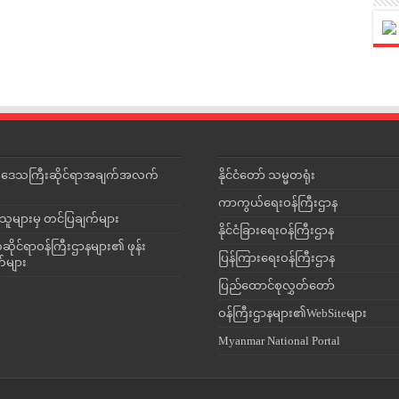
င်းဒေသကြီးဆိုင်ရာအချက်အလက်
နိုင်ငံတော် သမ္မတရုံး
ကာကွယ်ရေးဝန်ကြီးဌာန
သူများမှ တင်ပြချက်များ
နိုင်ငံခြားရေးဝန်ကြီးဌာန
ိုင်ရာဝန်ကြီးဌာနများ၏ ဖုန်း
ပြန်ကြားရေးဝန်ကြီးဌာန
တ်များ
ပြည်ထောင်စုလွှတ်တော်
ဝန်ကြီးဌာနများ၏WebSiteများ
Myanmar National Portal