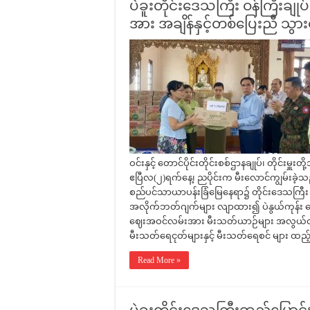
ပဲခူးတိုင်းဒေသကြီး ဝန်ကြီးချု
အား အချိန်နှင့်တစ်ပြေးညီ သွ
ဝင်းနှင့် တောင်ပိုင်းတိုင်းစစ်ဌာနချုပ်၊ တိုင်းမှူးတ
ဧပြီလ(၂)ရက်နေ့၊ ညပိုင်းက မီးလောင်ကျွမ်းခဲ့သ
စည်ပင်သာယာပန်းခြံမြေနေရာ၌ တိုင်းဒေသကြီး အ
အလိုက်ဘတ်ဂျက်များ လျာထား၍ ပဲနွယ်ကုန်း ဈ
ဈေးအဝင်လမ်းအား မီးသတ်ယာဉ်များ အလွယ်တကူ
မီးသတ်ရေငုတ်များနှင့် မီးသတ်ရေစင် များ ထည
Read More »