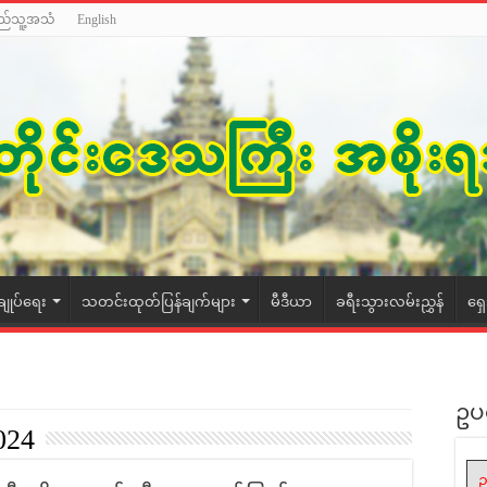
ည်သူ့အသံ
English
ချုပ်ရေး
သတင်းထုတ်ပြန်ချက်များ
မီဒီယာ
ခရီးသွားလမ်းညွှန်
ရှ
ဥပ
024
ဥ