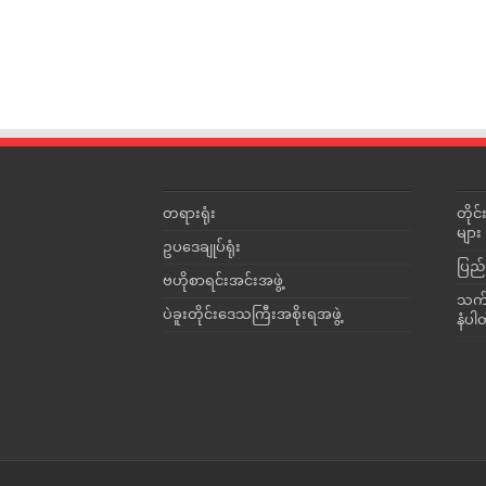
တရားရုံး
တို
များ
ဥပဒေချုပ်ရုံး
ပြည်
ဗဟိုစာရင်းအင်းအဖွဲ့
သက်ဆ
ပဲခူးတိုင်းဒေသကြီးအစိုးရအဖွဲ့
နံပါ