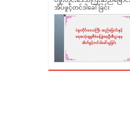
ပဲခူးတိုင်းဒေသကြီးဆည်မြောင်းနှ
အိပ်ဖွင့်တင်ဒါခေါ်ခြင်း