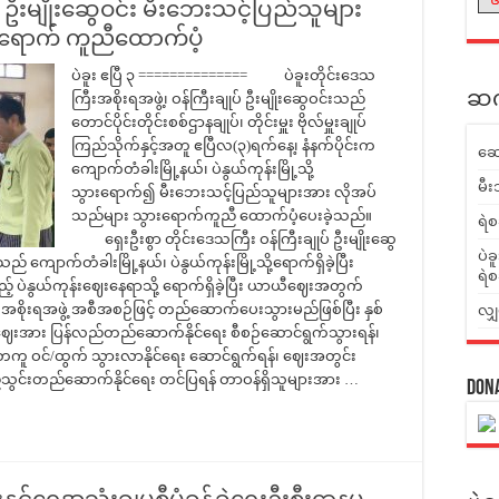
ပ် ဦးမျိုးဆွေဝင်း မီးဘေးသင့်ပြည်သူများ
ားရောက် ကူညီထောက်ပံ့
ပဲခူး ဧပြီ ၃ ============== ပဲခူးတိုင်းဒေသ
ဆက်
ကြီးအစိုးရအဖွဲ့၊ ဝန်ကြီးချုပ် ဦးမျိုးဆွေဝင်းသည်
တောင်ပိုင်းတိုင်းစစ်ဌာနချုပ်၊ တိုင်းမှူး ဗိုလ်မှူးချုပ်
ကြည်သိုက်နှင့်အတူ ဧပြီလ(၃)ရက်နေ့၊ နံနက်ပိုင်းက
ဆေ
ကျောက်တံခါးမြို့နယ်၊ ပဲနွယ်ကုန်းမြို့သို့
မီး
သွားရောက်၍ မီးဘေးသင့်ပြည်သူများအား လိုအပ်
သည်များ သွားရောက်ကူညီ ထောက်ပံ့ပေးခဲ့သည်။
ရဲစ
ရှေးဦးစွာ တိုင်းဒေသကြီး ဝန်ကြီးချုပ် ဦးမျိုးဆွေ
ပဲခ
ို့သည် ကျောက်တံခါးမြို့နယ်၊ ပဲနွယ်ကုန်းမြို့သို့ရောက်ရှိခဲ့ပြီး
ရဲစ
ည့် ပဲနွယ်ကုန်းဈေးနေရာသို့ ရောက်ရှိခဲ့ပြီး ယာယီဈေးအတွက်
စိုးရအဖွဲ့ အစီအစဉ်ဖြင့် တည်ဆောက်ပေးသွားမည်ဖြစ်ပြီး နှစ်
လျှ
ေးအား ပြန်လည်တည်ဆောက်နိုင်ရေး စီစဉ်ဆောင်ရွက်သွားရန်၊
 ဝင်/ထွက် သွားလာနိုင်ရေး ဆောင်ရွက်ရန်၊ ဈေးအတွင်း
့်သွင်းတည်ဆောက်နိုင်ရေး တင်ပြရန် တာဝန်ရှိသူများအား …
Don