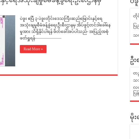
င့်ရေအသုံးချမှုစီမံခန့်ခွဲရေးဦးစီးဌာနမှ
ပဲခ
တိ
ပဲခူး ဧပြီ ၃ ပဲခူးတိုင်းဒေသကြီးဆည်မြောင်းနှင့်ရေ
အသုံးချမှုစီမံခန့်ခွဲရေးဦးစီးဌာနမှ အိပ်ဖွင့်တင်ဒါခေါ်နေ
ပြည
မှုအား သိရှိနိုင်ပါရန် ဖိတ်ခေါ်အပ်ပါသည်- အပြည့်အစုံ
သက်
ဖတ်ရှုရန်——————–
Read More »
ဦးစ
တည
သဘ
လယ်
ပြ
မိ