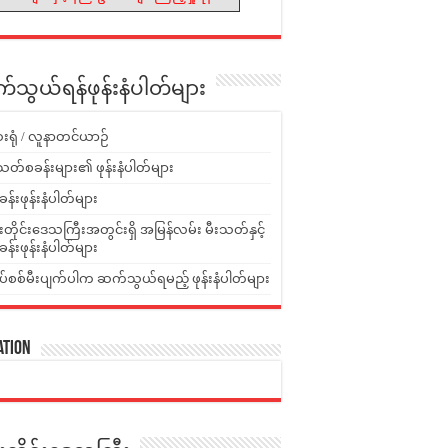
သွယ်ရန်ဖုန်းနံပါတ်များ
းရုံ / လူနာတင်ယာဉ်
သတ်စခန်းများ၏ ဖုန်းနံပါတ်များ
ခန်းဖုန်းနံပါတ်များ
ူးတိုင်းဒေသကြီးအတွင်းရှိ အမြန်လမ်း မီးသတ်နှင့်
ခန်းဖုန်းနံပါတ်များ
ပ်စစ်မီးပျက်ပါက ဆက်သွယ်ရမည့် ဖုန်းနံပါတ်များ
ation