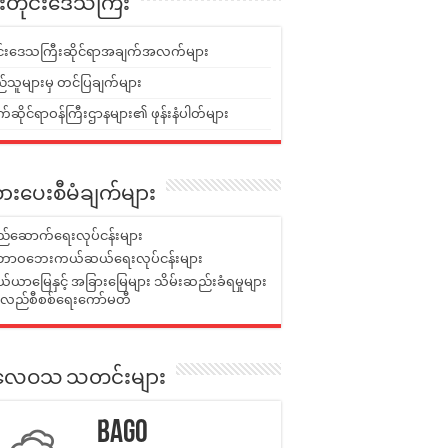
ူးတိုင်းဒေသကြီး
ုင်းဒေသကြီးဆိုင်ရာအချက်အလက်များ
်သူများမှ တင်ပြချက်များ
ဆိုင်ရာဝန်ကြီးဌာနများ၏ ဖုန်းနံပါတ်များ
ားပေးစီမံချက်များ
်ဆောက်ရေးလုပ်ငန်းများ
ာဝဘေးကယ်ဆယ်ရေးလုပ်ငန်းများ
ယာမြေနှင့် အခြားမြေများ သိမ်းဆည်းခံရမှုများ
န်လည်စီစစ်ရေးကော်မတီ
ုးလေဝသ သတင်းများ
Bago