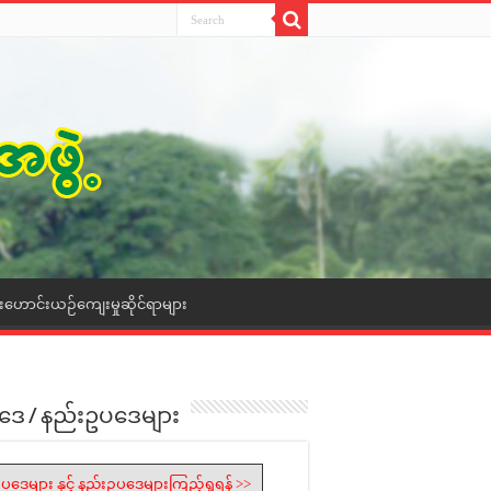
ေးဟောင်းယဉ်ကျေးမှုဆိုင်ရာများ
ဒေ / နည်းဥပဒေများ
ပဒေများ နှင့် နည်းဥပဒေများကြည့်ရှုရန် >>