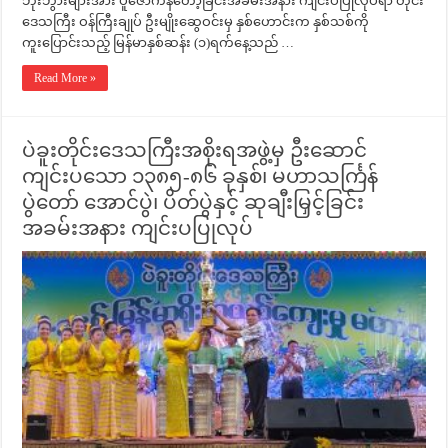
ဘိုးဘွားများအား ပူဇော်ကန်တော့ခြင်းအခမ်းအနား ကျင်းပပြုလုပ်ရာ တိုင်း
ဒေသကြီး ဝန်ကြီးချုပ် ဦးမျိုးဆွေဝင်းမှ နှစ်ဟောင်းက နှစ်သစ်ကို
ကူးပြောင်းသည့် မြန်မာနှစ်ဆန်း (၁)ရက်နေ့သည် …
Read More »
ပဲခူးတိုင်းဒေသကြီးအစိုးရအဖွဲ့မှ ဦးဆောင်
ကျင်းပသော ၁၃၈၅-၈၆ ခုနှစ်၊ မဟာသင်္ကြန်
ပွဲတော် အောင်ပွဲ၊ ပိတ်ပွဲနှင့် ဆုချီးမြှင့်ခြင်း
အခမ်းအနား ကျင်းပပြုလုပ်