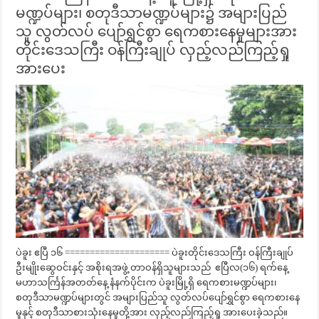
မဏ္ဍပ်များ၊ စတုဒီသာမဏ္ဍပ်များ၌ အများပြည်
သူ လွတ်လပ် ပျော်ရွှင်စွာ ရေကစားနေမှုများအား
တိုင်းဒေသကြီး ဝန်ကြီးချုပ် လှည့်လည်ကြည့်ရှု
အားပေး
ပဲခူး ဧပြီ ၁၆ ===================== ပဲခူးတိုင်းဒေသကြီး ဝန်ကြီးချုပ်
ဦးမျိုးဆွေဝင်းနှင့် အစိုးရအဖွဲ့ တာဝန်ရှိသူများသည် ဧပြီလ(၁၆) ရက်နေ့
မဟာသင်္ကြန်အတတ်နေ့ နံနက်ပိုင်းက ပဲခူးမြို့ရှိ ရေကစားမဏ္ဍပ်များ၊
စတုဒီသာမဏ္ဍပ်များတွင် အများပြည်သူ လွတ်လပ်ပျော်ရွှင်စွာ ရေကစား‌နေ
မှုနှင့် စတုဒီသာစားသုံးနေမှုတို့အား လှည့်လည်ကြည့်ရှု အားပေးခဲ့သည်။