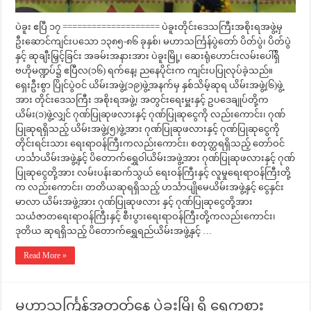
ပဲခူး ဧပြီ ၁၇ ==================== ပဲခူးတိုင်းဒေသကြီးအစိုးရအဖွဲ့မှ
ဦးဆောင်ကျင်းပသော ၁၃၈၅-၈၆ ခုနှစ်၊ မဟာသင်္ကြန်ပွဲတော် ပိတ်ပွဲ၊ ပိတ်ပွဲ
နှင့် ဆုချီးမြှင့်ခြင်း အခမ်းအနားအား ပဲခူးမြို့၊ ဆေးရုံဟောင်းလမ်းပေါ်ရှိ
ဗဟိုမဏ္ဍပ်၌ ဧပြီလ(၁၆) ရက်နေ့၊ ညနေပိုင်းက ကျင်းပပြုလုပ်ခဲ့သည်။
ရှေးဦးစွာ ပြိုင်ပွဲဝင် ယိမ်းအဖွဲ့(၁၉)ဖွဲ့အနက်မှ နှစ်သိမ့်ဆုရ ယိမ်းအဖွဲ့(၆)ဖွဲ့
အား တိုင်းဒေသကြီး အစိုးရအဖွဲ့၊ အတွင်းရေးမှူးနှင့် ဥပဒေချုပ်တို့က
ယိမ်း(၁)ဖွဲ့လျှင် ဂုဏ်ပြုဆုဖလားနှင့် ဂုဏ်ပြုဆုငွေကို လည်းကောင်း၊ ဂုဏ်
ပြုဆုရရှိသည့် ယိမ်းအဖွဲ့(၅)ဖွဲ့အား ဂုဏ်ပြုဆုဖလားနှင့် ဂုဏ်ပြုဆုငွေကို
တိုင်းရင်းသား ရေးရာဝန်ကြီးကလည်းကောင်း၊ စတုတ္ထရရှိသည့် တော်ဝင်
ဟင်္သာယိမ်းအဖွဲ့နှင့် ပိတောက်ရွှေဝါယိမ်းအဖွဲ့အား ဂုဏ်ပြုဆုဖလားနှင့် ဂုဏ်
ပြုဆုငွေတို့အား လမ်းပန်းဆက်သွယ် ရေးဝန်ကြီးနှင့် လူမှုရေးရာဝန်ကြီးတို့
က လည်းကောင်း၊ တတိယဆုရရှိသည့် ဟင်္သာပျိုမေယိမ်းအဖွဲ့နှင့် ငွေနှင်း
မာလာ ယိမ်းအဖွဲ့အား ဂုဏ်ပြုဆုဖလား နှင့် ဂုဏ်ပြုဆုငွေတို့အား
သယံဇာတရေးရာဝန်ကြီးနှင့် စီးပွားရေးရာဝန်ကြီးတို့ကလည်းကောင်း၊
ဒုတိယ ဆုရရှိသည့် ပိတောက်ရွှေရည်ယိမ်းအဖွဲ့နှင့် …
Read More »
မဟာသင်္ကြန်အတတ်နေ့ ပဲခူးမြို့ရှိ ရေကစား