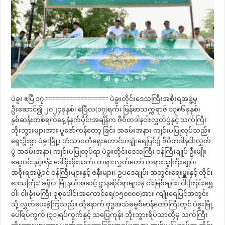
ပဲခူး ဧပြီ ၁၇ ================== ပဲခူးတိုင်းဒေသကြီးအစိုးရအဖွဲ့မှ
ဦးဆောင်၍ ၂၀၂၄ခုနှစ်၊ ဧပြီလ(၁၇)ရက်၊ မြန်မာသက္ကရာဇ် ၁၃၈၆ခုနှစ်၊
နှစ်ဆန်းတစ်ရက်နေ့ နံနက်ပိုင်းအချိန်က ဇီဝိတဒါနငါးလွှတ်ပွဲနှင့် သက်ကြီး
ဘိုးဘွားများအား ပူဇော်ကန်တော့ ခြင်း အခမ်းအနား ကျင်းပပြုလုပ်သည်။
ရှေးဦးစွာ ပဲခူးမြို့၊ ဟံသာဝတီရှေးဟောင်းကျုံးရေပြင်၌ ဇီဝိတဒါနငါးလွှတ်
ပွဲ အခမ်းအနား ကျင်းပပြုလုပ်ရာ ပဲခူးတိုင်းဒေသကြီး ဝန်ကြီးချုပ် ဦးမျိုး
ဆွေဝင်းနှင့်ဇနီး ဒေါ်စိုးစိုးသက်၊ တရားလွှတ်တော် တရားသူကြီးချုပ်၊
အစိုးရအဖွဲ့ဝင် ဝန်ကြီးများနှင့် ဇနီးများ၊ ဥပဒေချုပ်၊ အတွင်းရေးမှူးနှင့် တိုင်း
ဒေသကြီး/ ခရိုင်/ မြို့နယ်အဆင့် ဌာနဆိုင်ရာများမှ ငါးမြစ်ချင်း၊ ငါးကြင်းရွှေ
ဝါ၊ ငါးခုံးမကြီး စုစုပေါင်းအကောင်ရေ(၁၅၀၀၀၀)အား ကျုံးရေပြင်အတွင်း
သို့ လွှတ်ပေးခဲ့ကြသည်။ ထို့နောက် ဗုဒ္ဓအသံဓမ္မဗိမာန်တော်ကြီးတွင် ပဲခူးမြို့
ပေါ်ရပ်ကွက် (၃၁)ရပ်ကွက်နှင့် သပြေကုန်း ဘိုးဘွားရိပ်သာတို့မှ သက်ကြီး