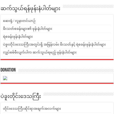
ဆက်သွယ်ရန်ဖုန်းနံပါတ်များ
ဆေးရုံ / လူနာတင်ယာဉ်
မီးသတ်စခန်းများ၏ ဖုန်းနံပါတ်များ
ရဲစခန်းဖုန်းနံပါတ်များ
ပဲခူးတိုင်းဒေသကြီးအတွင်းရှိ အမြန်လမ်း မီးသတ်နှင့် ရဲစခန်းဖုန်းနံပါတ်များ
လျှပ်စစ်မီးပျက်ပါက ဆက်သွယ်ရမည့် ဖုန်းနံပါတ်များ
Donation
ပဲခူးတိုင်းဒေသကြီး
တိုင်းဒေသကြီးဆိုင်ရာအချက်အလက်များ