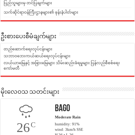
ပြည်သူများမှ တင်ပြချက်များ
သက်ဆိုင်ရာဝန်ကြီးဌာနများ၏ ဖုန်းနံပါတ်များ
ဦးစားပေးစီမံချက်များ
တည်ဆောက်ရေးလုပ်ငန်းများ
သဘာဝဘေးကယ်ဆယ်ရေးလုပ်ငန်းများ
လယ်ယာမြေနှင့် အခြားမြေများ သိမ်းဆည်းခံရမှုများ ပြန်လည်စီစစ်ရေး
ကော်မတီ
မိုးလေဝသ သတင်းများ
Bago
Moderate Rain
26
C
humidity: 91%
wind: 3km/h SSE
H 26 • L 26