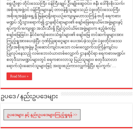
ရှေးဦးစွာ တိုင်းဒေသကြီး ဝန်ကြီးချုပ် ဦးမျိုးဆွေဝင်း၊ ဇနီး ဒေါ်စိုးစိုးသက်၊
အစိုးရအဖွဲ့ဝင် ဝန်ကြီးများနှင့် တာဝန်ရှိသူများသည် ပဲခူးတိုင်းဒေသကြီး
အစိုးရအဖွဲ့ရုံးရှေ့ရှိ မြန်မာ့ရိုးရာယဉ်ကျေးမှုမဟာသင်္ကြန် ဗဟို ရေကစား
မဏ္ဍပ် သို့သွားရောက်၍ ဌာနဆိုင်ရာများ၏ ဖျော်ဖြေရေးယိမ်းအဖွဲ့များနှင့်
ရပ်ကွက်/ကျေးရွာ အသီးသီးရှိ ပြိုင်ပွဲဝင်ယိမ်းအဖွဲ့များက ဧည့်ခံကပြ
ဖျော်ဖြေခြင်း၊ နိုင်ငံကျော်တေးသံရှင်များ၏ ဖျော်ဖြေ တင်ဆက်မှုများအား
ကြည့်ရှုအားပေးခဲ့ပြီး ဂုဏ်ပြုဆုငွေများ ပေးအပ်ခဲ့သည်။ ပဲခူးတိုင်းဒေသ
ကြီးအစိုးရအဖွဲ့မှ ဦးဆောင်ကျင်းပသော လမ်းလျှောက်သင်္ကြန်ကျင်းပ
ပြုလုပ်နေသည့် လမ်းဘေးဝဲယာတစ်လျှောက် ဌာနဆိုင်ရာ ရေကစားမဏ္ဍပ်၊
စတုဒီသာမဏ္ဍပ်များတွင် ရေကစားလာသူ ပြည်သူများ၊ စတုဒီသာလာ
ရောက်သုံးဆောင်သူများဖြင့် အထူးစည်ကားလျှက်ရှိပြီး ရပ်ကွက်/ …
Read More »
ဥပဒေ / နည်းဥပဒေများ
ဥပဒေများ နှင့် နည်းဥပဒေများကြည့်ရှုရန် >>