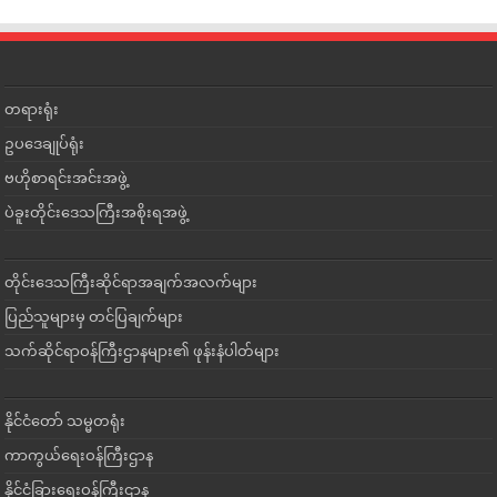
တရားရုံး
ဥပဒေချုပ်ရုံး
ဗဟိုစာရင်းအင်းအဖွဲ့
ပဲခူးတိုင်းဒေသကြီးအစိုးရအဖွဲ့
တိုင်းဒေသကြီးဆိုင်ရာအချက်အလက်များ
ပြည်သူများမှ တင်ပြချက်များ
သက်ဆိုင်ရာဝန်ကြီးဌာနများ၏ ဖုန်းနံပါတ်များ
နိုင်ငံတော် သမ္မတရုံး
ကာကွယ်ရေးဝန်ကြီးဌာန
နိုင်ငံခြားရေးဝန်ကြီးဌာန