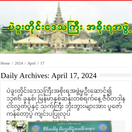
Home
/
2024
/
April
/
17
Daily Archives:
April 17, 2024
ပဲခူးတိုင်းဒေသကြီးအစိုးရအဖွဲ့မှဦးဆောင်၍
၁၃၈၆ ခုနှစ်၊ မြန်မာနှစ်ဆန်းတစ်ရက်နေ့ ဇီဝိတဒါန
ငါးလွှတ်ပွဲနှင့် သက်ကြီး ဘိုးဘွားများအား ပူဇော်
ကန်တော့ပွဲ ကျင်းပပြုလုပ်