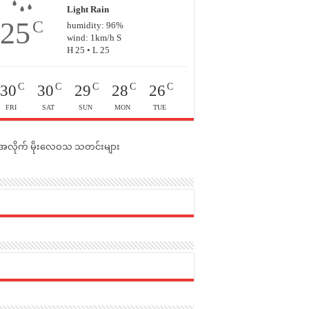
Light Rain
25
C
humidity: 96%
wind: 1km/h S
H 25 • L 25
C
C
C
C
C
30
30
29
28
26
FRI
SAT
SUN
MON
TUE
င်အလိုက် မိုးလေဝသ သတင်းများ