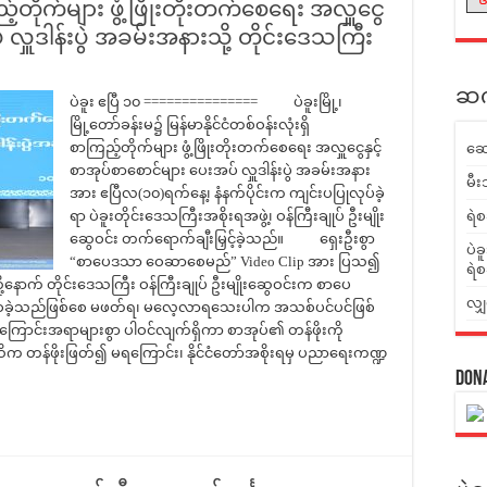
ြည့်တိုက်များ ဖွံ့ဖြိုးတိုးတက်စေရေး အလှူငွေ
 လှူဒါန်းပွဲ အခမ်းအနားသို့ တိုင်းဒေသကြီး
ဆက်
ပဲခူး ဧပြီ ၁၀ =============== ပဲခူးမြို့၊
မြို့တော်ခန်းမ၌ မြန်မာနိုင်ငံတစ်ဝန်းလုံးရှိ
စာကြည့်တိုက်များ ဖွံ့ဖြိုးတိုးတက်စေရေး အလှူငွေနှင့်
ဆေ
စာအုပ်စာစောင်များ ပေးအပ် လှူဒါန်းပွဲ အခမ်းအနား
မီး
အား ဧပြီလ(၁၀)ရက်နေ့၊ နံနက်ပိုင်းက ကျင်းပပြုလုပ်ခဲ့
ရာ ပဲခူးတိုင်းဒေသကြီးအစိုးရအဖွဲ့၊ ဝန်ကြီးချုပ် ဦးမျိုး
ရဲစ
ဆွေဝင်း တက်ရောက်ချီးမြှင့်ခဲ့သည်။ ရှေးဦးစွာ
ပဲခ
“စာပေဒသာ ဝေဆာစေမည်” Video Clip အား ပြသ၍
ရဲစ
ာက် တိုင်းဒေသကြီး ဝန်ကြီးချုပ် ဦးမျိုးဆွေဝင်းက စာပေ
လျှ
ေခဲ့သည်ဖြစ်စေ မဖတ်ရ၊ မလေ့လာရသေးပါက အသစ်ပင်ပင်ဖြစ်
ြောင်းအရာများစွာ ပါဝင်လျက်ရှိကာ စာအုပ်၏ တန်ဖိုးကို
က တန်ဖိုးဖြတ်၍ မရကြောင်း၊ နိုင်ငံတော်အစိုးရမှ ပညာရေးကဏ္ဍ
Don