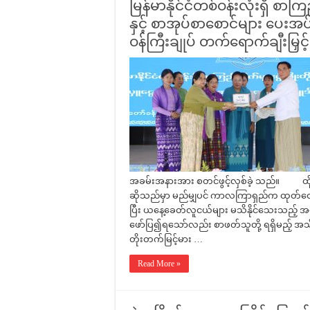
မြန်မာနိုင်ငံတစ်ဝန်းလုံးရှိ စာက
နှင့် စာအုပ်စာစောင်များ ပေးအပ်
ဝန်ကြီးချုပ် တက်ရောက်ချီးမြှင့်
အခမ်းအနားအား စတင်ဖွင့်လှစ်ခဲ့ သည်။ ထို့နေ
ဆိုသည်မှာ မည်မျှပင် ကာလကြာရှည်က ထုတ်ဝ
ပြီး ယနေ့ခေတ်လူငယ်များ မသိနိုင်သေးသည့် အက
ဖော်ပြ၍ရသော်လည်း စာဖတ်သူတို့ ရရှိမည့် အသိ
တိုးတက်မြင့်မား …
Read More »