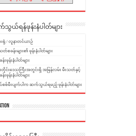
သွယ်ရန်ဖုန်းနံပါတ်များ
းရုံ / လူနာတင်ယာဉ်
သတ်စခန်းများ၏ ဖုန်းနံပါတ်များ
ခန်းဖုန်းနံပါတ်များ
ူးတိုင်းဒေသကြီးအတွင်းရှိ အမြန်လမ်း မီးသတ်နှင့်
ခန်းဖုန်းနံပါတ်များ
ပ်စစ်မီးပျက်ပါက ဆက်သွယ်ရမည့် ဖုန်းနံပါတ်များ
ation