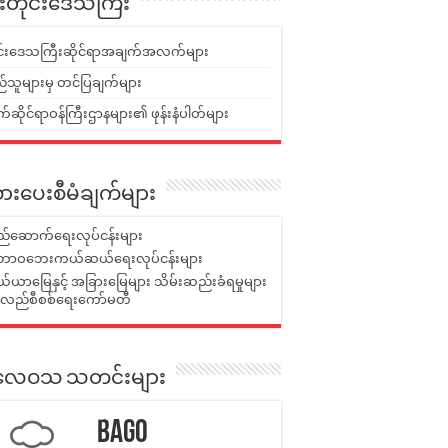
ူးတိုင်းဒေသကြီး
ုင်းဒေသကြီးဆိုင်ရာအချက်အလက်များ
်သူများမှ တင်ပြချက်များ
ဆိုင်ရာဝန်ကြီးဌာနများ၏ ဖုန်းနံပါတ်များ
ားပေးစီမံချက်များ
်ဆောက်ရေးလုပ်ငန်းများ
ာဝဘေးကယ်ဆယ်ရေးလုပ်ငန်းများ
ယာမြေနှင့် အခြားမြေများ သိမ်းဆည်းခံရမှုများ
န်လည်စီစစ်ရေးကော်မတီ
ုးလေဝသ သတင်းများ
Bago