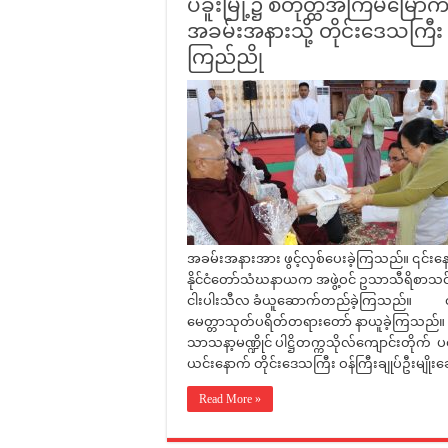
ပဲခူးမြို့၌ စတုတ္ထအကြိမ်မြေ
အခမ်းအနားသို့ တိုင်းဒေသကြီး 
ကြည်ညို
အခမ်းအနားအား ဖွင့်လှစ်ပေးခဲ့ကြသည်။ ၎င်းန
နိုင်ငံတော်သံဃနာယက အဖွဲ့ဝင် ဥသာသီရိစာသင
ငါးပါးသီလ ခံယူဆောက်တည်ခဲ့ကြသည်။ ထို့
မေတ္တာသုတ်ပရိတ်တရားတော် နာယူခဲ့ကြသည်။ ၎
သာသနာ့မဏ္ဍိုင် ပါဋ္ဌိတက္ကသိုလ်ကျောင်
ယင်းနောက် တိုင်းဒေသကြီး ဝန်ကြီးချုပ်ဦးမျိုးဆွေဝ
Read More »