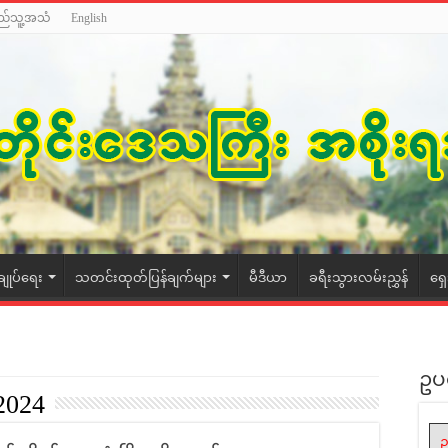
ည်သူ့အသံ
English
ချုပ်ရေး
သတင်းထုတ်ပြန်ချက်များ
မီဒီယာ
ခရီးသွားလမ်းညွှန်
ရှ
ဥပ
 2024
ဥ