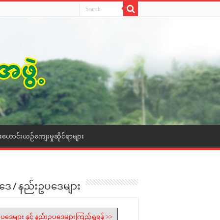
ေးဟောင်းယဉ်ကျေးမှုဆိုင်ရာများ
ဒေ / နည်းဥပဒေများ
ပဒေများ နှင့် နည်းဥပဒေများကြည့်ရှုရန် >>