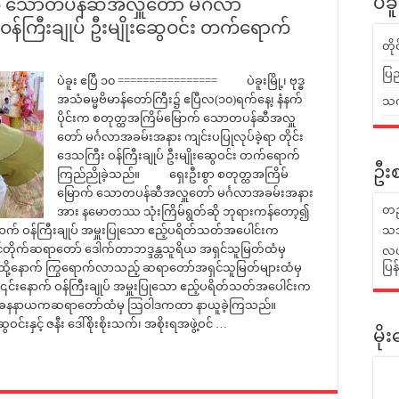
ာက် သောတပန်ဆီအလှူတော် မင်္ဂလာ
ပဲခ
ဝန်ကြီးချုပ် ဦးမျိုးဆွေဝင်း တက်ရောက်
တိ
ပြည
ပဲခူး ဧပြီ ၁၀ ================ ပဲခူးမြို့၊ ဗုဒ္ဓ
အသံဓမ္မဗိမာန်တော်ကြီး၌ ဧပြီလ(၁၀)ရက်နေ့၊ နံနက်
သက်
ပိုင်းက စတုတ္ထအကြိမ်မြောက် သောတပန်ဆီအလှူ
တော် မင်္ဂလာအခမ်းအနား ကျင်းပပြုလုပ်ခဲ့ရာ တိုင်း
ဒေသကြီး ဝန်ကြီးချုပ် ဦးမျိုးဆွေဝင်း တက်ရောက်
ဦးစ
ကြည်ညိုခဲ့သည်။ ရှေးဦးစွာ စတုတ္ထအကြိမ်
မြောက် သောတပန်ဆီအလှူတော် မင်္ဂလာအခမ်းအနား
တည
အား နမောတဿ သုံးကြိမ်ရွတ်ဆို ဘုရားကန်တော့၍
ောက် ဝန်ကြီးချုပ် အမှူးပြုသော ဧည့်ပရိတ်သတ်အပေါင်းက
သဘ
်တိုက်ဆရာတော် ဒေါက်တာဘဒ္ဒန္တသူရိယ အရှင်သူမြတ်ထံမှ
လယ်
ပြ
နောက် ကြွရောက်လာသည့် ဆရာတော်အရှင်သူမြတ်များထံမှ
င်းနောက် ဝန်ကြီးချုပ် အမှူးပြုသော ဧည့်ပရိတ်သတ်အပေါင်းက
းတိုက် ပဓနနာယကဆရာတော်ထံမှ ဩဝါဒကထာ နာယူခဲ့ကြသည်။
င်းနှင့် ဇနီး ဒေါ်စိုးစိုးသက်၊ အစိုးရအဖွဲ့ဝင် …
မိ