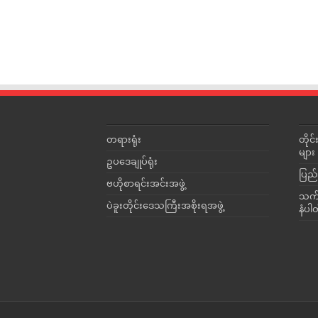
တရားရုံး
တို
များ
ဥပဒေချုပ်ရုံး
ပြည်
ဗဟိုစာရင်းအင်းအဖွဲ့
သက်ဆ
ပဲခူးတိုင်းဒေသကြီးအစိုးရအဖွဲ့
နံပါ