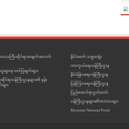
င်းဒေသကြီးဆိုင်ရာအချက်အလက်
နိုင်ငံတော် သမ္မတရုံး
ကာကွယ်ရေးဝန်ကြီးဌာန
သူများမှ တင်ပြချက်များ
နိုင်ငံခြားရေးဝန်ကြီးဌာန
ိုင်ရာဝန်ကြီးဌာနများ၏ ဖုန်း
ပြန်ကြားရေးဝန်ကြီးဌာန
တ်များ
ပြည်ထောင်စုလွှတ်တော်
ဝန်ကြီးဌာနများ၏WebSiteများ
Myanmar National Portal