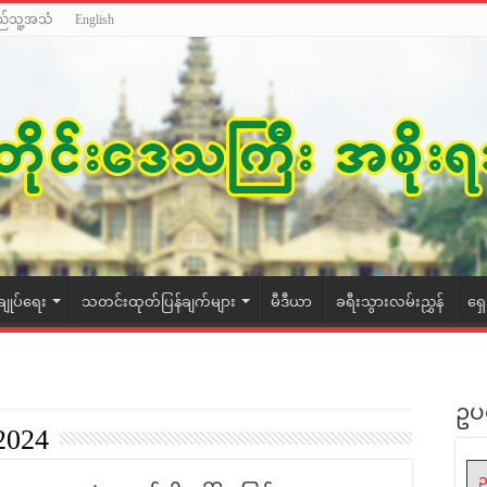
ည်သူ့အသံ
English
ချုပ်ရေး
သတင်းထုတ်ပြန်ချက်များ
မီဒီယာ
ခရီးသွားလမ်းညွှန်
ရှ
ဥပ
 2024
ဥ