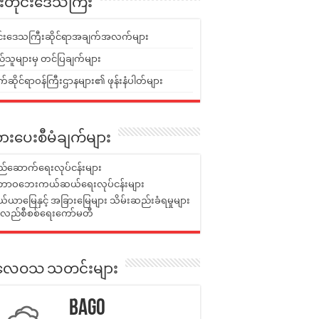
ူးတိုင်းဒေသကြီး
ုင်းဒေသကြီးဆိုင်ရာအချက်အလက်များ
်သူများမှ တင်ပြချက်များ
ဆိုင်ရာဝန်ကြီးဌာနများ၏ ဖုန်းနံပါတ်များ
ားပေးစီမံချက်များ
်ဆောက်ရေးလုပ်ငန်းများ
ာဝဘေးကယ်ဆယ်ရေးလုပ်ငန်းများ
ယာမြေနှင့် အခြားမြေများ သိမ်းဆည်းခံရမှုများ
န်လည်စီစစ်ရေးကော်မတီ
ုးလေဝသ သတင်းများ
Bago