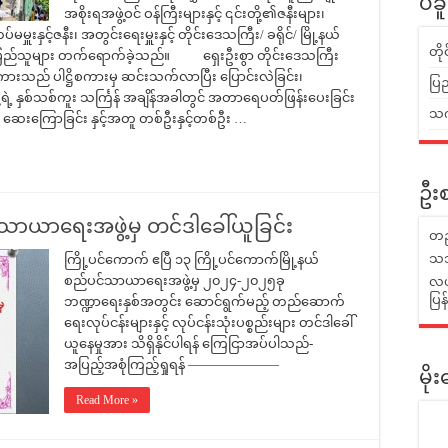
ပဲခ
အစိုးရအဖွဲ့ဝင် ဝန်ကြီးများနှင့် ၎င်းတို့၏ဇနီးများ၊
ူးနှင့်ဇနီး၊ အတွင်းရေးမှူးနှင့် တိုင်းဒေသကြီး/ ခရိုင်/ မြို့နယ်
တိ
သခံပြည်သူများ တက်ရောက်ခဲ့သည်။ ရှေးဦးစွာ တိုင်းဒေသကြီး
စကားသည် ပါဋ္ဌိစကားမှ ဆင်းသက်လာပြီး ပြောင်းလဲခြင်း၊
ပြည
ို့ရဲ့ နှစ်သစ်ကူး သင်္ကြန် အချိန်အခါတွင် အတာရေပတ်ဖြန်းပေးခြင်း
သက်
 ဆေးကြောခြင်း နှင့်အတူ တစ်ဦးနှင့်တစ်ဦး …
ဦးစ
်သာယာရေးအဖွဲ့မှ တင်ဒါခေါ်ယူခြင်း
တည
သဘ
ကြို့ပင်ကောက် ဧပြီ ၁၃ ကြို့ပင်ကောက်မြို့နယ်
စည်ပင်သာယာရေးအဖွဲ့မှ ၂၀၂၄-၂၀၂၅ခု
လယ်
ပြ
ဘဏ္ဍာရေးနှစ်အတွင်း ဆောင်ရွက်မည့် တည်ဆောက်
ရေးလုပ်ငန်းများနှင့် လုပ်ငန်းသုံးပစ္စည်းများ တင်ဒါခေါ်
ယူနေမှုအား သိရှိနိုင်ပါရန် ကြေငြာအပ်ပါသည်-
အပြည့်အစုံကြည့်ရှုရန် ———————
မိ
Read More »