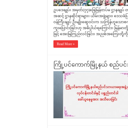
ဥပဒေချုပ်၊ အမှတ်(၇၇)ခြေမြန်တပ်မ ဌာနချုပ် တပ်မမှ
အဆင့် ဌာနဆိုင်ရာများ၊ ယိမ်းအဖွဲ့များ၊ ဒေ
ဝန်ကြီးချုပ် ဦးမျိုးဆွေဝင်းက သင်္ကြန်ဟူသော
ကူးပြောင်းခြင်းဟု အဓိပ္ပါယ်ရကြောင်း၊ မြန်မာတ
ဖြင့် အေးမြကြည်လင်ခြင်း၊ အညစ်အကြေးတို့ကို
Read More »
ကြို့ပင်ကောက်မြို့နယ် စည်ပင