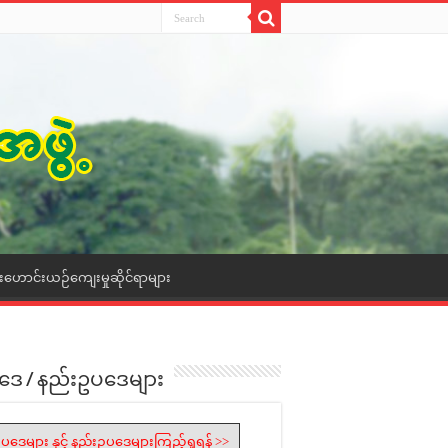
ေးဟောင်းယဉ်ကျေးမှုဆိုင်ရာများ
ဒေ / နည်းဥပဒေများ
ပဒေများ နှင့် နည်းဥပဒေများကြည့်ရှုရန် >>