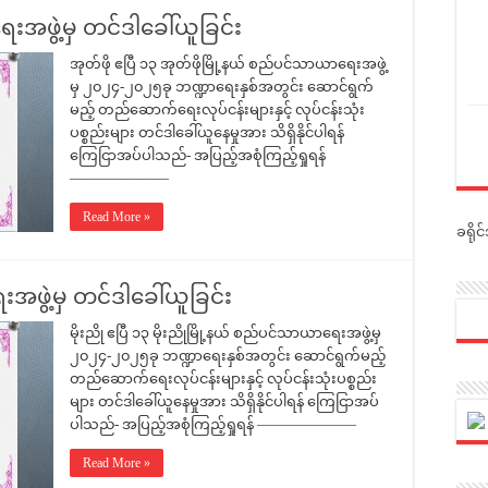
းအဖွဲ့မှ တင်ဒါခေါ်ယူခြင်း
အုတ်ဖို ဧပြီ ၁၃ အုတ်ဖိုမြို့နယ် စည်ပင်သာယာရေးအဖွဲ့
မှ ၂၀၂၄-၂၀၂၅ခု ဘဏ္ဍာရေးနှစ်အတွင်း ဆောင်ရွက်
မည့် တည်ဆောက်ရေးလုပ်ငန်းများနှင့် လုပ်ငန်းသုံး
ပစ္စည်းများ တင်ဒါခေါ်ယူနေမှုအား သိရှိနိုင်ပါရန်
ကြေငြာအပ်ပါသည်- အပြည့်အစုံကြည့်ရှုရန်
———————
Read More »
ခရို
အဖွဲ့မှ တင်ဒါခေါ်ယူခြင်း
မိုးညို ဧပြီ ၁၃ မိုးညိုမြို့နယ် စည်ပင်သာယာရေးအဖွဲ့မှ
၂၀၂၄-၂၀၂၅ခု ဘဏ္ဍာရေးနှစ်အတွင်း ဆောင်ရွက်မည့်
တည်ဆောက်ရေးလုပ်ငန်းများနှင့် လုပ်ငန်းသုံးပစ္စည်း
များ တင်ဒါခေါ်ယူနေမှုအား သိရှိနိုင်ပါရန် ကြေငြာအပ်
ပါသည်- အပြည့်အစုံကြည့်ရှုရန် ———————
Read More »