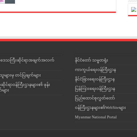
င်းဒေသကြီးဆိုင်ရာအချက်အလက်
နိုင်ငံတော် သမ္မတရုံး
ကာကွယ်ရေးဝန်ကြီးဌာန
သူများမှ တင်ပြချက်များ
နိုင်ငံခြားရေးဝန်ကြီးဌာန
ိုင်ရာဝန်ကြီးဌာနများ၏ ဖုန်း
ပြန်ကြားရေးဝန်ကြီးဌာန
တ်များ
ပြည်ထောင်စုလွှတ်တော်
ဝန်ကြီးဌာနများ၏WebSiteများ
Myanmar National Portal