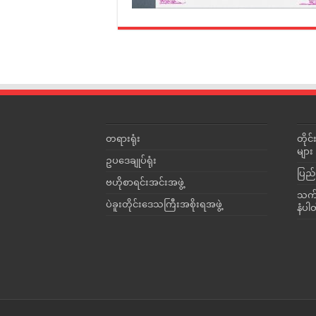
တရားရုံး
တို
များ
ဥပဒေချုပ်ရုံး
ပြည်
ဗဟိုစာရင်းအင်းအဖွဲ့
သက်ဆ
ပဲခူးတိုင်းဒေသကြီးအစိုးရအဖွဲ့
နံပါ