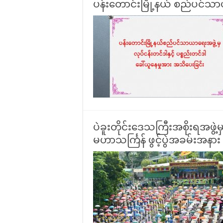
ပန်းတောင်းမြို့နယ် စည်ပင်သာယ
ပဲခူးတိုင်းဒေသကြီးအစိုးရအဖွဲ့မ
မဟာသင်္ကြန် ဖွင့်ပွဲအခမ်းအနား