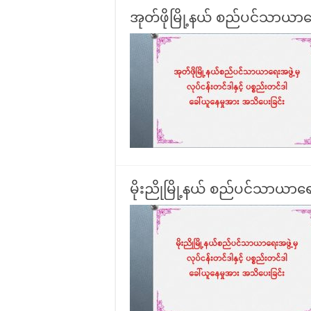
အုတ်ဖိုမြို့နယ် စည်ပင်သာယာရေ
မိုးညိုမြို့နယ် စည်ပင်သာယာရေး