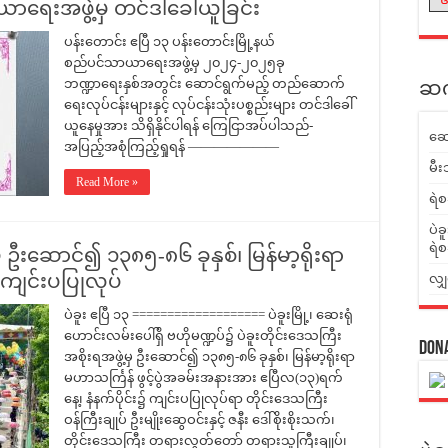
ာရေးအဖွဲ့မှ တင်ဒါခေါ်ယူခြင်း
ပန်းတောင်း ဧပြီ ၁၃ ပန်းတောင်းမြို့နယ်
စည်ပင်သာယာရေးအဖွဲ့မှ ၂၀၂၄-၂၀၂၅ခု
ဘဏ္ဍာရေးနှစ်အတွင်း ဆောင်ရွက်မည့် တည်ဆောက်
ဆက်
ရေးလုပ်ငန်းများနှင့် လုပ်ငန်းသုံးပစ္စည်းများ တင်ဒါခေါ်
ယူနေမှုအား သိရှိနိုင်ပါရန် ကြေငြာအပ်ပါသည်-
ဆေ
အပြည့်အစုံကြည့်ရှုရန် ———————
မီး
Read More »
ရဲစ
ပဲခ
ရဲစ
ှ ဦးဆောင်၍ ၁၃၈၅-၈၆ ခုနှစ်၊ မြန်မာ့ရိုးရာ
 ကျင်းပပြုလုပ်
လျှ
ပဲခူး ဧပြီ ၁၃ =================== ပဲခူးမြို့၊ ဆေးရုံ
ဟောင်းလမ်းပေါ်ရှိ ဗဟိုမဏ္ဍပ်၌ ပဲခူးတိုင်းဒေသကြီး
Don
အစိုးရအဖွဲ့မှ ဦးဆောင်၍ ၁၃၈၅-၈၆ ခုနှစ်၊ မြန်မာ့ရိုးရာ
မဟာသင်္ကြန် ဖွင့်ပွဲအခမ်းအနားအား ဧပြီလ(၁၃)ရက်
နေ့၊ နံနက်ပိုင်း၌ ကျင်းပပြုလုပ်ရာ တိုင်းဒေသကြီး
ဝန်ကြီးချုပ် ဦးမျိုးဆွေဝင်းနှင့် ဇနီး ဒေါ်စိုးစိုးသက်၊
တိုင်းဒေသကြီး တရားလွှတ်တော် တရားသူကြီးချုပ်၊