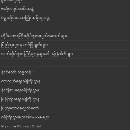
ဗဟိုစာရင်းအင်းအဖွဲ့
ပဲခူးတိုင်းဒေသကြီးအစိုးရအဖွဲ့
တိုင်းဒေသကြီးဆိုင်ရာအချက်အလက်များ
ပြည်သူများမှ တင်ပြချက်များ
သက်ဆိုင်ရာဝန်ကြီးဌာနများ၏ ဖုန်းနံပါတ်များ
နိုင်ငံတော် သမ္မတရုံး
ကာကွယ်ရေးဝန်ကြီးဌာန
နိုင်ငံခြားရေးဝန်ကြီးဌာန
ပြန်ကြားရေးဝန်ကြီးဌာန
ပြည်ထောင်စုလွှတ်တော်
ဝန်ကြီးဌာနများ၏WebSiteများ
Myanmar National Portal