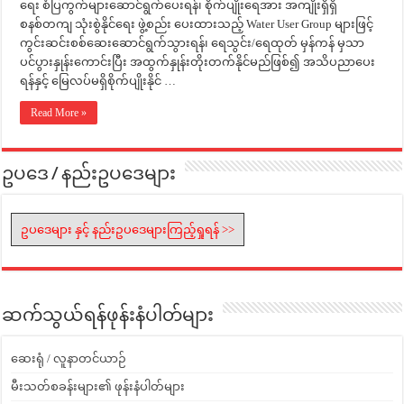
ရေး စံပြကွက်များဆောင်ရွက်ပေးရန်၊ စိုက်ပျိုးရေအား အကျိုးရှိရှိ
စနစ်တကျ သုံးစွဲနိုင်ရေး ဖွဲ့စည်း ပေးထားသည့် Water User Group များဖြင့်
ကွင်းဆင်းစစ်ဆေးဆောင်ရွက်သွားရန်၊ ရေသွင်း/ရေထုတ် မှန်ကန် မှသာ
ပင်ပွားနှုန်းကောင်းပြီး အထွက်နှုန်းတိုးတက်နိုင်မည်ဖြစ်၍ အသိပညာပေး
ရန်နှင့် မြေလပ်မရှိစိုက်ပျိုးနိုင် …
Read More »
ဥပဒေ / နည်းဥပဒေများ
ဥပဒေများ နှင့် နည်းဥပဒေများကြည့်ရှုရန် >>
ဆက်သွယ်ရန်ဖုန်းနံပါတ်များ
ဆေးရုံ / လူနာတင်ယာဉ်
မီးသတ်စခန်းများ၏ ဖုန်းနံပါတ်များ