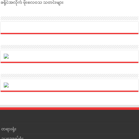
ခရိုင်အလိုက် မိုးလေဝသ သတင်းများ
တရားရုံး
ဥပဒေချုပ်ရုံး