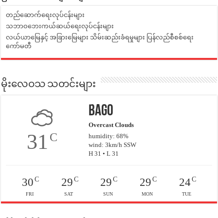
တည်ဆောက်ရေးလုပ်ငန်းများ
သဘာဝဘေးကယ်ဆယ်ရေးလုပ်ငန်းများ
လယ်ယာမြေနှင့် အခြားမြေများ သိမ်းဆည်းခံရမှုများ ပြန်လည်စီစစ်ရေး
ကော်မတီ
မိုးလေဝသ သတင်းများ
Bago
Overcast Clouds
31
C
humidity: 68%
wind: 3km/h SSW
H 31 • L 31
C
C
C
C
C
30
29
29
29
24
FRI
SAT
SUN
MON
TUE