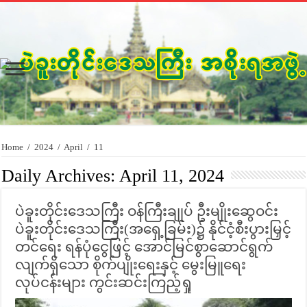
Home
/
2024
/
April
/
11
Daily Archives:
April 11, 2024
ပဲခူးတိုင်းဒေသကြီး ဝန်ကြီးချုပ် ဦးမျိုးဆွေဝင်း
ပဲခူးတိုင်းဒေသကြီး(အရှေ့ခြမ်း)၌ နိုင်ငံ့စီးပွားမြှင့်
တင်ရေး ရန်ပုံငွေဖြင့် အောင်မြင်စွာဆောင်ရွက်
လျက်ရှိသော စိုက်ပျိုးရေးနှင့် မွေးမြူရေး
လုပ်ငန်းများ ကွင်းဆင်းကြည့်ရှု