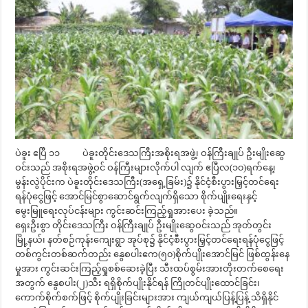
ပဲခူး ဧပြီ ၁၁ ပဲခူးတိုင်းဒေသကြီးအစိုးရအဖွဲ့၊ ဝန်ကြီးချုပ် ဦးမျိုးဆွေ
ဝင်းသည် အစိုးရအဖွဲ့ဝင် ဝန်ကြီးများလိုက်ပါ လျက် ဧပြီလ(၁၀)ရက်နေ့၊
မွန်းလွဲပိုင်းက ပဲခူးတိုင်းဒေသကြီး(အရှေ့ခြမ်း)၌ နိုင်ငံ့စီးပွားမြှင့်တင်ရေး
ရန်ပုံငွေဖြင့် အောင်မြင်စွာဆောင်ရွက်လျက်ရှိသော စိုက်ပျိုးရေးနှင့်
မွေးမြူရေးလုပ်ငန်းများ ကွင်းဆင်းကြည့်ရှုအားပေး ခဲ့သည်။
ရှေးဦးစွာ တိုင်းဒေသကြီး ဝန်ကြီးချုပ် ဦးမျိုးဆွေဝင်းသည် အုတ်တွင်း
မြို့နယ်၊ နတ်စဉ်ကုန်းကျေးရွာ အုပ်စု၌ နိုင်ငံ့စီးပွားမြှင့်တင်ရေးရန်ပုံငွေဖြင့်
တစ်ကွင်းတစ်ဆက်တည်း နွေစပါးဧက(၅၀)စိုက်ပျိုးအောင်မြင် ဖြစ်ထွန်းနေ
မှုအား ကွင်းဆင်းကြည့်ရှုစစ်ဆေးခဲ့ပြီး သီးထပ်စွမ်းအားတိုးတက်စေရေး
အတွက် နွေစပါး(၂)သီး ရရှိစိုက်ပျိုးနိုင်ရန် ကြိုတင်ပျိုးထောင်ခြင်း၊
ကောက်စိုက်စက်ဖြင့် စိုက်ပျိုးခြင်းများအား ကျယ်ကျယ်ပြန့်ပြန့် သိရှိနိုင်