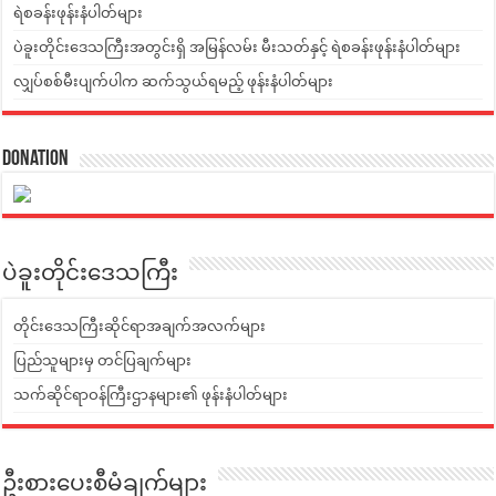
ရဲစခန်းဖုန်းနံပါတ်များ
ပဲခူးတိုင်းဒေသကြီးအတွင်းရှိ အမြန်လမ်း မီးသတ်နှင့် ရဲစခန်းဖုန်းနံပါတ်များ
လျှပ်စစ်မီးပျက်ပါက ဆက်သွယ်ရမည့် ဖုန်းနံပါတ်များ
Donation
ပဲခူးတိုင်းဒေသကြီး
တိုင်းဒေသကြီးဆိုင်ရာအချက်အလက်များ
ပြည်သူများမှ တင်ပြချက်များ
သက်ဆိုင်ရာဝန်ကြီးဌာနများ၏ ဖုန်းနံပါတ်များ
ဦးစားပေးစီမံချက်များ