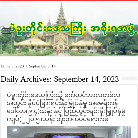
Home
/
2023
/
September
/
14
Daily Archives:
September 14, 2023
ပဲခူးတိုင်းဒေသကြီးသို့ စက်တင်ဘာလတစ်လ
အတွင်း နိုင်ငံခြားရင်းနှီးမြှုပ်နှံမှု အမေရိကန်
ဒေါ်လာ(၉.၄)သန်း နှင့် ပြည်တွင်းရင်းနှီးမြှုပ်နှံမှု
ကျပ်(၂၂၀.၅)သန်း တိုးတက်ဝင်ရောက်ခဲ့