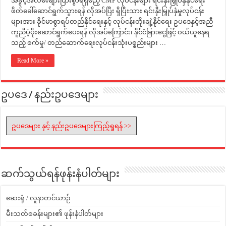
အခွင့်အလမ်းများပြားစွာရရှိမည့် CMP လုပ်ငန်းများ ရင်းနှီးမြှုပ်နှံနိုင်ရေး
ဖိတ်ခေါ်ဆောင်ရွက်သွားရန် လိုအပ်ပြီး ရှိပြီးသား ရင်းနှီးမြှုပ်နှံမှုလုပ်ငန်း
များအား ခိုင်မာစွာရပ်တည်နိုင်ရေးနှင့် လုပ်ငန်းတိုးချဲ့နိုင်ရေး ဥပဒေနှင့်အညီ
ကူညီပံ့ပိုးဆောင်ရွက်ပေးရန် လိုအပ်ကြောင်း၊ နိုင်ငံခြားငွေဖြင့် ဝယ်ယူနေရ
သည့် စက်မှု/ တည်ဆောက်ရေးလုပ်ငန်းသုံးပစ္စည်းများ …
Read More »
ဥပဒေ / နည်းဥပဒေများ
ဥပဒေများ နှင့် နည်းဥပဒေများကြည့်ရှုရန် >>
ဆက်သွယ်ရန်ဖုန်းနံပါတ်များ
ဆေးရုံ / လူနာတင်ယာဉ်
မီးသတ်စခန်းများ၏ ဖုန်းနံပါတ်များ