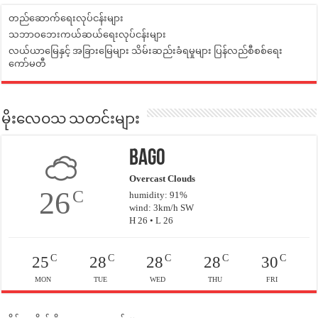
တည်ဆောက်ရေးလုပ်ငန်းများ
သဘာဝဘေးကယ်ဆယ်ရေးလုပ်ငန်းများ
လယ်ယာမြေနှင့် အခြားမြေများ သိမ်းဆည်းခံရမှုများ ပြန်လည်စီစစ်ရေး
ကော်မတီ
မိုးလေဝသ သတင်းများ
Bago
Overcast Clouds
26
C
humidity: 91%
wind: 3km/h SW
H 26 • L 26
C
C
C
C
C
25
28
28
28
30
MON
TUE
WED
THU
FRI