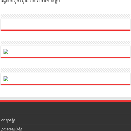
ခရိုင်အလိုက် မိုးလေဝသ သတင်းများ
တရားရုံး
ဥပဒေချုပ်ရုံး