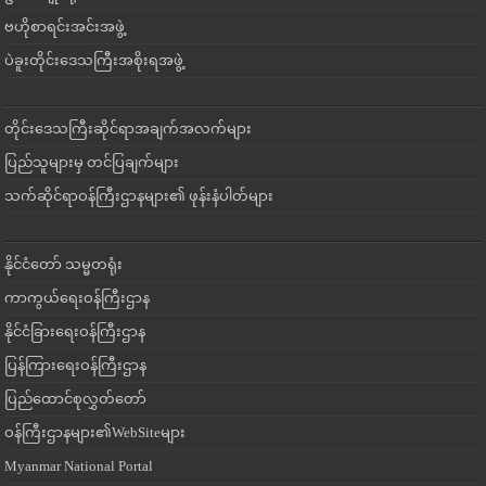
ဗဟိုစာရင်းအင်းအဖွဲ့
ပဲခူးတိုင်းဒေသကြီးအစိုးရအဖွဲ့
တိုင်းဒေသကြီးဆိုင်ရာအချက်အလက်များ
ပြည်သူများမှ တင်ပြချက်များ
သက်ဆိုင်ရာဝန်ကြီးဌာနများ၏ ဖုန်းနံပါတ်များ
နိုင်ငံတော် သမ္မတရုံး
ကာကွယ်ရေးဝန်ကြီးဌာန
နိုင်ငံခြားရေးဝန်ကြီးဌာန
ပြန်ကြားရေးဝန်ကြီးဌာန
ပြည်ထောင်စုလွှတ်တော်
ဝန်ကြီးဌာနများ၏WebSiteများ
Myanmar National Portal