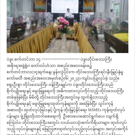
ပဲခူး စက်တင်ဘာ ၁၄ ================== ပဲခူးတိုင်းဒေသကြီး
အစိုးရအဖွဲ့ရုံး၊ တော်ဝင်ဟံသာ အစည်းအဝေးခန်းမ၌
စက်တင်ဘာလ(၁၄)ရက်နေ့၊ မွန်းလွဲပိုင်းက တိုင်းဒေသကြီးရင်းနှီးမြှုပ်နှံမှု
ကော်မတီ အစည်းအဝေးအမှတ်စဉ်(၆/၂၀၂၃) ကျင်းပပြုလုပ်ခဲ့ သည်။
ရှေးဦးစွာ တိုင်းဒေသကြီး ဝန်ကြီးချုပ်က ပဲခူးတိုင်းဒေသကြီးသည်
စိုက်ပျိုးရေးနှင့် မွေးမြူရေးကို အဓိကထားလုပ်ကိုင်သည့် တိုင်းဒေသကြီး
တစ်ခုဖြစ်ပြီး မိမိတို့ တိုင်းဒေသကြီးအတွင်းမှ ထွက်ရှိလာသည့်
စိုက်ပျိုးရေးနှင့် မွေးမြူရေးထုတ်ကုန်များကို အခြေခံပြီး သွင်းကုန်
အစားထိုး ထုတ်လုပ်ခြင်းနှင့် ပို့ကုန် တိုးမြှင့်နိုင်ရေး MSMEs ကုန်ထုတ်လုပ်
ငန်းများ ဖွံ့ဖြိုးတိုးတက်စေရေးကို ဦးစားပေးဆောင်ရွက်ပေး လျက်ရှိ
ကြောင်း၊ တိုင်းဒေသကြီးအတွင်း လယ်ယာသုံးစက်ကိရိယာများ ထုတ်လုပ်
သည့် လုပ်ငန်းများနှင့် မြေဩဇာထုတ်လုပ်သည့်လုပ်ငန်းများ၊ အလုပ်အကိုင်