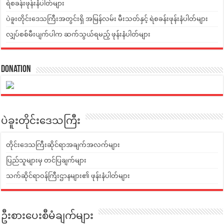
ရဲစခန်းဖုန်းနံပါတ်များ
ပဲခူးတိုင်းဒေသကြီးအတွင်းရှိ အမြန်လမ်း မီးသတ်နှင့် ရဲစခန်းဖုန်းနံပါတ်များ
လျှပ်စစ်မီးပျက်ပါက ဆက်သွယ်ရမည့် ဖုန်းနံပါတ်များ
Donation
ပဲခူးတိုင်းဒေသကြီး
တိုင်းဒေသကြီးဆိုင်ရာအချက်အလက်များ
ပြည်သူများမှ တင်ပြချက်များ
သက်ဆိုင်ရာဝန်ကြီးဌာနများ၏ ဖုန်းနံပါတ်များ
ဦးစားပေးစီမံချက်များ