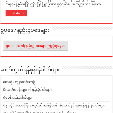
အဖွင့်မိန့်ခွန်းပြောကြားပြီး ပြိုင်ပွဲအား ဖွင့်လှစ်ပေးခဲ့သည်။ ယင်းနောက် …
Read More »
ဥပဒေ / နည်းဥပဒေများ
ဥပဒေများ နှင့် နည်းဥပဒေများကြည့်ရှုရန် >>
ဆက်သွယ်ရန်ဖုန်းနံပါတ်များ
ဆေးရုံ / လူနာတင်ယာဉ်
မီးသတ်စခန်းများ၏ ဖုန်းနံပါတ်များ
ရဲစခန်းဖုန်းနံပါတ်များ
ပဲခူးတိုင်းဒေသကြီးအတွင်းရှိ အမြန်လမ်း မီးသတ်နှင့် ရဲစခန်းဖုန်းနံပါတ်များ