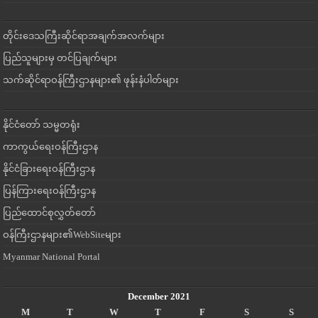
တိုင်းဒေသကြီးဆိုင်ရာအချက်အလက်များ
ပြည်သူများမှ တင်ပြချက်များ
သက်ဆိုင်ရာဝန်ကြီးဌာနများ၏ ဖုန်းနံပါတ်များ
နိုင်ငံတော် သမ္မတရုံး
ကာကွယ်ရေးဝန်ကြီးဌာန
နိုင်ငံခြားရေးဝန်ကြီးဌာန
ပြန်ကြားရေးဝန်ကြီးဌာန
ပြည်ထောင်စုလွှတ်တော်
ဝန်ကြီးဌာနများ၏WebSiteများ
Myanmar National Portal
December 2021
M
T
W
T
F
S
S