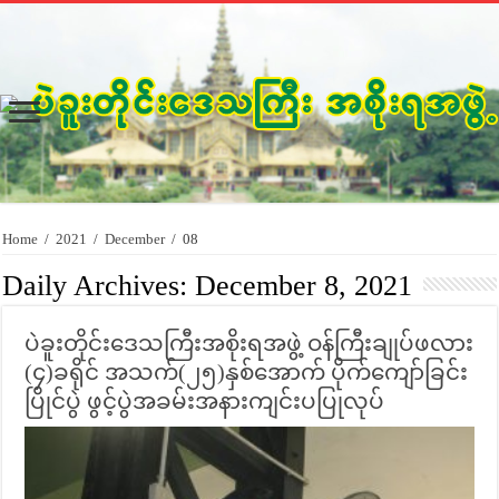
Home
/
2021
/
December
/
08
Daily Archives:
December 8, 2021
ပဲခူးတိုင်းဒေသကြီးအစိုးရအဖွဲ့ ဝန်ကြီးချုပ်ဖလား
(၄)ခရိုင် အသက်(၂၅)နှစ်အောက် ပိုက်ကျော်ခြင်း
ပြိုင်ပွဲ ဖွင့်ပွဲအခမ်းအနားကျင်းပပြုလုပ်