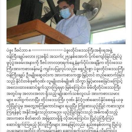
ပဲခူး ဒီဇင်ဘာ ၈ =============== ပဲခူးတိုင်းဒေသကြီးအစိုးရအဖွဲ့
ဝန်ကြီးချုပ်ဖလား (၄)ခရိုင် အသက်(၂၅)နှစ်အောက် ပိုက်ကျော်ခြင်းပြိုင်ပွဲ
ဖွင့်ပွဲအခမ်းအနားကို ဒီဇင်ဘာလ(၈)ရက်နေ့ နံနက်ပိုင်းအချိန်က တိုင်းဒေသ
ကြီးအားကစားခန်းမ၌ ကျင်းပပြုလုပ်သည်။ ရှေးဦးစွာ ပဲခူးတိုင်းဒေသကြီး
ဝန်ကြီးချုပ် ဦးမျိုးဆွေဝင်းက အားကစားကဏ္ဍ မြှင့်တင် တည်ဆောက်ခြင်း
သည် နိုင်ငံတစ်ခု၏ဂုဏ်၊ လူမျိုးတစ်မျိုး၏ သိက္ခာ မြှင့်မားစေခြင်းကြောင့်
အလေးထားဆောင်ရွက်သွားကြရမှာ ဖြစ်ကြောင်း၊ မိမိတို့တိုင်းဒေသကြီး
အတွင်းမှ အလားအလာ ရှိသည့် မျိုးဆက်သစ်လူငယ် အားကစားသမား
များ ပေါ်ထွက်လာပြီး တိုင်းဒေသကြီး ဂုဏ်၊ နိုင်ငံ့ဂုဏ်ဆောင်နိုင်စေရန် ယခု
လိုပြိုင်ပွဲမှ အတွေ့အကြုံကောင်းများ ရယူပြီး ကြိုးစားယှဉ်ပြိုင် ကစားသွား
ကြရန်နှင့် အနိုင်အရှုံးသည်သာမည၊ ယှဉ်ပြိုင်ခြင်းသည် အဓိကဆိုသည့်
အားကစား စိတ်ဓာတ် အမြဲထားရှိဖို့ လိုအပ်ကြောင်း၊ ပြိုင်ပွဲကြီးကြပ်
ဆောင်ရွက်ကြမည့် ဒိုင်လူကြီးများ အနေဖြင့်လည်း နည်းစနစ်တကျ ပြိုင်ပွဲ
ဥပဒေများအတိုင်း တိကျမှန်ကန်စွာ ဆောင်ရွက်သွားကြရန် လိုကြောင်း