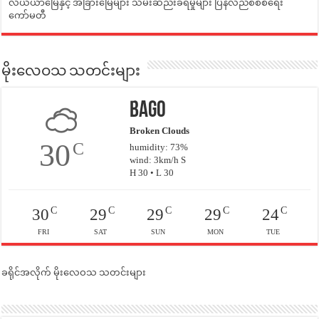
လယ်ယာမြေနှင့် အခြားမြေများ သိမ်းဆည်းခံရမှုများ ပြန်လည်စီစစ်ရေး
ကော်မတီ
မိုးလေဝသ သတင်းများ
Bago
Broken Clouds
30
C
humidity: 73%
wind: 3km/h S
H 30 • L 30
C
C
C
C
C
30
29
29
29
24
FRI
SAT
SUN
MON
TUE
ခရိုင်အလိုက် မိုးလေဝသ သတင်းများ