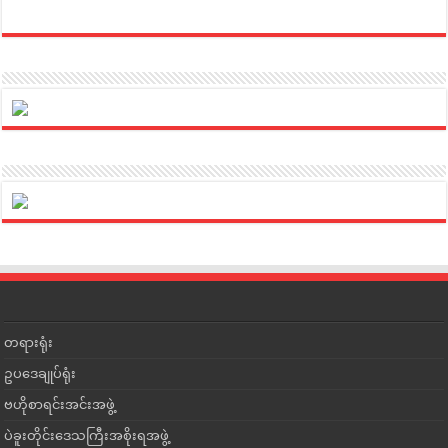
တရားရုံး
ဥပဒေချုပ်ရုံး
ဗဟိုစာရင်းအင်းအဖွဲ့
ပဲခူးတိုင်းဒေသကြီးအစိုးရအဖွဲ့