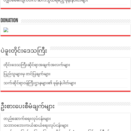
လျှပ်စစ်မီးပျက်ပါက ဆက်သွယ်ရမည့် ဖုန်းနံပါတ်များ
Donation
ပဲခူးတိုင်းဒေသကြီး
တိုင်းဒေသကြီးဆိုင်ရာအချက်အလက်များ
ပြည်သူများမှ တင်ပြချက်များ
သက်ဆိုင်ရာဝန်ကြီးဌာနများ၏ ဖုန်းနံပါတ်များ
ဦးစားပေးစီမံချက်များ
တည်ဆောက်ရေးလုပ်ငန်းများ
သဘာဝဘေးကယ်ဆယ်ရေးလုပ်ငန်းများ