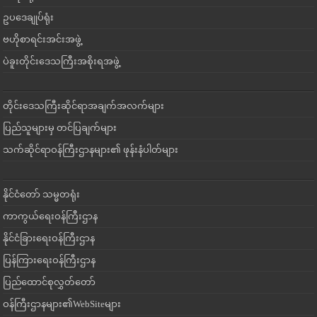
ဥပဒေချုပ်ရုံး
ဗဟိုစာရင်းအင်းအဖွဲ့
ပဲခူးတိုင်းဒေသကြီးအစိုးရအဖွဲ့
တိုင်းဒေသကြီးဆိုင်ရာအချက်အလက်များ
ပြည်သူများမှ တင်ပြချက်များ
သက်ဆိုင်ရာဝန်ကြီးဌာနများ၏ ဖုန်းနံပါတ်များ
နိုင်ငံတော် သမ္မတရုံး
ကာကွယ်ရေးဝန်ကြီးဌာန
နိုင်ငံခြားရေးဝန်ကြီးဌာန
ပြန်ကြားရေးဝန်ကြီးဌာန
ပြည်ထောင်စုလွှတ်တော်
ဝန်ကြီးဌာနများ၏WebSiteများ