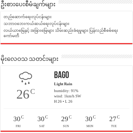
ဦးစားပေးစီမံချက်များ
တည်ဆောက်ရေးလုပ်ငန်းများ
သဘာဝဘေးကယ်ဆယ်ရေးလုပ်ငန်းများ
လယ်ယာမြေနှင့် အခြားမြေများ သိမ်းဆည်းခံရမှုများ ပြန်လည်စီစစ်ရေး
ကော်မတီ
မိုးလေဝသ သတင်းများ
Bago
Light Rain
26
C
humidity: 91%
wind: 1km/h SW
H 26 • L 26
C
C
C
C
C
30
30
29
30
27
FRI
SAT
SUN
MON
TUE