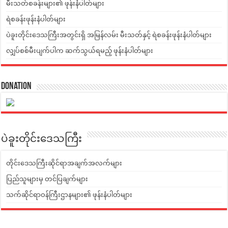
မီးသတ်စခန်းများ၏ ဖုန်းနံပါတ်များ
ရဲစခန်းဖုန်းနံပါတ်များ
ပဲခူးတိုင်းဒေသကြီးအတွင်းရှိ အမြန်လမ်း မီးသတ်နှင့် ရဲစခန်းဖုန်းနံပါတ်များ
လျှပ်စစ်မီးပျက်ပါက ဆက်သွယ်ရမည့် ဖုန်းနံပါတ်များ
Donation
ပဲခူးတိုင်းဒေသကြီး
တိုင်းဒေသကြီးဆိုင်ရာအချက်အလက်များ
ပြည်သူများမှ တင်ပြချက်များ
သက်ဆိုင်ရာဝန်ကြီးဌာနများ၏ ဖုန်းနံပါတ်များ