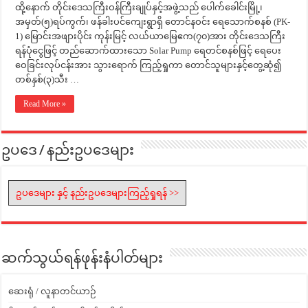
ထို့နောက် တိုင်းဒေသကြီးဝန်ကြီးချုပ်နှင့်အဖွဲ့သည် ပေါက်ခေါင်းမြို့၊
အမှတ်(၅)ရပ်ကွက်၊ ဖန်ခါးပင်ကျေးရွာရှိ တောင်နဝင်း ရေသောက်စနစ် (PK-
1) မြောင်းအဖျားပိုင်း ကုန်းမြင့် လယ်ယာမြေဧက(၇၀)အား တိုင်းဒေသကြီး
ရန်ပုံငွေဖြင့် တည်ဆောက်ထားသော Solar Pump ရေတင်စနစ်ဖြင့် ရေပေး
ဝေခြင်းလုပ်ငန်းအား သွားရောက် ကြည့်ရှုကာ တောင်သူများနှင့်တွေ့ဆုံ၍
တစ်နှစ်(၃)သီး …
Read More »
ဥပဒေ / နည်းဥပဒေများ
ဥပဒေများ နှင့် နည်းဥပဒေများကြည့်ရှုရန် >>
ဆက်သွယ်ရန်ဖုန်းနံပါတ်များ
ဆေးရုံ / လူနာတင်ယာဉ်