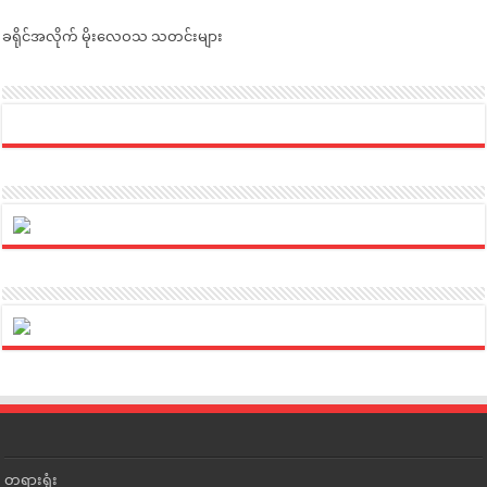
ခရိုင်အလိုက် မိုးလေဝသ သတင်းများ
တရားရုံး