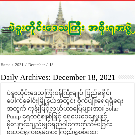
Home
/
2021
/
December
/
18
Daily Archives:
December 18, 2021
ပဲခူးတိုင်းဒေသကြီးဝန်ကြီးချုပ် ပြည်ခရိုင်၊
ပေါက်ခေါင်းမြို့နယ်အတွင်း စိုက်ပျိုးရေရရှိရေး
အတွက် ကုန်းမြင့်လယ်ယာမြေများအား Solar
Pump ရေတင်စနစ်ဖြင့် ရေပေးဝေနေမှုနှင့်
မိုးနှောင်းချည်မျှင်ရှည်ဝါကောက်သိမ်းခြင်း
ဆောင်ရွက်နေမှုအား ကြည့်ရှုစစ်ဆေး